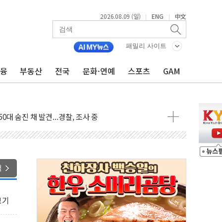
2026.08.09 (일)
ENG
中文
|
|
패밀리 사이트
금융
부동산
전국
문화·연예
스포츠
GAM
고 발생…작업자 1명 숨져
철강 AI융합실증센터' 들어선다
대 숨진 채 발견...경찰, 조사 중
.48%p 차 선두 유지...金 46.01% vs 鄭 44.53%
기 당선...합산득표율 68.63%
해 10대 구속…범행 후 반려견도 죽여
 정청래에 승리…金 48.54% vs 鄭 44.40%
색
경선 결과...김민석 48.54% 정청래 44.40%
발표...김민석 47.37% 정청래 45.71% 송영길 6.92%
보기
발표...정청래 47.82% 김민석 46.35% 송영길 5.83%
발표...김민석 50.30% 정청래 41.94% 송영길 7.76%