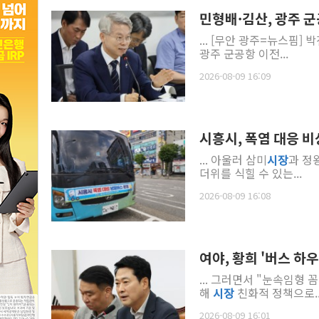
민형배·김산, 광주 군
... [무안 광주=뉴스핌
광주 군공항 이전...
2026-08-09 16:09
시흥시, 폭염 대응 비
... 아울러 삼미
시장
과 정
더위를 식힐 수 있는...
2026-08-09 16:08
여야, 황희 '버스 하
... 그러면서 "눈속임형
해
시장
친화적 정책으로..
2026-08-09 16:01