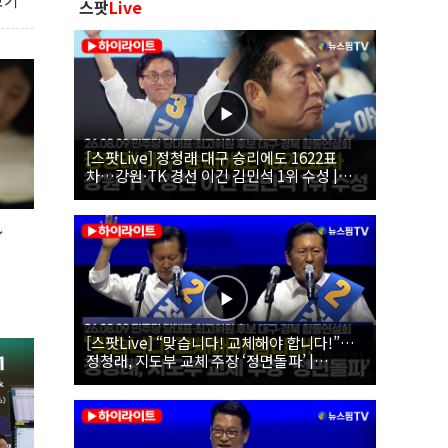
보기
스팟
Live
[스팟Live] 정청래 대구 승리에도 1622표
차…강원·TK 경선 이긴 김민석 1위 수성 |
26.08.09 더불어민주당 당대표·최고위원 후
보 대구·경북 합동연설회
↓
[스팟Live] “맞습니다! 교체해야 합니다!”…
정청래, 지도부 교체 주장 ‘정면돌파’ |
26.08.09 더불어민주당 당대표·최고위원 후
보 대구·경북 합동연설회