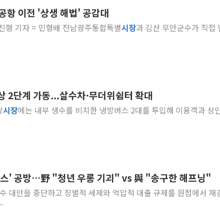
공항 이전 '상생 해법' 공감대
정재헌 CEO, SKT 장기고
] 박진형 기자 = 민형배 전남광주통합특별
시장
과 김산 무안군수가 직접
최태원, 노소영에 9440억
하나금융, 명동 소상공인에 
인천시 광복절 현수막 '태
병무청, 보충역 전면 손질…
홈플러스發 대형마트 판매,
상 2단계 가동...살수차·무더위쉼터 확대
윤준병·이해민 의원, '정부
왕
시장
에는 내부 생수를 비치한 냉방버스 2대를 투입해 이용객과 상
'호우·산사태 주의보' 울진 
여야, 황희 '버스 하우스' 공
우스' 공방…野 "청년 우롱 기괴" vs 與 "송구한 해프닝"
 꼼수 대안을 중단하고 징벌적 세제와 억압적 대출 규제를 원점에서 재
.