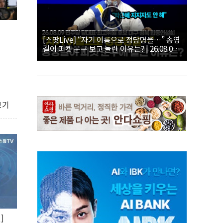
[스팟Live] “자기 이름으로 정당명을…” 송영
길이 피켓 문구 보고 놀란 이유는? | 26.08.09
더불어민주당 당대표·최고위원 후보 대구·경
북 합동연설회
보기
]