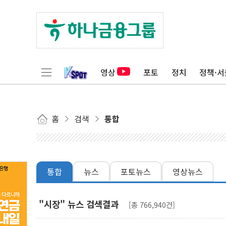
영상
포토
정치
정책·서
홈
검색
통합
통합
뉴스
포토뉴스
영상뉴스
"시장" 뉴스 검색결과
[총 766,940건]