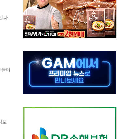
객 400명 맞이…"마음 잇는 시간 되길"
 만나
 지급 확정되나…재상고 앞두고 막판 셈법
'행복상자' 전달
극기 거꾸로' 논란…이틀만에 철거
 예술·체육요원 최대 33% 감축
 역대 최대폭 감소한 9.4%↓…유통업계 양극화 심화
 특사'로 콜롬비아 대통령 취임식 참석
인들이
시간당 30mm 강한 비...호우 피해 없어
방…野 "청년 우롱 기괴" vs 與 "송구한 해프닝"
검토