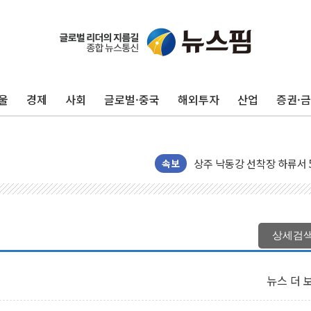
울
경제
사회
글로벌·중국
해외투자
산업
증권·
평택 진위면 공장서 질식사
포항 블루밸리 국가산단에 '
상주 낙동강 선착장 하류서 50
[종합] 김민석, 정청래에 누적 1
속보
민주당 경북도당위원장에 오중
인천서 말다툼 중 어머니 살
김민석, 강원·대구·경북 경선서
상세검
[속보] 민주, 강원·대구·경북 
[속보] 민주, 경북 경선 결과 
뉴스 더 
[속보] 민주, 대구 경선 결과 
[속보] 민주, 강원 경선 결과 