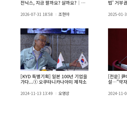
전닉스, 지금 팔까요? 살까요?｜피
법' 거부
플N이슈 장우진 대표편
협의회서 
2026-07-31 18:58
조현아
2025-01-3
[KYD 특별기획] 일본 100년 기업을
[전문] 
가다...① 오쿠타니카나아미 제작소
설…"약자
집중 지원
2024-11-13 13:49
오영상
2024-11-0