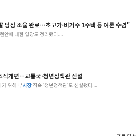
말 당정 조율 완료…초고가·비거주 1주택 등 여론 수렴"
현안에 대한 입장도 정리됐다....
첫 조직개편…교통국·청년정책관 신설
하기 위해 부
시장
직속 '청년정책관'도 신설됐다....