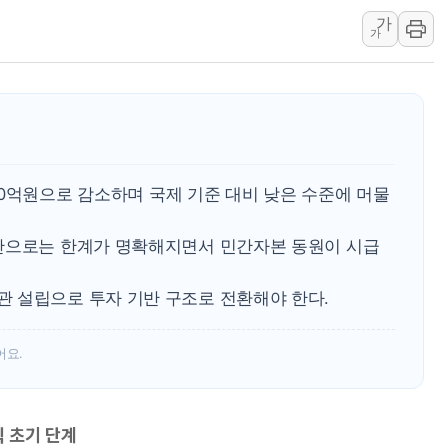
가
한상협, 업계 개인정보 보안 새판 짠다…'자율규제단체' 
가
민주당, 오늘 제주·인천 경선 발표...김민석 '재역전' vs 정
뉴욕증시, 고용 쇼크에 금리 인상 우려 후퇴…S&P500 
트럼프, 쿡 연준 이사 해임 재추진…"26일까지 의혹 소명"
유럽증시, 美 고용 예상 밖 부진에 연준 금리 인상 가능성 
미 연준 매파 기세 꺾이나…고용 감소에 9월 동결 전망 우
600억원으로 감소하며 국제 기준 대비 낮은 수준에 머물
만으로는 한계가 명확해지면서 민간자본 동원이 시급
 설립으로 투자 기반 구조로 전환해야 한다.
어요.
직 초기 단계