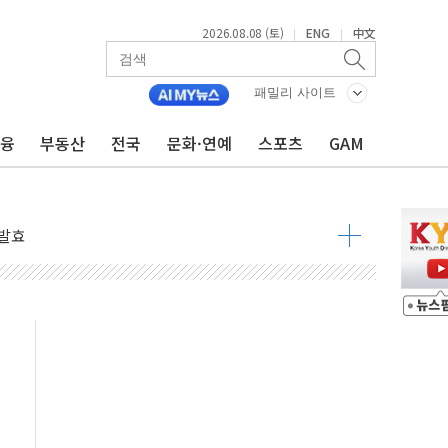
2026.08.08 (토)
ENG
中文
|
|
 물결
동
패밀리 사이트
금융
부동산
전국
문화·연예
스포츠
GAM
 구조
관측
 발효
8도 넘으면 중단
해소될 듯
것"
지대' 우려