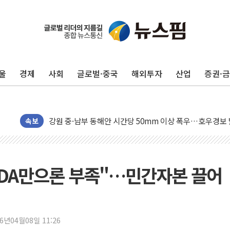
동해중부 전 해상 풍랑주의보…10일까지 최대 3.5m 높은
연일 폭염에 온열질환 사망 23명…정부, 비상대응기구 가
中 전방위 아파트 부양, 수도 베이징도 부동산 규제 철폐
울
경제
사회
글로벌·중국
해외투자
산업
증권·
인제 용대리 계곡서 수위 상승으로 피서객 7명 고립…전원
동해시, 11~14일 '별똥별 멍' 운영…페르세우스 유성우 
강원 중·남부 동해안 시간당 50mm 이상 폭우…호우경보
청양 밭에서 일하던 90대 숨져…온열질환 여부 조사
속보
폭염에 車 운전면허 기능시험 오전 집중 편성…체감온도 3
李대통령, 'ISA·주가누르기 방지법' 전면 재검토 지시
'호우 특보' 경북 울진 시간당 20~30mm 강한 비...가뭄 
, ODA만으론 부족"…민간자본 끌어
주말 무더위·열대야 지속…내륙 곳곳 소나기
오세훈 "용산공원 주택 검토, 민주당 스스로 원칙 뒤집는 
충북 주말 무더위 지속…청주·진천 35도, 곳곳 소나기
26년04월08일 11:26
10월 보완수사권 폐지·공소청 출범…피해자들 '범죄 사각