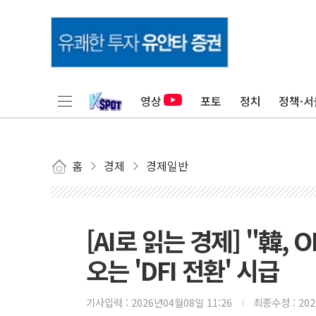
영상
포토
정치
정책·서
홈
경제
경제일반
[AI로 읽는 경제] "韓
오는 'DFI 전환' 시급
기사입력 :
2026년04월08일 11:26
최종수정 :
20