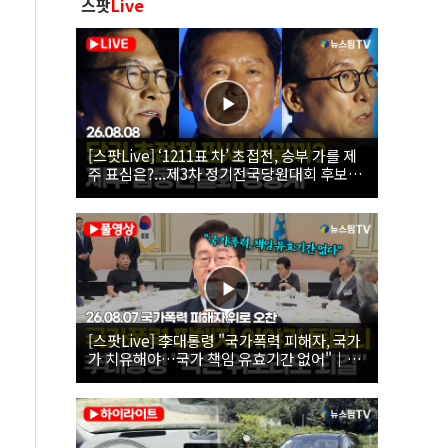
스팟
Live
[스팟Live] ‘1211표 차’ 초접전, 승부 가를 제
주 표심은?...제3차 정기전국당원대회 후보자
제주 합동연설회 생중계 | 26.08.08
[스팟Live] 李대통령 "국가폭력 피해자, 국가
가 치유해야…국가 책임 유효기간 없어"｜
26.08.07 국가폭력 피해자 위로 오찬