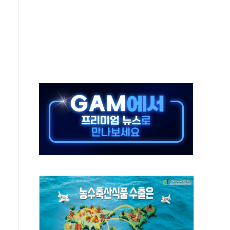
타진
청래 '격차 확대'
최고치
 요구
낮아지며 상승… STOXX 600 지수는 나흘 연속 최고치
세