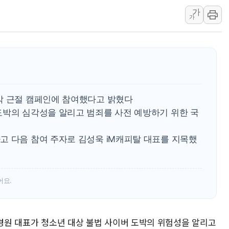
가
중수청 임용설명회에 검사 1
가
[컨콜] 롯데케미칼, "하반
안동 송천동 양봉장 화재 야
컴투스, 제우스: 오만의 
취재진 질의에 답하는 김태
목동8단지 현설에 대우·DL
박 근절 캠페인에 참여했다고 밝혔다
호남반도체 산단 하루 6
도박의 심각성을 알리고 범죄를 사전 예방하기 위한 국
[일본 증시] 닛케이, 레이
[인사] 외교부
고 다음 참여 주자로 김성욱 iM캐피탈 대표를 지목했
롯데케미칼, 2분기 영업익 
어요.
박경원 대표가 청소년 대상 불법 사이버 도박의 위험성을 알리고