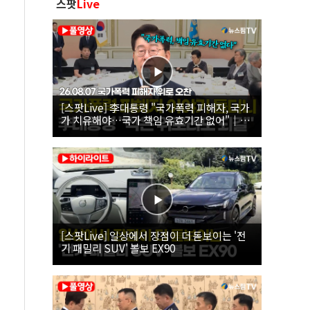
스팟
Live
[스팟Live] 李대통령 "국가폭력 피해자, 국가
가 치유해야…국가 책임 유효기간 없어"｜
26.08.07 국가폭력 피해자 위로 오찬
[스팟Live] 일상에서 장점이 더 돋보이는 '전
기 패밀리 SUV' 볼보 EX90