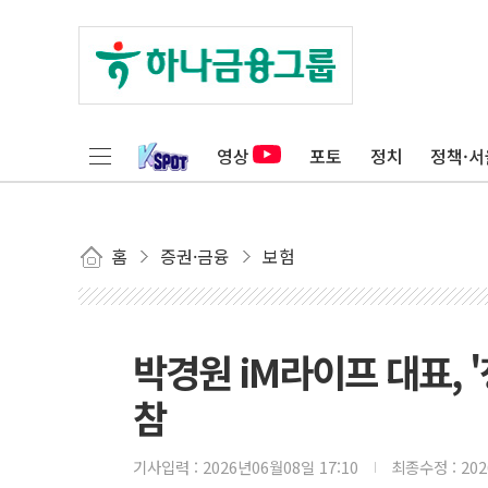
영상
포토
정치
정책·서
홈
증권·금융
보험
박경원 iM라이프 대표, 
참
기사입력 :
2026년06월08일 17:10
최종수정 :
20