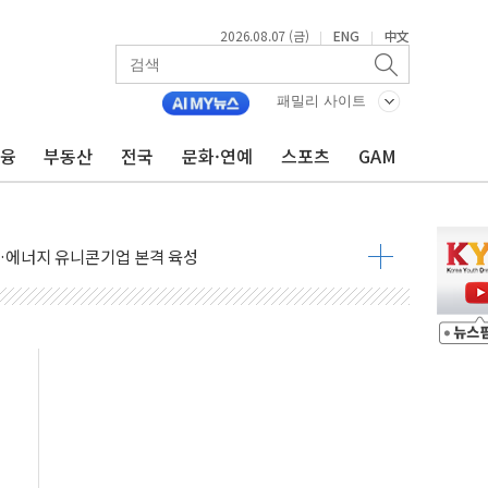
2026.08.07 (금)
ENG
中文
|
|
패밀리 사이트
금융
부동산
전국
문화·연예
스포츠
GAM
에 서울서 40도 넘어
…에너지 유니콘기업 본격 육성
 54조 투자…D램·낸드 동시 증설
B∙CRO가 이끈 '기술주 상승장'
TF 급등, SK하이닉스 레버리지는 급락
·여수 사업재편 완료시 재무구조 개선 기대"
 '수수료 평생 우대' 이벤트 진행
'청년 자산격차 해소' 특위 출범…"소외되는 계층 없도록"
532억…신제품 효과에 실적 호조
속 하락…외국인 매도에 6258.77