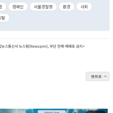
법
캠페인
서울경찰청
환경
사회
피탈
뉴스통신사 뉴스핌(Newspim), 무단 전재-재배포 금지>
맨위로