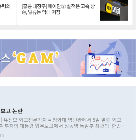
 동력의
[홍콩 대장주] 메이퇀② 실적은 고속 상
승, 밸류는 역대 저점
보고 논란
] 유신모 외교전문기자 = 청와대 영빈관에서 5일 열린 외교·
부 부처의 대통령 업무보고에서 정동영 통일부 장관의 '한반도
 구상'과 업무보고 발언이 논란을 빚고 있다. 이날 정 장관의
10
정부 내 조율을 거치지 않은 사안을 정책으로 추진하겠다고 공