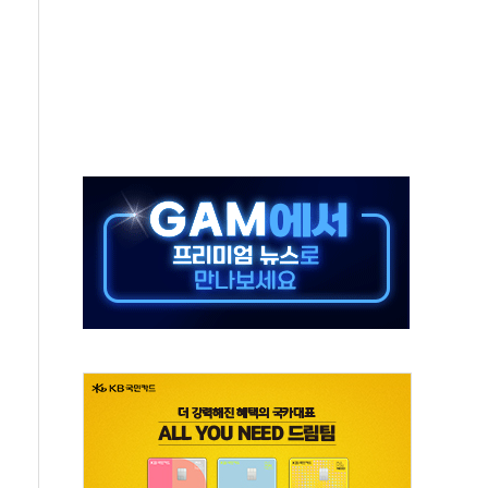
10명 등 1100명 참석...인사·처우 관심
기 기초화학 가격 강세 완화"
산으로 확산...헬기 3대 투입 진화 중
신 쇼케이스
우 에이버튼 CD
·GS·현산 참여…'공사비 인상 차단' 조건
5만톤 용수 필요…절반은 하수처리수로 공급한다
저텍·SBG 실적 우려에 이틀째 하락...토픽스는 상승
1101억 '흑자전환'