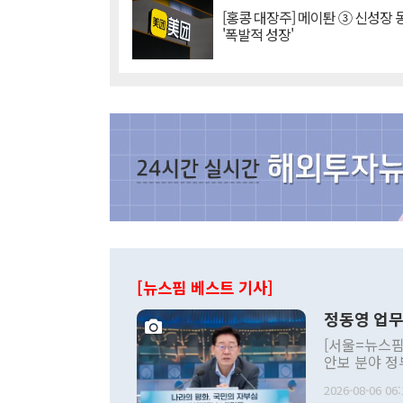
[홍콩 대장주] 메이퇀 ③ 신성장
'폭발적 성장'
[뉴스핌 베스트 기사]
정동영 업무
[서울=뉴스핌
안보 분야 정
평화공존 발전
2026-08-06 06:
발언 중에는 