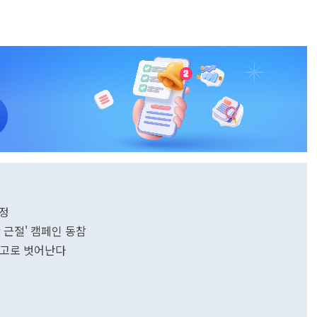
선정
 근절' 캠페인 동참
신고로 벗어난다