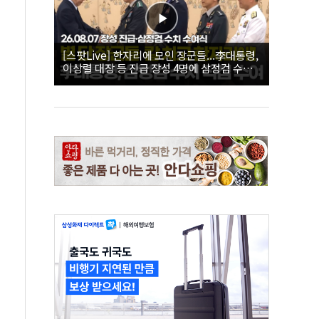
[스팟Live] 한자리에 모인 장군들...李대통령,
이상렬 대장 등 진급 장성 4명에 삼정검 수치
직접 수여｜26.08.07 장성 진급·삼정검 수치
수여식