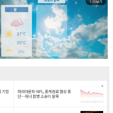
더보기
arrow_forward_ios
Mute
물 기업
파라마운트-NFL, 중계권료 협상 중
단…워너 합병 소송이 발목