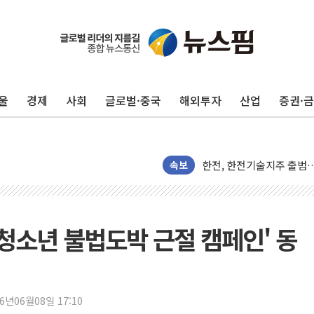
울
경제
사회
글로벌·중국
해외투자
산업
증권·
서울 노원 40.2도…8년 만
한전, 한전기술지주 출범
SK하이닉스, 용인·청주에
속보
[중국증시 마감] CPO∙PC
[ETF 시황] 2차전지 E
[컨콜] 롯데케미칼 "대산
'청소년 불법도박 근절 캠페인' 동
SK증권, 비대면 고객 대상
통합위, 'AI 포용사회'·
코웨이, 2분기 영업익 2
26년06월08일 17:10
[마감시황] 코스피, 7주 연