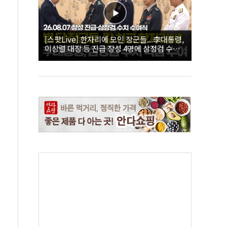
[스팟Live] 한자리에 모인 장군들...李대통령,
이상렬 대장 등 진급 장성 4명에 삼정검 수치
직접 수여｜26.08.07 장성 진급·삼정검 수치
수여식