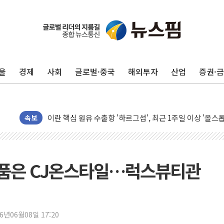
유럽증시, 美 고용 예상 밖 부진에 연준 금리 인상 가능성 
미 연준 매파 기세 꺾이나…고용 감소에 9월 동결 전망 우
[종합] 이슬람 수니파 3국, '공동방위협정' 체결… 이스라
울
경제
사회
글로벌·중국
해외투자
산업
증권·
트럼프, 백신·자폐증 행정명령 검토…"이르면 다음 주"
美 항소법원, 백악관 무도회장 공사 중단 명령…트럼프 제
이란 핵심 원유 수출항 '하르그섬', 최근 1주일 이상 '올스
美 고용 쇼크에 엔화 장중 급등…시장은 "또 개입했나" 촉
속보
[AI MY 뉴스] 뉴욕 반도체주 프리뷰...美 고용 쇼크에 반도
뉴욕증시 프리뷰, 美 고용 쇼크에 금리 인상 우려 후퇴…나
[종합] 美 7월 고용 2만3000명 감소 '쇼크'…9월 금리 인
품은 CJ온스타일…럭스뷰티관
[사진] 이슬람 수니파 3개국, 공동방위협정 체결
뉴욕증시 개장 전 특징주...아틀라시안·클라우드플레어
보훈부, 미 DPAA와 MOU… "6·25 미군 실종자 7359명
26년06월08일 17:20
트럼프 "금리 내려야"…파월 때와 달리 워시엔 톤 낮춰