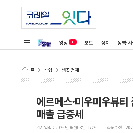
영상
포토
정치
정책·서
홈
산업
생활경제
에르메스·미우미우뷰티 
매출 급증세
기사입력 :
2026년06월08일 17:20
최종수정 :
20