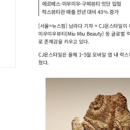
에르메스·미우미우·구찌뷰티 잇단 입점
럭스뷰티관 매출 전년 대비 43% 증가
[서울=뉴스핌] 남라다 기자 = CJ온스타일이 에르메
미우미우뷰티(Miu Miu Beauty) 등 글
로 존재감을 키우고 있다.
CJ온스타일은 올해 1~5월 모바일 앱 내 럭
혔다.