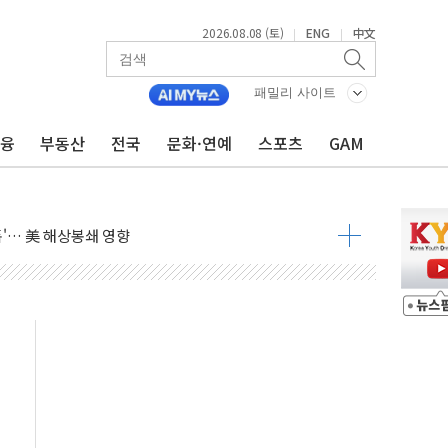
2026.08.08 (토)
ENG
中文
|
|
낮아지며 상승… STOXX 600 지수는 나흘 연속 최고치
세
패밀리 사이트
엘·이란 위협에 맞설 자체 억지력 강화
금융
부동산
전국
문화·연예
스포츠
GAM
동
톱'… 美 해상봉쇄 영향
각
체주 '활짝'
스닥 선물 1%대 상승
상 기대 후퇴
·태양광주↑ VS 트레이드데스크·웬디스↓
 끝까지 찾겠다"