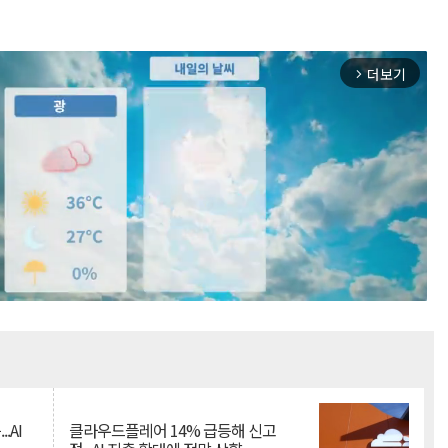
더보기
arrow_forward_ios
Mute
.AI
클라우드플레어 14% 급등해 신고