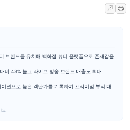
가
특정 정치인 측근 포항시 정책특보 내정설...포항시 '시끌'
가
李 "해남 태양광, 대한민국 다음 100년 밑거름…수도권 집
李 대통령, '6시간 마라톤 부동산 2차 회의' 주재… "전폭
트럼프, 中 겨냥 폴리실리콘 관세 15% 부과…美 태양광주
[사진] 빈살만과 에르도안의 만남
이란와이어 "이란 최고지도자 위독…곧 사망해도 놀랍지 
뷰티 브랜드를 유치해 백화점 뷰티 플랫폼으로 존재감을
 대비 43% 늘고 라이브 방송 브랜드 매출도 최대
레이션으로 높은 객단가를 기록하며 프리미엄 뷰티 대
어요.