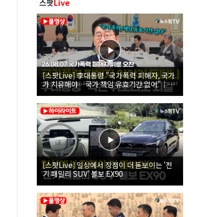
스팟
Live
[스팟Live] 李대통령 "국가폭력 피해자, 국가
가 치유해야…국가 책임 유효기간 없어"｜
26.08.07 국가폭력 피해자 위로 오찬
[스팟Live] 일상에서 장점이 더 돋보이는 '전
기 패밀리 SUV' 볼보 EX90