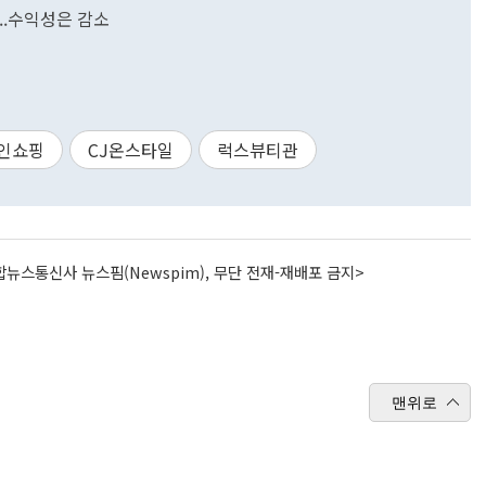
..수익성은 감소
인쇼핑
CJ온스타일
럭스뷰티관
뉴스통신사 뉴스핌(Newspim), 무단 전재-재배포 금지>
맨위로