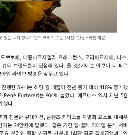
 있는 니치 향수 브랜드 크리드 모습. [사진=CJ온스타일 제공]
레드뽀보떼, 메종마르지엘라 프래그런스, 로라메르시에, 나스,
 뷰티 브랜드들이 입점해 있다. 올 3분기에는 아쿠아 디 파르
모바일 라이브 방송을 앞두고 있다.
진행한 SK-II는 해당 월 매출이 전년 동기 대비 418% 증가했
René Furterer)는 904% 늘었다. 에르메스 역시 지난 5월
가했다.
영과 전문관 큐레이션, 콘텐츠 커머스를 차별화 요소로 내세우
단가는 24만원에 달했다. 같은 기간 앱·결제 리테일 분석 서비
주요 온라인 종합 쇼핑몰 가운데 1회당 평균 결제금액과 1인