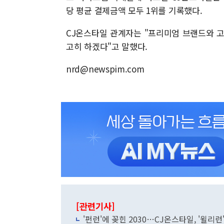
당 평균 결제금액 모두 1위를 기록했다.
CJ온스타일 관계자는 "프리미엄 브랜드와 
고히 하겠다"고 말했다.
nrd@newspim.com
[관련기사]
'펀런'에 꽂힌 2030…CJ온스타일, '윌리런