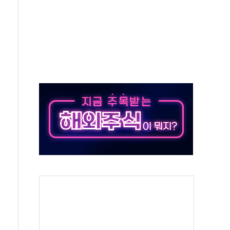
중 완화 전환점"
적 공급 확대·속도전 총력"
 급등
않아"