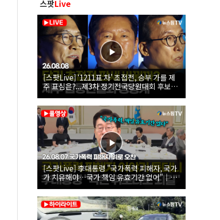
스팟
Live
[스팟Live] ‘1211표 차’ 초접전, 승부 가를 제
주 표심은?...제3차 정기전국당원대회 후보자
제주 합동연설회 생중계 | 26.08.08
[스팟Live] 李대통령 "국가폭력 피해자, 국가
가 치유해야…국가 책임 유효기간 없어"｜
26.08.07 국가폭력 피해자 위로 오찬