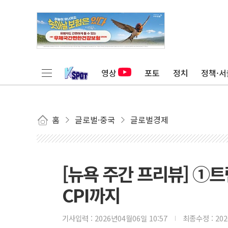
영상
포토
정치
정책·서
홈
글로벌·중국
글로벌경제
[뉴욕 주간 프리뷰] ①트
CPI까지
기사입력 :
2026년04월06일 10:57
최종수정 :
20