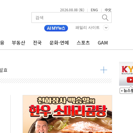
2026.08.08 (토)
ENG
中文
|
|
 물결
동
패밀리 사이트
금융
부동산
전국
문화·연예
스포츠
GAM
 구조
관측
 발효
8도 넘으면 중단
해소될 듯
것"
지대' 우려