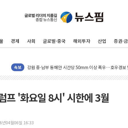
동해중부 전 해상 풍랑주의보…10일까지 최대 3.5m 높은
연일 폭염에 온열질환 사망 23명…정부, 비상대응기구 가
中 전방위 아파트 부양, 수도 베이징도 부동산 규제 철폐
울
경제
사회
글로벌·중국
해외투자
산업
증권·
인제 용대리 계곡서 수위 상승으로 피서객 7명 고립…전원
동해시, 11~14일 '별똥별 멍' 운영…페르세우스 유성우 
강원 중·남부 동해안 시간당 50mm 이상 폭우…호우경보
청양 밭에서 일하던 90대 숨져…온열질환 여부 조사
속보
폭염에 車 운전면허 기능시험 오전 집중 편성…체감온도 3
李대통령, 'ISA·주가누르기 방지법' 전면 재검토 지시
'호우 특보' 경북 울진 시간당 20~30mm 강한 비...가뭄 
럼프 '화요일 8시' 시한에 3월
주말 무더위·열대야 지속…내륙 곳곳 소나기
오세훈 "용산공원 주택 검토, 민주당 스스로 원칙 뒤집는 
충북 주말 무더위 지속…청주·진천 35도, 곳곳 소나기
26년04월06일 16:33
10월 보완수사권 폐지·공소청 출범…피해자들 '범죄 사각