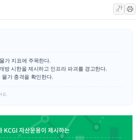
가
한상협, 업계 개인정보 보안 새판 짠다…'자율규제단체' 
가
민주당, 오늘 제주·인천 경선 발표...김민석 '재역전' vs 정
뉴욕증시, 고용 쇼크에 금리 인상 우려 후퇴…S&P500 
트럼프, 쿡 연준 이사 해임 재추진…"26일까지 의혹 소명"
유럽증시, 美 고용 예상 밖 부진에 연준 금리 인상 가능성 
미 연준 매파 기세 꺾이나…고용 감소에 9월 동결 전망 우
 물가 지표에 주목한다.
 개방 시한을 제시하고 인프라 파괴를 경고한다.
가 물가 충격을 확인한다.
어요.