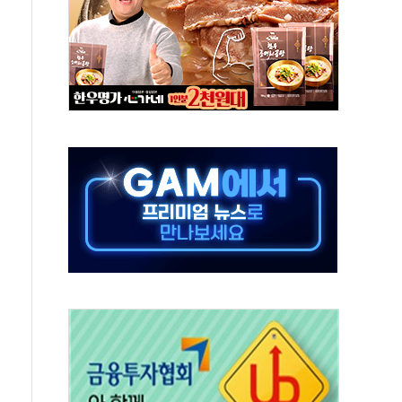
타진
청래 '격차 확대'
최고치
 요구
낮아지며 상승… STOXX 600 지수는 나흘 연속 최고치
세