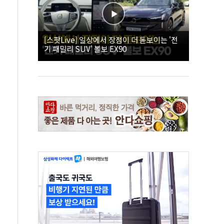
[스팟Live] 일상에서 장점이 더 돋보이는 '전
기 패밀리 SUV' 볼보 EX90