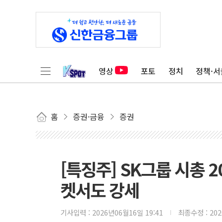
영상
포토
정치
정책·서
홈
증권·금융
증권
[특징주] SK그룹 시총
켓서도 강세
기사입력 :
2026년06월16일 19:41
최종수정 :
20