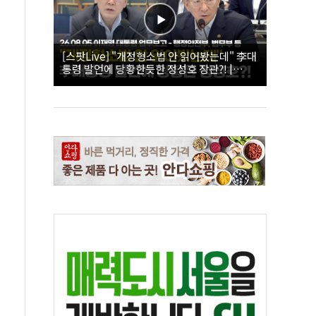
[스팟Live] "개정형소법 안 읽어봤는데" 李대
통령 발언에 당황한듯한 정성호 장관?! |
26.08.05 이재명 대통령 업무보고 - 행정안전
부, 법무부 등