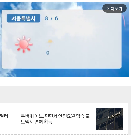
더보기
arrow_forward_ios
Mute
억달러
우버·웨이브, 런던서 안전요원 탑승 로
보택시 면허 획득