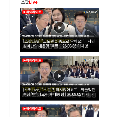
스팟
Live
[스팟Live] "교도관을 똥으로 알아요!"...시민
참여단의 매운맛 '팩폭' | 26.08.05 이재명 대
통령 업무보고 - 행정안전부, 법무부, 국무조
정실, 법제처, 인사혁신처
[스팟Live] "두 분 친하시잖아요?"...싸늘했던
현장 '빵' 터트린 李대통령 | 26.08.05 이재명
대통령 업무보고 - 행정안전부, 법무부 등