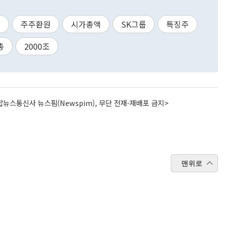
감
주주환원
시가총액
SK그룹
특징주
총
2000조
뉴스통신사 뉴스핌(Newspim), 무단 전재-재배포 금지>
맨위로