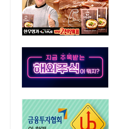
비용 절감 정책 확대
체인 특성화 대학 지원사업 수행기업 선정
크레온 신규 고객 대상 이벤트 실시
종목 레버리지 ETF' 관련 피고발
 롯데백화점 '복합 랜드마크'로 재조성
 대상 채용설명회 'KIS Chat in Seoul' 개최