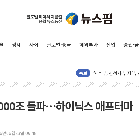
폭염이 부른 갈등…배달기
이문아이파크자이 보류지 
샌디스크 매출 전망 기대 
울
경제
사회
글로벌·중국
해외투자
산업
증권·
DL이앤씨, AI로 건설
원희룡, 종합특검 2차 
스타벅스, 장애인 치료비
해수부, 신청사 부지 '
속보
디엑스앤브이엑스, 남미
밸류업 공시 747곳 돌파
TBH글로벌, 신규 브랜
 2000조 돌파…하이닉스 애프터마
피알지에스앤텍, '스케일
토스증권, 누적 가입자 수
바이오포트, 필리핀 S&
26년06월23일 06:48
파인테크닉스, '넥센타이