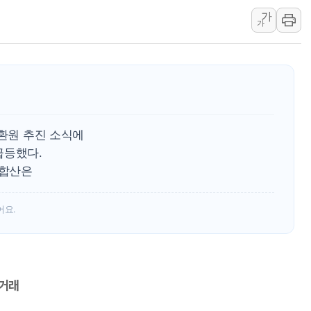
가
신한투자증권, 고객 투자
가
라온시큐어, 정부 블록
대신증권, 네이버웹툰과 
이억원 금융위원장 '단일
이지스자산운용, 옛 분당
한국투자증권, 해외대 재학생
주환원 추진 소식에
급등했다.
 합산은
어요.
 거래