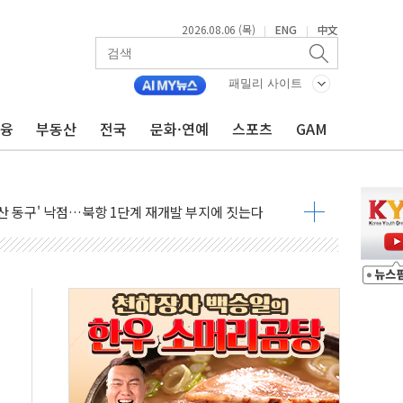
2026.08.06 (목)
ENG
中文
|
|
사·카페 점주 '흉기 위협' 시비에 경찰 조사
14가구 나왔다…'국평' 17억원대
패밀리 사이트
못미쳐... 시간외 거래에서 8% 하락
금융
부동산
전국
문화·연예
스포츠
GAM
현장 위험 예측…안전관리 체계 전면 개편
출석…"특검 위법에 단호히 대처할 것"
 1억 기부
부산 동구' 낙점…북항 1단계 재개발 부지에 짓는다
 공공기관과 KRNA 계약
…상장사 시총 84.6% 참여
드 '타임아웃' 런던 품평회 개최
업 팁스 정책 지정형' 과제 선정
 1000만 명 돌파
R 멤버십쇼핑에 K-뷰티 공급
어 창녕공장 LED 조명 에너지 효율화 사업' 공급계약