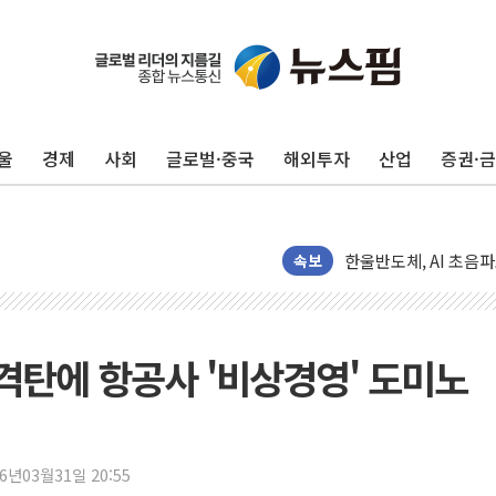
구윤철 "반도체 호조에
울
경제
사회
글로벌·중국
해외투자
산업
증권·
다카이치 "비핵 3원칙 
[개장시황] 차익실현 
한울반도체, AI 초음파
CJ대한통운, 10월부
속보
GS샵, 패션·뷰티·푸드
롯데백화점, 잠실에 '
SSG닷컴, 쓱7클럽 회
직격탄에 항공사 '비상경영' 도미노
지리자동차그룹, 7월 
'호텔 곳곳을 전시장으
코오롱, 제10회 에
26년03월31일 20:55
배민도시락 캠페인 영상