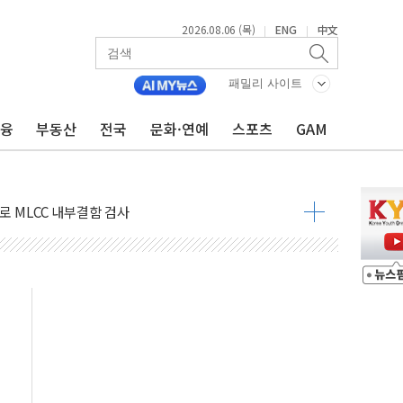
2026.08.06 (목)
ENG
中文
|
|
패밀리 사이트
 수출 역대 최대 실적…3% 성장 궤도 가능성 높아져"
금융
부동산
전국
문화·연예
스포츠
GAM
견지"...히로시마서 "핵없는 세계 노력"
매물에 코스피, 1%대 하락 출발…삼전닉스 약세
로 MLCC 내부결함 검사
터 대구 도심서 자율주행 화물운송
 전문관 2분기 거래액 50% 증가
서머마켓' 첫선…포켓몬 협업
원 전용 특가전…12일까지 150여 종 선보여
판매 25만대…수출 202% 급증
로'…그랜드 조선 제주, 강임윤 개인전 개최
코 롱롱 Plus 캠프 진행
 잇단 흥행…최대 887만뷰