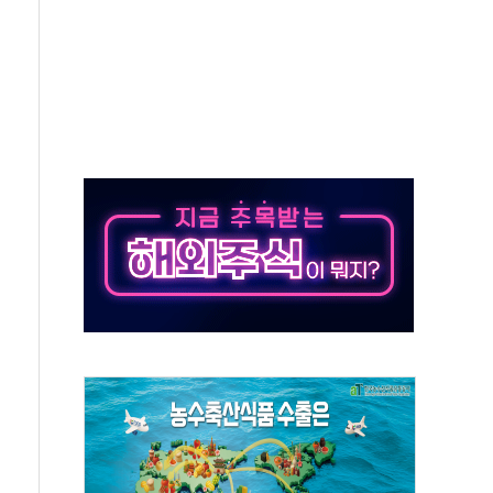
이츠와 손 잡는다
병원에 환아 보호자용 '웰니스 키트' 전달
과 MOU…여행·투자 잇는 금융서비스 추진
 2조 돌파…올해 6000억원 유입
, 올드카·클래식카 전시 '야간 카밋' 진행
 뮤지컬 공연
·경매 서비스 출시
상위 프로젝트' 자연재해저감 종합계획 수립 착수