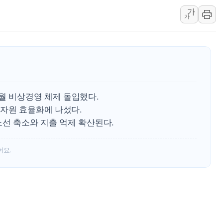
가
[컨콜] 카카오톡-쿠팡
가
한화손보, 고려대 안암
키움증권, 트래블월렛
신한운용 TDF 수탁고
삼성화재 모빌리티뮤지엄
하나은행, 어린이 경제
월 비상경영 체제 돌입했다.
케이뱅크, 통신비 비교
자원 효율화에 나섰다.
경북도 '재해 예방 최
노선 축소와 지출 억제 확산된다.
어요.