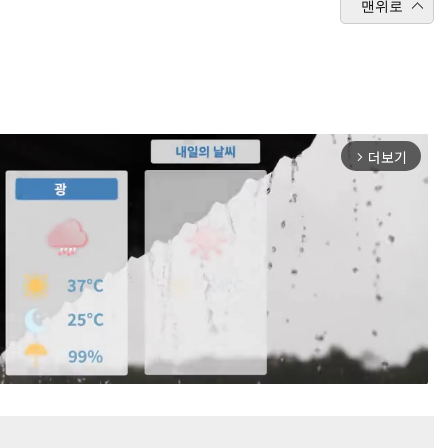
맨위로
더보기
arrow_forward_ios