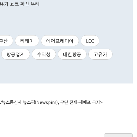
유가 쇼크 확산 우려
부산
티웨이
에어프레미아
LCC
항공업계
수익성
대한항공
고유가
뉴스통신사 뉴스핌(Newspim), 무단 전재-재배포 금지>