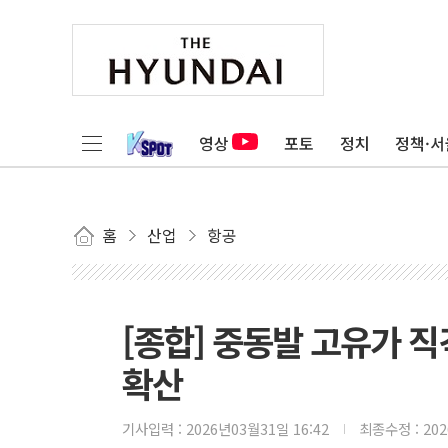
영상
포토
정치
정책·서
홈
산업
항공
[종합] 중동발 고유가 
확산
기사입력 :
2026년03월31일 16:42
최종수정 :
20