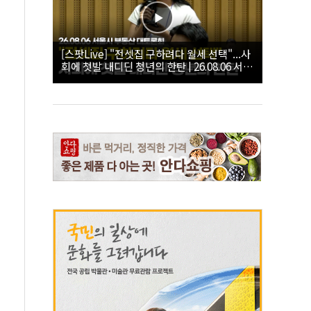
[스팟Live] "전셋집 구하려다 월세 선택"...사
회에 첫발 내디딘 청년의 한탄 | 26.08.06 서울
시 부동산 대토론회