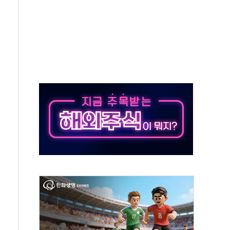
대응 1단계 진압 중
야, 경쟁상대 中과 비교해야"
하는 '선봉'의 대민 봉사
미사일 1발 발사… 올해 10번째·42일 만 도발
 새 안보 위기… 반군·마약카르텔이 습득해 전투 활용
어선 구조
무해한 표면 부식 물질"
분만에 진화...외국인 노동자 숨져
즌2
축 피해 최소화 '총력 대응'