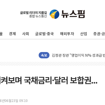
울
경제
사회
글로벌·중국
해외투자
산업
증권·
구광모, 내주 실리콘밸리서 젠슨 황 
뉴욕증시 개장 전 특징주...모더나
김정관 장관 "영업이익 N% 성과급
속보
뉴욕증시 프리뷰, 미 주가선물 AI주
청와대, 북한 단거리 탄도미사일 발사
금값 7주 만에 최고…美 고용 둔화·
지켜보며 국채금리·달러 보합권...
[인도증시] 중동 긴장 완화에 실적 호
러, 1인칭시점 드론으로 우크라 민간
[베트남 증시] 지수 하락 속 'DGC
26년06월23일 09:10
'월가의 황제' 다이먼 "금융시장 레