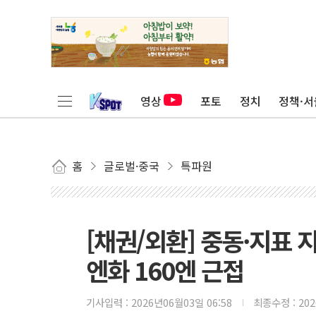
영상
포토
정치
정책·서
홈
글로벌·중국
특파원
[채권/외환] 중동·지표 
엔화 160엔 근접
기사입력 :
2026년06월03일 06:58
최종수정 :
20