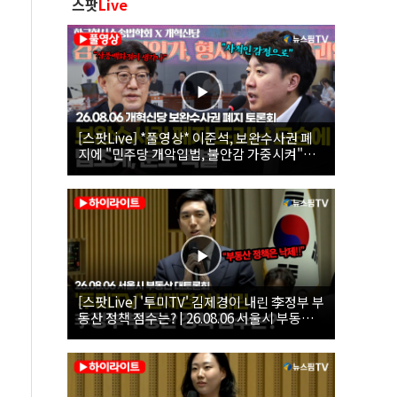
스팟
Live
[스팟Live] *풀영상* 이준석, 보완수사권 폐
지에 "민주당 개악입법, 불안감 가중시켜"｜
26.08.06 개혁신당 보완수사권 폐지 토론회
[스팟Live] '투미TV' 김제경이 내린 李정부 부
동산 정책 점수는? | 26.08.06 서울시 부동산
대토론회