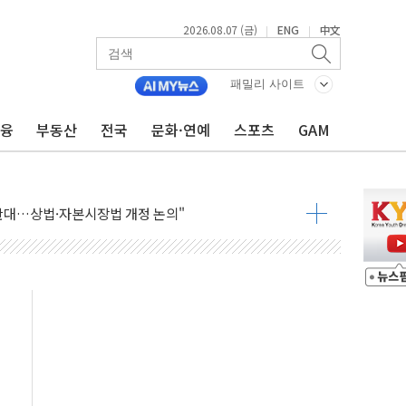
2026.08.07 (금)
ENG
中文
|
|
패밀리 사이트
금융
부동산
전국
문화·연예
스포츠
GAM
재회…로봇·AI 데이터센터·모빌리티 구체화
·아이온큐·도어대시↑ VS 샌디스크·피그마·앱러빈↓
 반대…상법·자본시장법 개정 논의"
 차익실현 속 혼조세...웨스턴디지털·샌디스크↓
에 긴급 안보 점검회의
호르무즈 재개방 기대에 강세
조까지, 상승...호실적 보고 기업 상승세 뚜렷
인 '사파리' 공격… 시민들 공포감 극대화 전략
' 임시 주총 기대감에 홀로 상한가…마진 잔액은 사상 최고
버리지 위험수위…숨은 차입이 더 큰 변수"