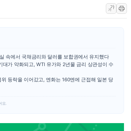
가
양주 섬유염색공장서 화재 1명 중상…
가
김정관 산업부 장관 "주 52시간 손봐
해군 1함대 창설 80주년…지역과 함께
[3보] 북, 원산서 동해로 단거리 탄도
우크라 드론 전술, 중남미 콜롬비아에
동해해경, 독도 해상서 부유물 감긴 
확실 속에서 국채금리와 달러를 보합권에서 유지했다
주한미군 "오산기지 누출, 백린 아닌 
기대가 약화되고, WTI 유가와 2년물 금리 상관성이 수
구미 폐염산처리업체서 불 2시간30여
해군과 함께하는 '불금전파, 송정' 시
위 등락을 이어갔고, 엔화는 160엔에 근접해 일본 당
강원도 폭염특보 11일째…온열질환·가
어요.