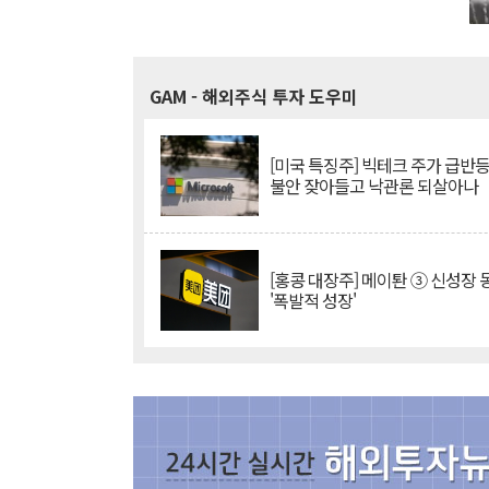
GAM
- 해외주식 투자 도우미
[미국 특징주] 빅테크 주가 급반등..
불안 잦아들고 낙관론 되살아나
[홍콩 대장주] 메이퇀 ③ 신성장
'폭발적 성장'