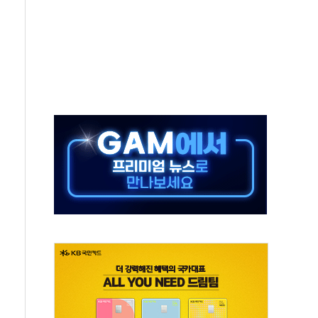
지시…與 "적극 환영"·野 "졸속 국정"
10일까지 최대 3.5m 높은 물결
23명…정부, 비상대응기구 가동
 베이징도 부동산 규제 철폐
승으로 피서객 7명 고립…전원 구조
 멍' 운영…페르세우스 유성우 관측
 50mm 이상 폭우…호우경보 발효