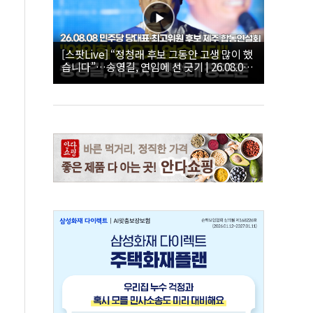
[스팟Live] “정청래 후보 그동안 고생 많이 했
습니다”…송영길, 연임에 선 긋기 | 26.08.08
더불어민주당 당대표·최고위원 후보 제주 합
동연설회