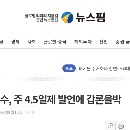
[속보] 민주, 인천 경선 결과 발
[속보] 민주, 제주 경선 결과 발
이번주 국내 주요 금융일정(8.1
울
경제
사회
글로벌·중국
해외투자
산업
증권·
美, 이란전 출구전략 만지작
강릉·동해·삼척 시간당 최대 
폐기물 수거하다 참변…60대
속보
서울 중랑구 주택가서 흉기 난
李대통령 "결혼 때문에 손해 
여수 오동도 인근 해상서 모
, 주 4.5일제 발언에 갑론을박
추미애, '위안부' 피해자 기림
인천 선재도 갯벌서 해루질 중
25년09월15일 17:12
인천서 말다툼 중 어머니 흉기
가
'화합' 꺼낸 김민석에 '뻔뻔
가