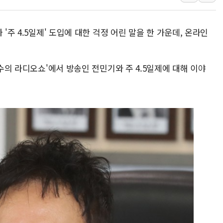
李대통령, ISA 개편 재검토 
동해중부 전 해상 풍랑주의보…
'주 4.5일제' 도입에 대한 걱정 어린 말을 한 가운데, 온라인
연일 폭염에 온열질환 사망 
中 전방위 아파트 부양, 수도
명수의 라디오쇼'에서 방송인 전민기와 주 4.5일제에 대해 이야
인제 용대리 계곡서 수위 상
동해시, 11~14일 '별똥별
강원 중·남부 동해안 시간당