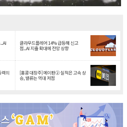
Mute
.AI
클라우드플레어 14% 급등해 신고
점...AI 지출 확대에 전망 상향
 동력의
[홍콩 대장주] 메이퇀② 실적은 고속 상
승, 밸류는 역대 저점