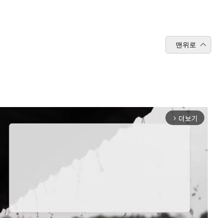
맨위로
더보기
arrow_forward_ios