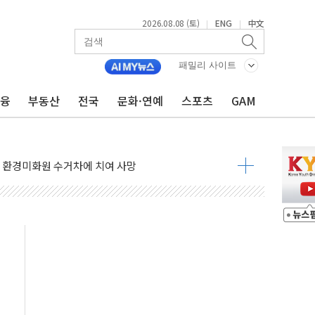
2026.08.08 (토)
ENG
中文
|
|
표...김민석 45.09% 정청래 43.27% 송영길 11.63%
패밀리 사이트
표...김민석 52.64% 정청래 39.89% 송영길 7.47%
0~8.14)
금융
부동산
전국
문화·연예
스포츠
GAM
…공습 한계·탄약 부족 현실화
50㎜ 폭우…강원 동해안 강한 비 이어져
 환경미화원 수거차에 치여 사망
동…60대 남성 2명 숨져
보는 일 없게"…'결혼 페널티' 22개 과제 손본다
터보트 전복…1명 사망·1명 실종
의 날 참석..."국제적 시민 연대로 목소리 내야"
 실종 60대 나흘만에 숨진 채 발견
 살해 10대 아들 체포
' 받아친 정청래…제주 연설서 신경전 고조