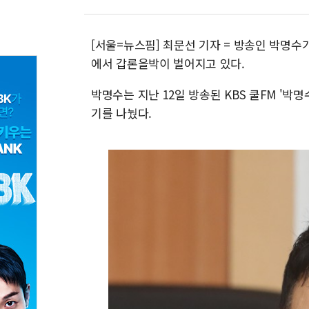
[서울=뉴스핌] 최문선 기자 = 방송인 박명수가 
에서 갑론을박이 벌어지고 있다.
박명수는 지난 12일 방송된 KBS 쿨FM '박
기를 나눴다.