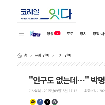
영상
포토
정치
정책·서
홈
문화·연예
국내 연예
"인구도 없는데…" 박명수
기사입력 :
2025년09월15일 17:12
최종수정 :
20