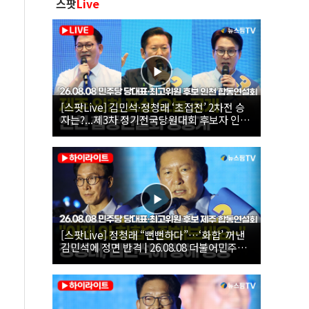
스팟
Live
[스팟Live] 김민석·정청래 ‘초접전’ 2차전 승
자는?...제3차 정기전국당원대회 후보자 인천
합동연설회 생중계 | 26.08.08
[스팟Live] 정청래 “뻔뻔하다”…‘화합’ 꺼낸
김민석에 정면 반격 | 26.08.08 더불어민주당
당대표·최고위원 후보 제주 합동연설회