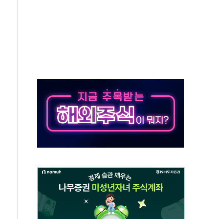
무해한 표면 부식 물질"
분만에 진화...외국인 노동자 숨져
즌2
축 피해 최소화 '총력 대응'
유입에도 박스권…美 암호화폐 법안 처리 여부도 변수
 '62일째'..."대부분 여기서 상주"
환자 2665명·사망 23명
목에 코스피 '휘청'
탄도미사일 발사
·건물 1동 전소