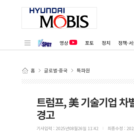
영상
포토
정치
정책·서
홈
글로벌·중국
특파원
트럼프, 美 기술기업 차별
경고
기사입력 :
2025년08월26일 11:42
최종수정 :
20