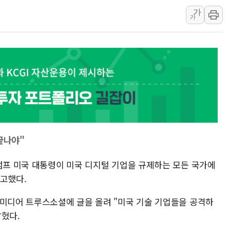
주한미군 "오산기지 누출, 백린 아닌 
가
구미 폐염산처리업체서 불 2시간30여
가
해군과 함께하는 '불금전파, 송정' 시
강원도 폭염특보 11일째…온열질환·가
[코인 시황] 비트코인, ETF 자금 
[르포] 39도 폭염 속 잠실 개표소 시위
강원·전라권 폭염중대경보 확대…온열질
빚투·레버리지 줄었지만, 반도체 두 종
[2보] 북한, 원산서 동해상 단거리 
끝나야"
양주 가전제품 창고서 화재…차량 3대
트럼프 미국 대통령이 미국 디지털 기업을 규제하는 모든 국가에
경고했다.
셜미디어 트루스소셜에 글을 올려 "미국 기술 기업들을 공격하
밝혔다.