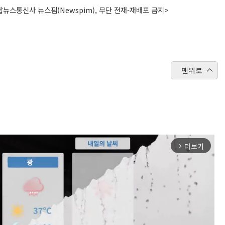
뉴스통신사 뉴스핌(Newspim), 무단 전재-재배포 금지>
맨위로
더보기
arrow_forward_ios