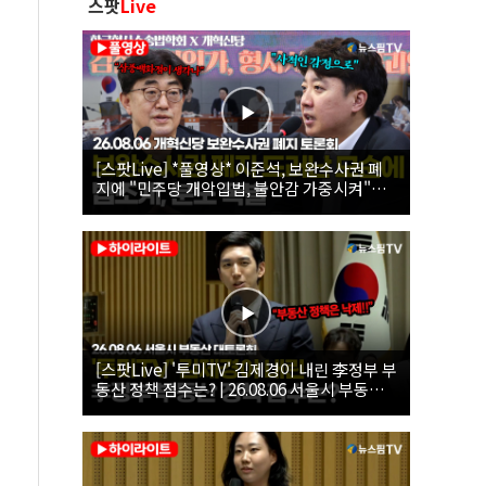
스팟
Live
[스팟Live] *풀영상* 이준석, 보완수사권 폐
지에 "민주당 개악입법, 불안감 가중시켜"｜
26.08.06 개혁신당 보완수사권 폐지 토론회
[스팟Live] '투미TV' 김제경이 내린 李정부 부
동산 정책 점수는? | 26.08.06 서울시 부동산
대토론회