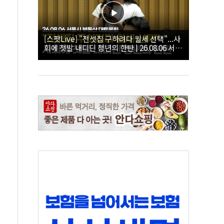
[스팟Live] "전셋집 구하려다 월세 선택"...사
회에 첫발 내디딘 청년의 한탄 | 26.08.06 서울
시 부동산 대토론회