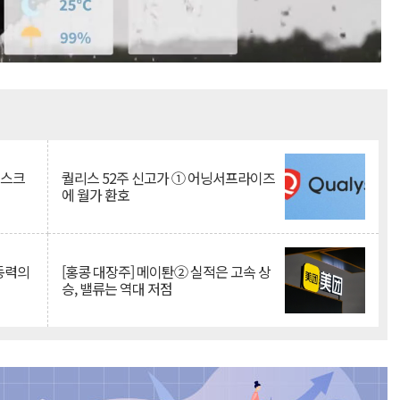
Mute
리스크
퀄리스 52주 신고가 ① 어닝서프라이즈
에 월가 환호
 동력의
[홍콩 대장주] 메이퇀② 실적은 고속 상
승, 밸류는 역대 저점