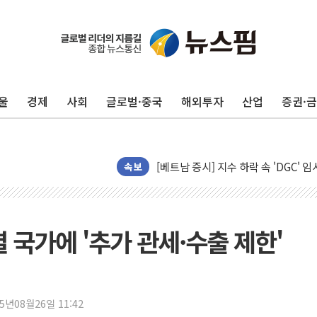
울
경제
사회
글로벌·중국
해외투자
산업
증권·
[인도증시] 중동 긴장 완화에 실적 호
러, 1인칭시점 드론으로 우크라 민간
[베트남 증시] 지수 하락 속 'DGC
속보
'월가의 황제' 다이먼 "금융시장 레
양주 섬유염색공장서 화재 1명 중상…
김정관 산업부 장관 "주 52시간 손봐
 국가에 '추가 관세·수출 제한'
해군 1함대 창설 80주년…지역과 함께
[3보] 북, 원산서 동해로 단거리 탄도
우크라 드론 전술, 중남미 콜롬비아에
동해해경, 독도 해상서 부유물 감긴 
25년08월26일 11:42