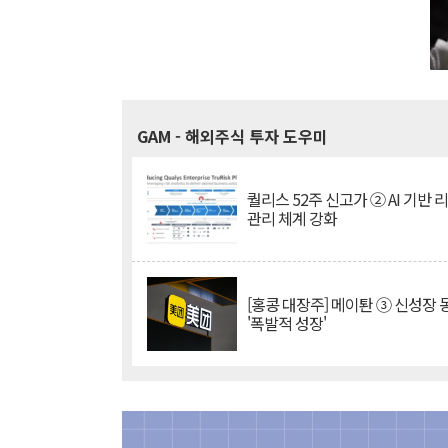
GAM
- 해외주식 투자 도우미
퀄리스 52주 신고가 ② AI 기반 
관리 체계 강화
[홍콩 대장주] 메이퇀 ③ 신성장
'폭발적 성장'