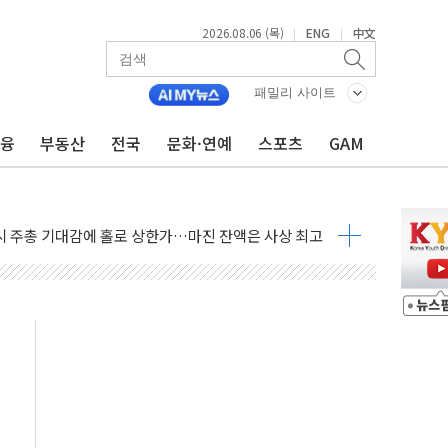
2026.08.06 (목)
ENG
中文
|
|
패밀리 사이트
금융
부동산
전국
문화·연예
스포츠
GAM
조까지, 상승...호실적 보고 기업 상승세 뚜렷
인 '사파리' 공격… 시민들 공포감 극대화 전략
' 임시 주총 기대감에 홀로 상한가…마진 잔액은 사상 최고
버리지 위험수위…숨은 차입이 더 큰 변수"
대응 1단계 진압 중
야, 경쟁상대 中과 비교해야"
하는 '선봉'의 대민 봉사
미사일 1발 발사… 올해 10번째·42일 만 도발
 새 안보 위기… 반군·마약카르텔이 습득해 전투 활용
어선 구조