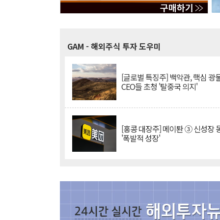
GAM
- 해외주식 투자 도우미
[글로벌 특징주] 백악관, 핵심 광
CEO들 초청 '탈중국 의지'
[홍콩 대장주] 메이퇀 ③ 신성장
'폭발적 성장'