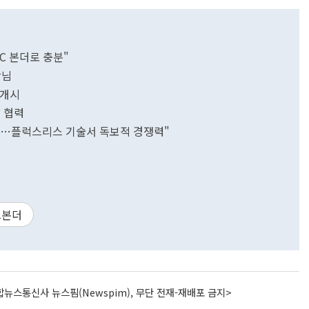
TC 본더로 충분"
장님
 개시
 협력
지속…플럭스리스 기술서 독보적 경쟁력"
드본더
뉴스통신사 뉴스핌(Newspim), 무단 전재-재배포 금지>