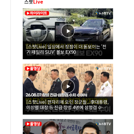
스팟
Live
[스팟Live] 일상에서 장점이 더 돋보이는 '전
기 패밀리 SUV' 볼보 EX90
[스팟Live] 한자리에 모인 장군들...李대통령,
이상렬 대장 등 진급 장성 4명에 삼정검 수치
직접 수여｜26.08.07 장성 진급·삼정검 수치
수여식