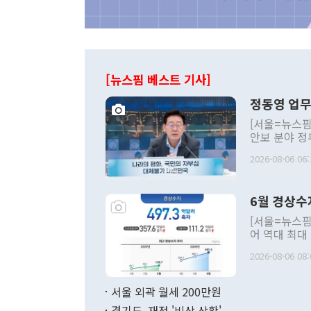
[뉴스핌 베스트 기사]
정동영 업무
[서울=뉴스핌
안보 분야 정
평화공존 발전
2026-08-06 06:
발언 중에는 
언한 것이 있
령은 공개적으
6월 경상수
주의적 희망에
관의 대북 정
[서울=뉴스핌
관 부처 장관
어 역대 최대
관의 무리한 
출 호조로 월
다. [정동영 통일부 장관이 지난달 23일 오후 서울 종로구 정부서울청사에
2026-08-06 08:
료=한국은행] 한국은행이 6일 발표한 '2026년 6월 국제수지(잠정)'에
서 취임 1주년 
면 지난 6월
부 장관 권한
1000만달러
서울 외곽 월세 200만원
발전 구상'을
이에 따라 올
적 갈등 해결
경기도, 재정 '비상 상황'