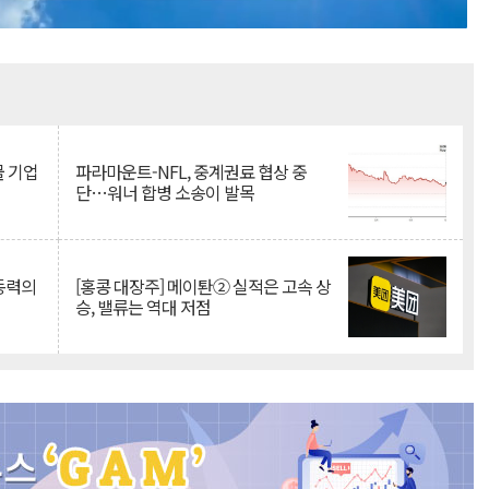
Mute
물 기업
파라마운트-NFL, 중계권료 협상 중
단…워너 합병 소송이 발목
 동력의
[홍콩 대장주] 메이퇀② 실적은 고속 상
승, 밸류는 역대 저점