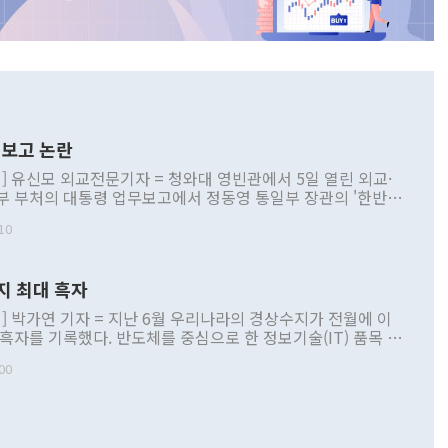
보고 논란
] 유신모 외교전문기자 = 청와대 영빈관에서 5일 열린 외교·
부 부처의 대통령 업무보고에서 정동영 통일부 장관의 '한반도
 구상'과 업무보고 발언이 논란을 빚고 있다. 이날 정 장관의
10
정부 내 조율을 거치지 않은 사안을 정책으로 추진하겠다고 공
는가 하면 사실 관계에 맞지 않은 설명도 있었다. 이재명 대통
로 신중을 기해 달라고 경고했고, 조현 외교부 장관은 '이상
지 최대 흑자
 근거한 비현실적 구상'이라는 비판을 내놨다. 그동안 정 장
책 관련 발언이 물의를 빚은 적은 여러 번 있지만 대통령과 유
] 박가연 기자 = 지난 6월 우리나라의 경상수지가 전월에 이
이 공개적으로 부정적 입장을 표명한 것은 이례적이다. 정 장
 흑자를 기록했다. 반도체를 중심으로 한 정보기술(IT) 품목 수
대북 접근법과 월권을 제어해야 한다는 목소리도 높아지고 있
간 상품수출이 처음으로 1000억달러를 넘어선 영향이다. [자
00
 따르
기자간담회를 하고 있다. [사진=통일부] 2026.07.23 ◆통일
 경상수지는 497억3000만달러 흑자로 집계됐다. 전월(386억
 넘어선 주장 정 장관은 이날 업무보고에서 '한반도 평화공존
)에 이어 두 달 연속 월간 기준 역대 최대 기록을 갈아치웠다.
 설명하면서 이재명 정부 2년차 핵심 과제로 상호 존중·평화
해 상반기 누적 경상수지 흑자는 1910억1000만달러를 기록
·핵 없는 한반도 등 3대 기본 방향을 제시했다. 정 장관은 "대