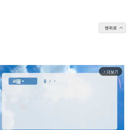
맨위로
더보기
arrow_forward_ios