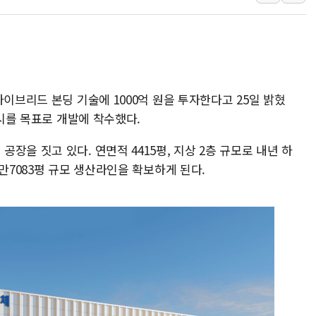
이성윤 '호남 민심은 주석
나경원 의원 "장기보유 1
李대통령, 규제합리화위 
한병도 "국민의힘, 말로만
하이브리드 본딩 기술에 1000억 원을 투자한다고 25일 밝혔
금투협, ChatGPT로 투
출시를 목표로 개발에 착수했다.
박홍근 "국가재정시스템 
장을 짓고 있다. 연면적 4415평, 지상 2층 규모로 내년 하
만7083평 규모 생산라인을 확보하게 된다.