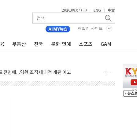
2026.08.07 (금)
ENG
中文
|
|
점화 조짐…한미 지배구조 다시 요동
익 4배 '껑충'…전부문 약진
패밀리 사이트
 강자' 다이소·시코르…뷰티 유통 지각변동 본격화
금융
부동산
전국
문화·연예
스포츠
GAM
두산퓨얼셀, SOFC에 사활
혜택 축소에 반발…"정책 신뢰 뒤집어"
표 전면에...임원·조직 대대적 개편 예고
페이스와 '누리호 5기분 엔진 구성품' 수주
당분간 1400원 초반대 등락"
 확보' 신용해 前교정본부장 불구속 기소
원, 테네시주 경선서 낙선
 사이드카·널뛰기에 개미들 '패닉'
 반도체 EPC 추가 수주
 자사주 취득
8.5% 증가... 해외 자회사가 이끈 '더블 성장'