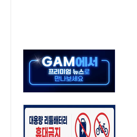
야청' 파장…친명계 "처절한 역사를 말장난으로" 비판
주택자 과도한 세금 부당"…소득세법 개정안 발의 예고
부위원장에 김태유·국립외교원장에 김흥규
 주택 공급…도시정비법·주택법 등 처리 협조하라"
자 웹리포트 만든다…AI 금융데이터 분석 과정 개설
안정성 한순간도 흔들려선 안돼"