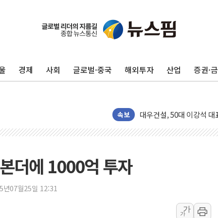
4자 연합 균열에 분쟁 재
금호석유화학, 2분기 영업
CJ올리브영 흔드는 '신흥
울
경제
사회
글로벌·중국
해외투자
산업
증권·
"PAFC만으론 어렵다"…
임대사업자, 등록임대 세제
대우건설, 50대 이강석 대
비츠로넥스텍, 한화에어로스
속보
1410원대 내려간 환율, "
종합특검, '계엄 수용공간
친트럼프 오글스 미 하원의
본더에 1000억 투자
"주식이야 코인이야"…연속
에쓰씨엔지니어링, 큐니티와
25년07월25일 12:31
애드포러스, 30억원 규모
가
가
롯데웰푸드, 2분기 영업익 8