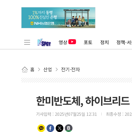
영상
포토
정치
정책·서
홈
산업
전기·전자
한미반도체, 하이브리드 
기사입력 :
2025년07월25일 12:31
최종수정 :
20