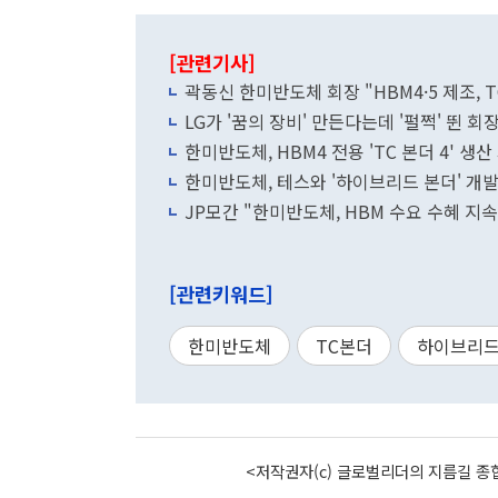
[관련기사]
곽동신 한미반도체 회장 "HBM4·5 제조, 
LG가 '꿈의 장비' 만든다는데 '펄쩍' 뛴 회
한미반도체, HBM4 전용 'TC 본더 4' 생산
한미반도체, 테스와 '하이브리드 본더' 개발
JP모간 "한미반도체, HBM 수요 수혜 
[관련키워드]
한미반도체
TC본더
하이브리
<저작권자(c) 글로벌리더의 지름길 종합