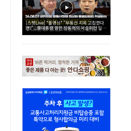
[스팟Live] *풀영상* "부동산 지옥 고집한다
면!"...李대통령 향한 장동혁의 서슬퍼런 일갈
| 26.08.07 국민의힘 부동산정책 정상화 특별
위원회 전체회의