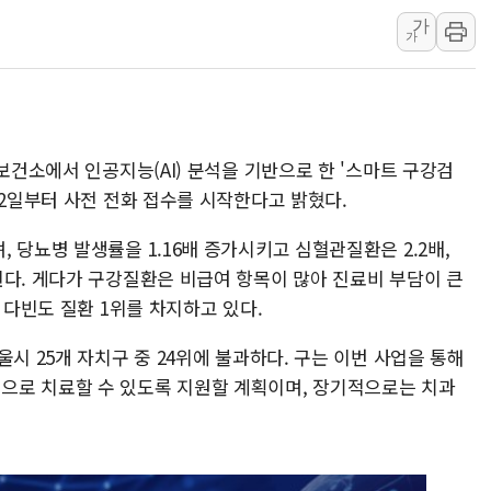
가
황희 '폐버스 청년주택' SNS 글 역풍에 "정부
가
폭염 누그러지고 가뭄 숙지나...경북동해안권 8
사우디·튀르키예·파키스탄, '공동방위협정' 체
신길동 신축도 3.3㎡당 7250만원…써밋 클라
용산공원·그린벨트로 또 충돌…반복되는 국토부
 보건소에서 인공지능(AI) 분석을 기반으로 한 '스마트 구강검
[AI 부동산 투데이] 특공 전략도 '극과 극'…
22일부터 사전 전화 접수를 시작한다고 밝혔다.
[코인시황] 비트코인 6만4000달러대 횡보…고
 당뇨병 발생률을 1.16배 증가시키고 심혈관질환은 2.2배,
힌다. 게다가 구강질환은 비급여 항목이 많아 진료비 부담이 큰
 다빈도 질환 1위를 차지하고 있다.
시 25개 자치구 중 24위에 불과하다. 구는 이번 사업을 통해
으로 치료할 수 있도록 지원할 계획이며, 장기적으로는 치과