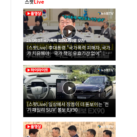
스팟
Live
[스팟Live] 李대통령 "국가폭력 피해자, 국가
가 치유해야…국가 책임 유효기간 없어"｜
26.08.07 국가폭력 피해자 위로 오찬
[스팟Live] 일상에서 장점이 더 돋보이는 '전
기 패밀리 SUV' 볼보 EX90