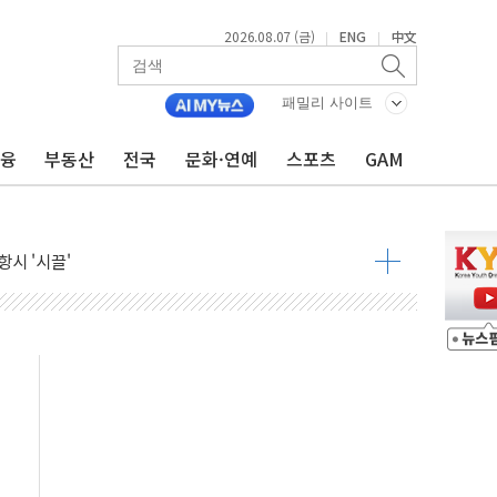
2026.08.07 (금)
ENG
中文
|
|
9월 금리 인상 기대 후퇴
패밀리 사이트
결
금융
부동산
전국
문화·연예
스포츠
GAM
라우드플레어·태양광주↑ VS 트레이드데스크·웬디스↓
자 7359명 끝까지 찾겠다"
 톤 낮춰
항시 '시끌'
름…수도권 집중 완화 전환점"
주재… "전폭적 공급 확대·속도전 총력"
…美 태양광주 급등
도 놀랍지 않아"
태양광 착공…여의도 1.6배 규모
...금융주 낙폭 커