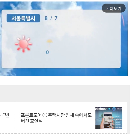
더보기
arrow_forward_ios
Mute
…"변
프론트도어 ① 주택시장 침체 속에서도
터진 호실적