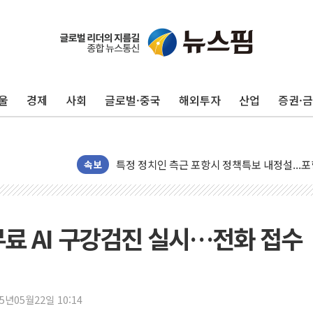
[종합] 美 7월 고용 2만3000명 감소 '쇼크'…
[사진] 이슬람 수니파 3개국, 공동방위협정 체
울
경제
사회
글로벌·중국
해외투자
산업
증권·
뉴욕증시 개장 전 특징주...아틀라시안·클
보훈부, 미 DPAA와 MOU… "6·25 미군 실종
트럼프 "금리 내려야"…파월 때와 달리 워시엔
특정 정치인 측근 포항시 정책특보 내정설...포
속보
李 "해남 태양광, 대한민국 다음 100년 밑거
李 대통령, '6시간 마라톤 부동산 2차 회의' 
트럼프, 中 겨냥 폴리실리콘 관세 15% 부과
무료 AI 구강검진 실시…전화 접수
[사진] 빈살만과 에르도안의 만남
이란와이어 "이란 최고지도자 위독…곧 사망해
남동발전, 해남군에 국내 최대 규모 400MW 
25년05월22일 10:14
[인도증시] 중동 불안 속 유가 상승에 소폭 하락