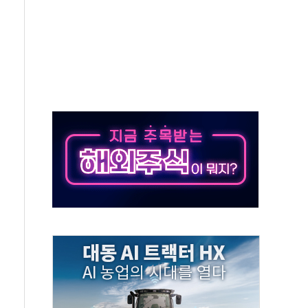
정책 아냐" 해명
~9일 최대 100mm 호우
결… 수니파 국가들의 새 안보 협력 구도
비온 59㎡ 18억원대
-서울시 '정책 엇박자'
생애최초만 경쟁 치열
래·ETF 매수에도 고유가·금리·입법 지연 '삼중 부담'