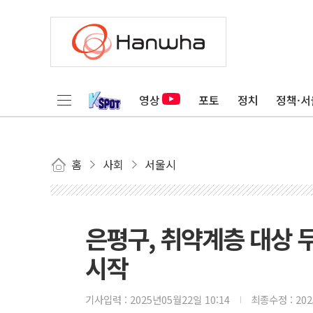
영상
포토
정치
정책·서
홈
사회
서울시
은평구, 취약계층 대상 
시작
기사입력 :
2025년05월22일 10:14
최종수정 :
20