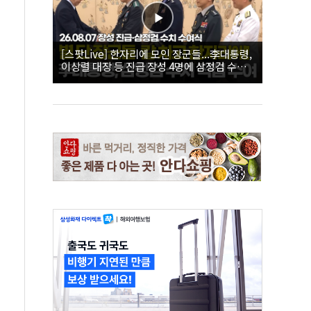
[스팟Live] 한자리에 모인 장군들...李대통령,
이상렬 대장 등 진급 장성 4명에 삼정검 수치
직접 수여｜26.08.07 장성 진급·삼정검 수치
수여식