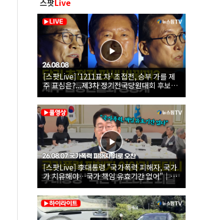
스팟
Live
[스팟Live] ‘1211표 차’ 초접전, 승부 가를 제
주 표심은?...제3차 정기전국당원대회 후보자
제주 합동연설회 생중계 | 26.08.08
[스팟Live] 李대통령 "국가폭력 피해자, 국가
가 치유해야…국가 책임 유효기간 없어"｜
26.08.07 국가폭력 피해자 위로 오찬