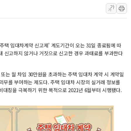
가
오세훈 "용산공원 주택 검토, 민주당 스스로 원칙 뒤집는 
가
충북 주말 무더위 지속…청주·진천 35도, 곳곳 소나기
10월 보완수사권 폐지·공소청 출범…피해자들 '범죄 사각
한상협, 업계 개인정보 보안 새판 짠다…'자율규제단체' 
민주당, 오늘 제주·인천 경선 발표...김민석 '재역전' vs 정
 '주택 임대차계약 신고제' 계도기간이 오는 31일 종료됨에 따
뉴욕증시, 고용 쇼크에 금리 인상 우려 후퇴…S&P500 
 이내 신고하지 않거나 거짓으로 신고한 경우 과태료를 부과한다
트럼프, 쿡 연준 이사 해임 재추진…"26일까지 의혹 소명"
유럽증시, 美 고용 예상 밖 부진에 연준 금리 인상 가능성 
 또는 월 차임 30만원을 초과하는 주택 임대차 계약 시 계약일
미 연준 매파 기세 꺾이나…고용 감소에 9월 동결 전망 우
 의무를 부여하는 제도다. 주택 임대차 시장의 실거래 정보를
대칭을 극복하기 위한 목적으로 2021년 6월부터 시행됐다.