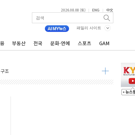
2026.08.08 (토)
ENG
中文
|
|
패밀리 사이트
금융
부동산
전국
문화·연예
스포츠
GAM
 물결
동
 구조
관측
 발효
8도 넘으면 중단
해소될 듯