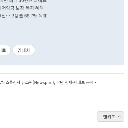
하면 최대 30만원 과태료
최저임금 보장·복지 혜택
추진…고용률 68.7% 목표
태료
임대차
뉴스통신사 뉴스핌(Newspim), 무단 전재-재배포 금지>
맨위로