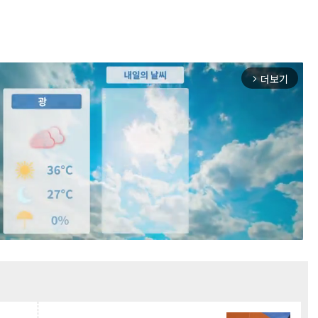
더보기
arrow_forward_ios
Mute