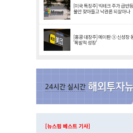
[미국 특징주] 빅테크 주가 급반등..
불안 잦아들고 낙관론 되살아나
[홍콩 대장주] 메이퇀 ③ 신성장
'폭발적 성장'
[뉴스핌 베스트 기사]