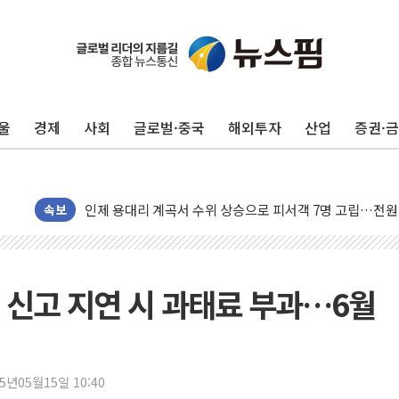
울
경제
사회
글로벌·중국
해외투자
산업
증권·
동해중부 전 해상 풍랑주의보…10일까지 최대 3.5m 높은
연일 폭염에 온열질환 사망 23명…정부, 비상대응기구 가
中 전방위 아파트 부양, 수도 베이징도 부동산 규제 철폐
인제 용대리 계곡서 수위 상승으로 피서객 7명 고립…전원
속보
동해시, 11~14일 '별똥별 멍' 운영…페르세우스 유성우 
강원 중·남부 동해안 시간당 50mm 이상 폭우…호우경보
청양 밭에서 일하던 90대 숨져…온열질환 여부 조사
 신고 지연 시 과태료 부과…6월
폭염에 車 운전면허 기능시험 오전 집중 편성…체감온도 3
李대통령, 'ISA·주가누르기 방지법' 전면 재검토 지시
'호우 특보' 경북 울진 시간당 20~30mm 강한 비...가뭄 
25년05월15일 10:40
주말 무더위·열대야 지속…내륙 곳곳 소나기