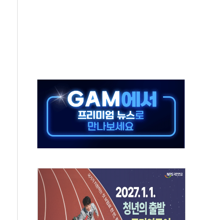
것"
지대' 우려
타진
청래 '격차 확대'
최고치
 요구
낮아지며 상승… STOXX 600 지수는 나흘 연속 최고치
세