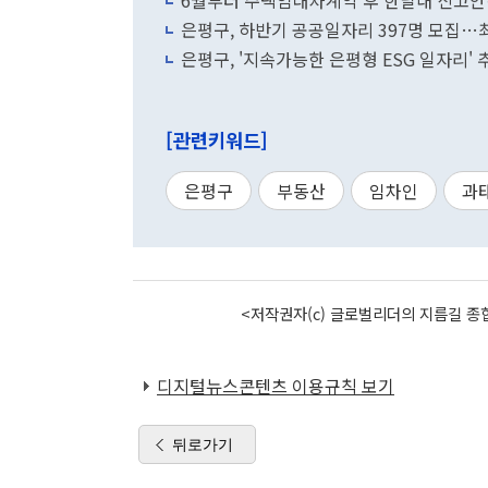
6월부터 주택임대차계약 후 한달내 신고안
은평구, 하반기 공공일자리 397명 모집…
은평구, '지속가능한 은평형 ESG 일자리' 
[관련키워드]
은평구
부동산
임차인
과
<저작권자(c) 글로벌리더의 지름길 종합
디지털뉴스콘텐츠 이용규칙 보기
뒤로가기