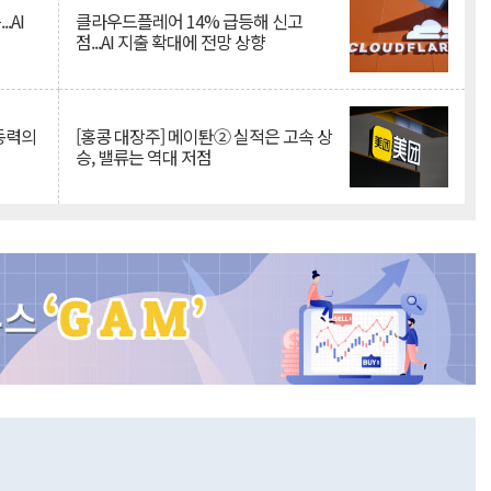
.AI
클라우드플레어 14% 급등해 신고
점...AI 지출 확대에 전망 상향
 동력의
[홍콩 대장주] 메이퇀② 실적은 고속 상
승, 밸류는 역대 저점