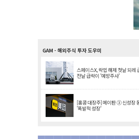
GAM
- 해외주식 투자 도우미
스페이스X, 락업 해제 첫날 되레 급
전날 급락이 '예방주사'
[홍콩 대장주] 메이퇀 ③ 신성장
'폭발적 성장'