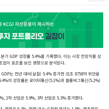
美·日 환율공조에 유럽
구리값 사상 최고치…
에어프레미아, 호치민 
티엠씨, 220억원 규
[특징주] 2차전지주
디티앤씨알오, 고려대
中企 졸업해도 세제혜택
[특징주] 엘앤에프, 
1분기 GDP 성장률 5.4%를 기록했다. 이는 시장 전망치를 상
[글로벌 마켓 리포트 
조업이 호조를 보인 영향으로 분석된다.
[인사] 기획예산처
DP는 전년 대비(실질) 5.4% 증가한 31조 8758억 위안을
5.4%의 성장률은 로이터통신(5.1%)과 블룸버그통신(5.2%)
%, 2차 산업은 5.9%, 3차 산업은 5.3% 증가했다.
. 광업은 6.2%, 전력·가스·수자원 분야는 1.9%, 제조업은