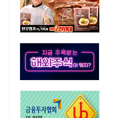
 '패싱'… 美, 유로화 팔아 엔화 부양 후 사후 통보만
'닥터 코퍼'가 말하는 경기 신호가 달라졌다
노선 재개...3년 2개월 만
모 美 전력 케이블 수주
 동반 강세…배터리3사 일제히 상승
 구로병원과 AI 정밀의료 협력
 3년 더...중기부, '피터팬 증후군' 완화 나선다
흑자 전환·LFP 공급 본격화에 15%대 급등
8월 7일]