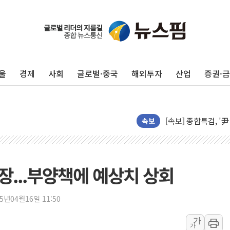
울
경제
사회
글로벌·중국
해외투자
산업
증권·
장동혁 "규제와 대출
AI에 승부 건 네이버
[속보] 종합특검, '
속보
日, 4~6월 105조원 
오렌지플래닛 창업재
경찰, '300억대 사
성장...부양책에 예상치 상회
[속보] '해병 순직 
경찰, '강북구 오피스
25년04월16일 11:50
전국 그늘막 4만개 육
가
"취약계층에 더 가혹
가