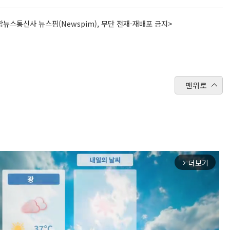
뉴스통신사 뉴스핌(Newspim), 무단 전재-재배포 금지>
맨위로
더보기
arrow_forward_ios