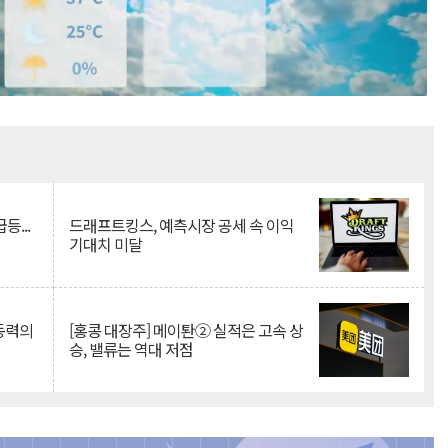
Mute
등...
드래프트킹스, 예측시장 공세 속 이익
기대치 미달
 동력의
[홍콩 대장주] 메이퇀② 실적은 고속 상
승, 밸류는 역대 저점