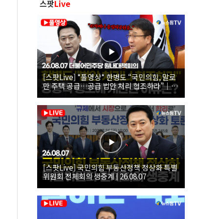
스팟
Live
[스팟Live] *풀영상* 한병도 “국민의힘, 말로
만 주택 공급…공급 법안 처리 협조하라”｜
26.08.07 더불어민주당 원내대책회의
[스팟Live] 국민의힘 부동산정책 정상화 특별
위원회 전체회의 생중계 | 26.08.07