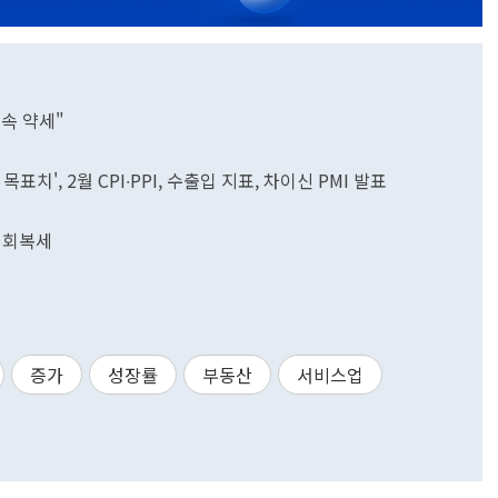
지속 약세"
표치', 2월 CPI∙PPI, 수출입 지표, 차이신 PMI 발표
딘 회복세
증가
성장률
부동산
서비스업