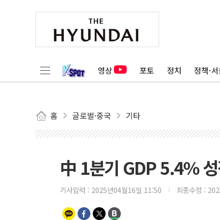
영상
포토
정치
정책·서
홈
글로벌·중국
기타
中 1분기 GDP 5.4% 
기사입력 :
2025년04월16일 11:50
최종수정 :
20