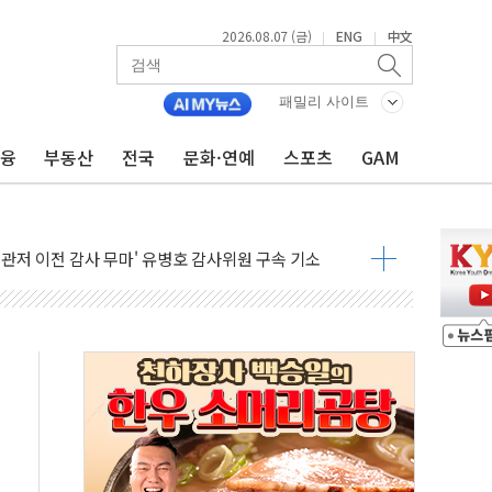
2026.08.07 (금)
ENG
中文
|
|
패밀리 사이트
금융
부동산
전국
문화·연예
스포츠
GAM
 풀고 재개발·재건축 촉진하는 것이 부동산 정상화"
…내년 AI 팩토리 매출 본격화
尹 관저 이전 감사 무마' 유병호 감사위원 구속 기소
환시 개입...4월 말 '56조원' 사상 최대
단, 스타트업 지원 프로그램 성료
기 혐의' 차가원 대표 구속 송치
책임' 임성근 전 사단장 항소심도 징역 3년 선고
텔 살인' 50대 남성 구속 송치
박 7년 새 7배 늘었다...폭염 대책비는 8.6배 증가
한 여름"…구윤철, 쪽방촌 폭염 대응상황 점검