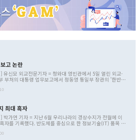
보고 논란
] 유신모 외교전문기자 = 청와대 영빈관에서 5일 열린 외교·
부 부처의 대통령 업무보고에서 정동영 통일부 장관의 '한반도
 구상'과 업무보고 발언이 논란을 빚고 있다. 이날 정 장관의
10
정부 내 조율을 거치지 않은 사안을 정책으로 추진하겠다고 공
는가 하면 사실 관계에 맞지 않은 설명도 있었다. 이재명 대통
로 신중을 기해 달라고 경고했고, 조현 외교부 장관은 '이상
지 최대 흑자
 근거한 비현실적 구상'이라는 비판을 내놨다. 그동안 정 장
책 관련 발언이 물의를 빚은 적은 여러 번 있지만 대통령과 유
] 박가연 기자 = 지난 6월 우리나라의 경상수지가 전월에 이
이 공개적으로 부정적 입장을 표명한 것은 이례적이다. 정 장
 흑자를 기록했다. 반도체를 중심으로 한 정보기술(IT) 품목 수
대북 접근법과 월권을 제어해야 한다는 목소리도 높아지고 있
간 상품수출이 처음으로 1000억달러를 넘어선 영향이다. [자
00
 따르
기자간담회를 하고 있다. [사진=통일부] 2026.07.23 ◆통일