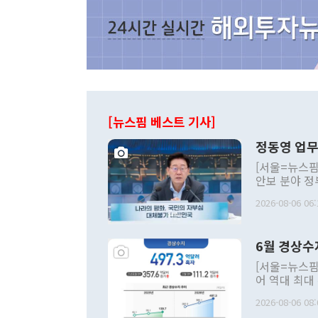
[뉴스핌 베스트 기사]
정동영 업무
[서울=뉴스핌
안보 분야 정
평화공존 발전
2026-08-06 06:
발언 중에는 
언한 것이 있
령은 공개적으
6월 경상수
주의적 희망에
관의 대북 정
[서울=뉴스핌
관 부처 장관
어 역대 최대
관의 무리한 
출 호조로 월
다. [정동영 통일부 장관이 지난달 23일 오후 서울 종로구 정부서울청사에
2026-08-06 08:
료=한국은행] 한국은행이 6일 발표한 '2026년 6월 국제수지(잠정)'에
서 취임 1주년 