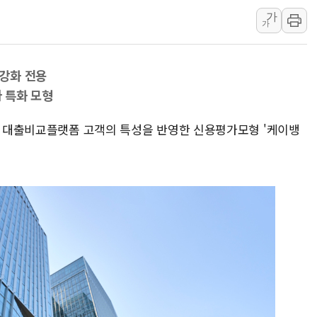
中 전방위 아파트 부양
가
인제 용대리 계곡서 수
가
동해시, 11~14일 '
강원 중·남부 동해안 
강화 전용
청양 밭에서 일하던 9
자 특화 모형
폭염에 車 운전면허 기
3일 대출비교플랫폼 고객의 특성을 반영한 신용평가모형 '케이뱅
李대통령, 'ISA·주가