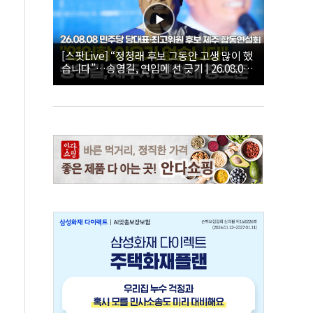
[스팟Live] “정청래 후보 그동안 고생 많이 했
습니다”…송영길, 연임에 선 긋기 | 26.08.08
더불어민주당 당대표·최고위원 후보 제주 합
동연설회