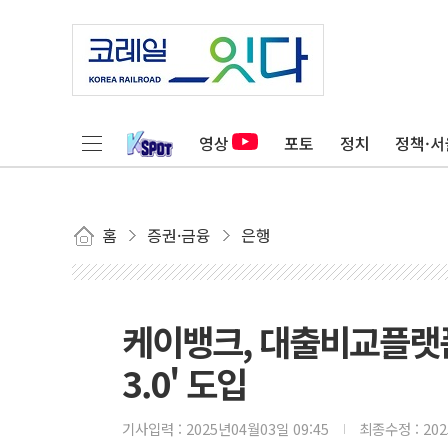
영상
포토
정치
정책·서
홈
증권·금융
은행
케이뱅크, 대출비교플랫폼
3.0' 도입
기사입력 :
2025년04월03일 09:45
최종수정 :
20