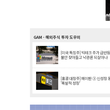
GAM
- 해외주식 투자 도우미
[미국 특징주] 빅테크 주가 급반등..
불안 잦아들고 낙관론 되살아나
[홍콩 대장주] 메이퇀 ③ 신성장
'폭발적 성장'