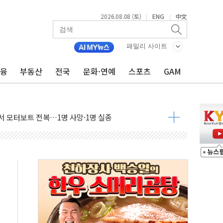
2026.08.08 (토)
ENG
中文
|
|
만지작…공습 한계·탄약 부족 현실화
 최대 50㎜ 폭우…강원 동해안 강한 비 어어져
패밀리 사이트
…60대 환경미화원 수거차에 치여 사망
금융
부동산
전국
문화·연예
스포츠
GAM
흉기 난동…60대 남성 2명 숨져
손해 보는 일 없게"…'결혼 페널티' 22개 과제 손본다
서 모터보트 전복…1명 사망·1명 실종
자 기림의 날 참석..."국제적 시민 연대로 목소리 내야"
질 중 실종 60대 나흘만에 숨진 채 발견
 흉기 살해 10대 아들 체포
 '뻔뻔' 받아친 정청래…제주 연설서 신경전 고조
재검토 지시…與 "적극 환영"·野 "졸속 국정"
주의보…10일까지 최대 3.5m 높은 물결
사망 23명…정부, 비상대응기구 가동