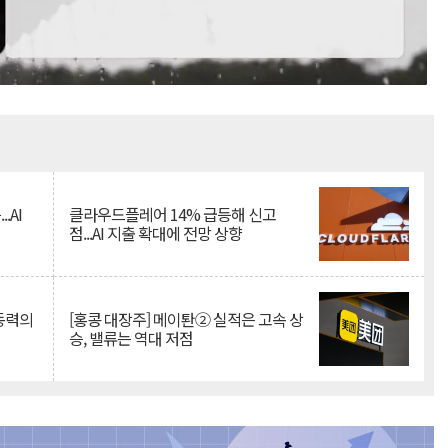
Mute
.AI
클라우드플레어 14% 급등해 신고
점...AI 지출 확대에 전망 상향
 동력의
[홍콩 대장주] 메이퇀② 실적은 고속 상
승, 밸류는 역대 저점