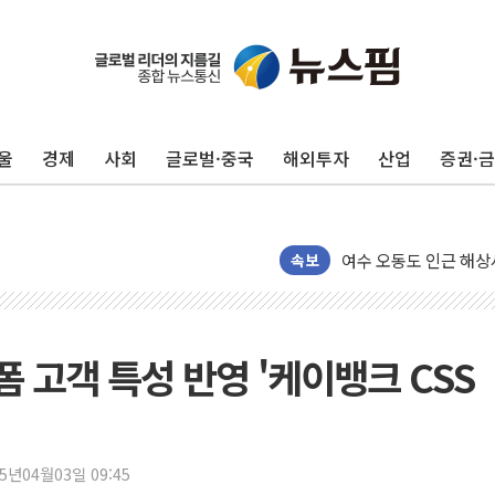
美, 이란전 출구전략 
강릉·동해·삼척 시간당
폐기물 수거하다 참변
울
경제
사회
글로벌·중국
해외투자
산업
증권·
서울 중랑구 주택가서 
李대통령 "결혼 때문에 
여수 오동도 인근 해상
속보
추미애, '위안부' 피해
인천 선재도 갯벌서 해루
인천서 말다툼 중 어머니
 고객 특성 반영 '케이뱅크 CSS
'화합' 꺼낸 김민석에
李대통령, ISA 개편 
동해중부 전 해상 풍랑
연일 폭염에 온열질환 
25년04월03일 09:45