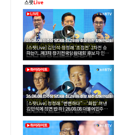
스팟
Live
[스팟Live] 김민석·정청래 ‘초접전’ 2차전 승
자는?...제3차 정기전국당원대회 후보자 인천
합동연설회 생중계 | 26.08.08
[스팟Live] 정청래 “뻔뻔하다”…‘화합’ 꺼낸
김민석에 정면 반격 | 26.08.08 더불어민주당
당대표·최고위원 후보 제주 합동연설회