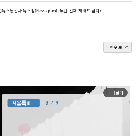
뉴스통신사 뉴스핌(Newspim), 무단 전재-재배포 금지>
맨위로
더보기
arrow_forward_ios