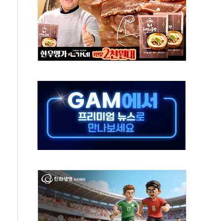
, 수도 베이징도 부동산 규제 철폐
위 상승으로 피서객 7명 고립…전원 구조
별똥별 멍' 운영…페르세우스 유성우 관측
시간당 50mm 이상 폭우…호우경보 발효
0대 숨져…온열질환 여부 조사
능시험 오전 집중 편성…체감온도 38도 넘으면 중단
누르기 방지법' 전면 재검토 지시