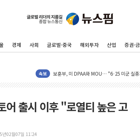
[AI MY 뉴스] 뉴욕 반도체주 프리뷰...美 고
뉴욕증시 프리뷰, 美 고용 쇼크에 금리 인상 
[종합] 美 7월 고용 2만3000명 감소 '쇼크'
울
경제
사회
글로벌·중국
해외투자
산업
증권·
[사진] 이슬람 수니파 3개국, 공동방위협정 
뉴욕증시 개장 전 특징주...아틀라시안·클
보훈부, 미 DPAA와 MOU… "6·25 미군 실
트럼프 "금리 내려야"…파월 때와 달리 워시엔
속보
특정 정치인 측근 포항시 정책특보 내정설...포
李 "해남 태양광, 대한민국 다음 100년 밑거
李 대통령, '6시간 마라톤 부동산 2차 회의'
토어 출시 이후 "로열티 높은 고
트럼프, 中 겨냥 폴리실리콘 관세 15% 부과
[사진] 빈살만과 에르도안의 만남
이란와이어 "이란 최고지도자 위독…곧 사망
25년02월07일 11:24
남동발전, 해남군에 국내 최대 규모 400MW 