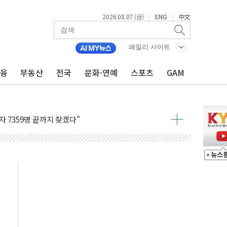
2026.08.07 (금)
ENG
中文
|
|
용 쇼크에 반도체주 '활짝'
우려 후퇴…나스닥 선물 1%대 상승
패밀리 사이트
…9월 금리 인상 기대 후퇴
금융
부동산
전국
문화·연예
스포츠
GAM
체결
라우드플레어·태양광주↑ VS 트레이드데스크·웬디스↓
종자 7359명 끝까지 찾겠다"
 톤 낮춰
항시 '시끌'
름…수도권 집중 완화 전환점"
 주재… "전폭적 공급 확대·속도전 총력"
…美 태양광주 급등
해도 놀랍지 않아"
태양광 착공…여의도 1.6배 규모