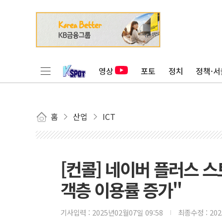
영상
포토
정치
정책·서
홈
산업
ICT
[컨콜] 네이버 플러스 스
객층 이용률 증가"
기사입력 :
2025년02월07일 09:58
최종수정 :
20