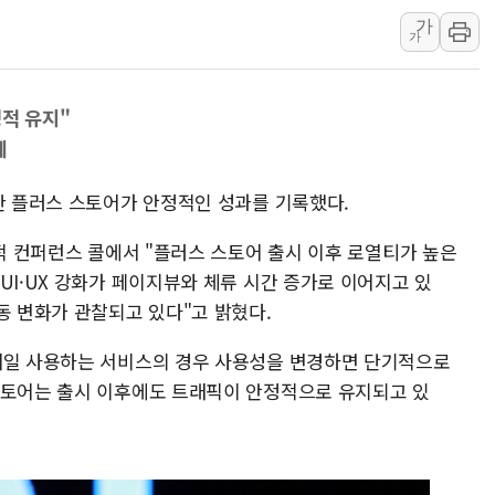
가
[인도증시] 중동 불안 속 유가 상승에 소폭 하락
가
황희 '폐버스 청년주택' SNS 글 역풍에 "정
폭염 누그러지고 가뭄 숙지나...경북동해안권 8
정적 유지"
사우디·튀르키예·파키스탄, '공동방위협정' 
세
신길동 신축도 3.3㎡당 7250만원…써밋 클라
용산공원·그린벨트로 또 충돌…반복되는 국토부
시한 플러스 스토어가 안정적인 성과를 기록했다.
실적 컨퍼런스 콜에서 "플러스 스토어 출시 이후 로열티가 높은
UI·UX 강화가 페이지뷰와 체류 시간 증가로 이어지고 있
동 변화가 관찰되고 있다"고 밝혔다.
매일 사용하는 서비스의 경우 사용성을 변경하면 단기적으로
스토어는 출시 이후에도 트래픽이 안정적으로 유지되고 있