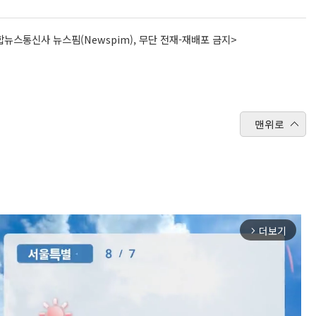
뉴스통신사 뉴스핌(Newspim), 무단 전재-재배포 금지>
맨위로
더보기
arrow_forward_ios