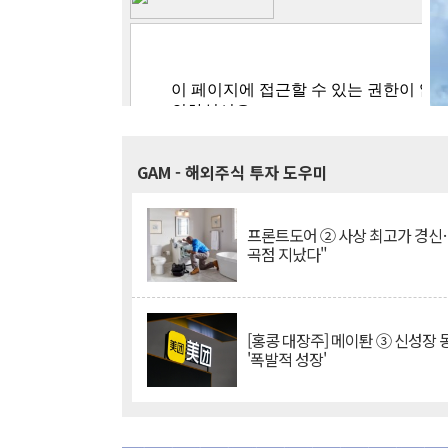
GAM
- 해외주식 투자 도우미
프론트도어 ② 사상 최고가 경신
곡점 지났다"
[홍콩 대장주] 메이퇀 ③ 신성장
'폭발적 성장'