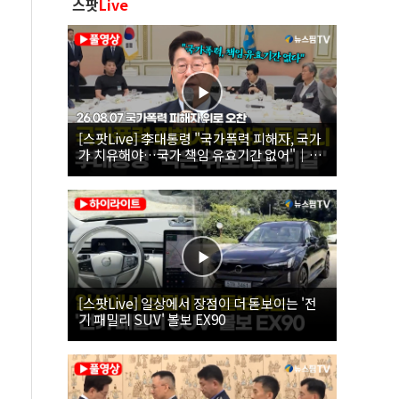
스팟
Live
[스팟Live] 李대통령 "국가폭력 피해자, 국가
가 치유해야…국가 책임 유효기간 없어"｜
26.08.07 국가폭력 피해자 위로 오찬
[스팟Live] 일상에서 장점이 더 돋보이는 '전
기 패밀리 SUV' 볼보 EX90