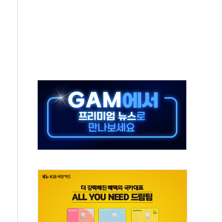
...금융주 낙폭 커
부정책 아냐" 해명
~9일 최대 100mm 호우
체결… 수니파 국가들의 새 안보 협력 구도
비온 59㎡ 18억원대
-서울시 '정책 엇박자'