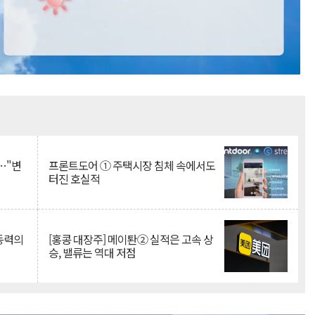
Mute
…"변
프론트도어 ① 주택시장 침체 속에서도
터진 호실적
 동력의
[홍콩 대장주] 메이퇀② 실적은 고속 상
승, 밸류는 역대 저점