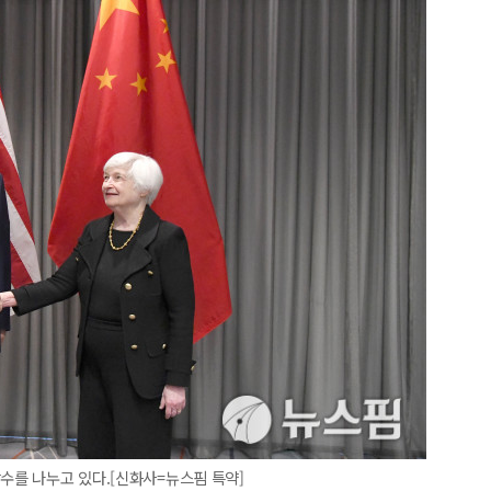
악수를 나누고 있다.[신화사=뉴스핌 특약]