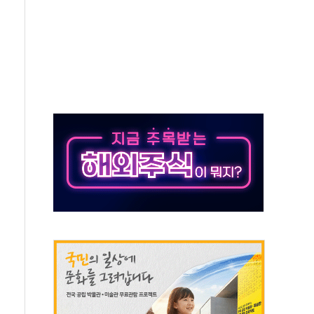
, 수도 베이징도 부동산 규제 철폐
위 상승으로 피서객 7명 고립…전원 구조
별똥별 멍' 운영…페르세우스 유성우 관측
시간당 50mm 이상 폭우…호우경보 발효
0대 숨져…온열질환 여부 조사
능시험 오전 집중 편성…체감온도 38도 넘으면 중단
누르기 방지법' 전면 재검토 지시