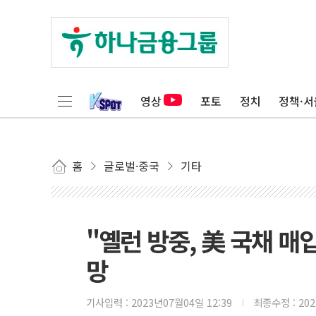
영상
포토
정치
정책·서
홈
글로벌·중국
기타
"옐런 방중, 美 국채 매
망
기사입력 :
2023년07월04일 12:39
최종수정 :
20