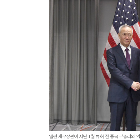
옐런 재무장관이 지난 1월 류허 전 중국 부총리와 