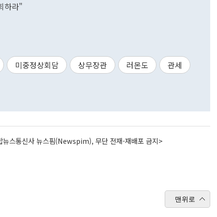
회하라"
미중정상회담
상무장관
러몬도
관세
뉴스통신사 뉴스핌(Newspim), 무단 전재-재배포 금지>
맨위로