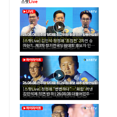
스팟
Live
[스팟Live] 김민석·정청래 ‘초접전’ 2차전 승
자는?...제3차 정기전국당원대회 후보자 인천
합동연설회 생중계 | 26.08.08
[스팟Live] 정청래 “뻔뻔하다”…‘화합’ 꺼낸
김민석에 정면 반격 | 26.08.08 더불어민주당
당대표·최고위원 후보 제주 합동연설회