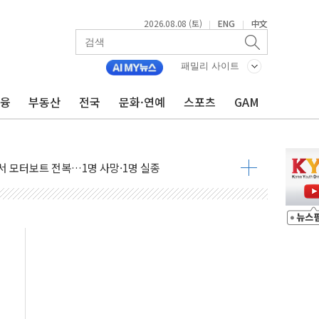
2026.08.08 (토)
ENG
中文
|
|
만지작…공습 한계·탄약 부족 현실화
패밀리 사이트
 최대 50㎜ 폭우…강원 동해안 강한 비 어어져
…60대 환경미화원 수거차에 치여 사망
금융
부동산
전국
문화·연예
스포츠
GAM
흉기 난동…60대 남성 2명 숨져
손해 보는 일 없게"…'결혼 페널티' 22개 과제 손본다
서 모터보트 전복…1명 사망·1명 실종
자 기림의 날 참석..."국제적 시민 연대로 목소리 내야"
질 중 실종 60대 나흘만에 숨진 채 발견
 흉기 살해 10대 아들 체포
 '뻔뻔' 받아친 정청래…제주 연설서 신경전 고조
재검토 지시…與 "적극 환영"·野 "졸속 국정"
주의보…10일까지 최대 3.5m 높은 물결
사망 23명…정부, 비상대응기구 가동