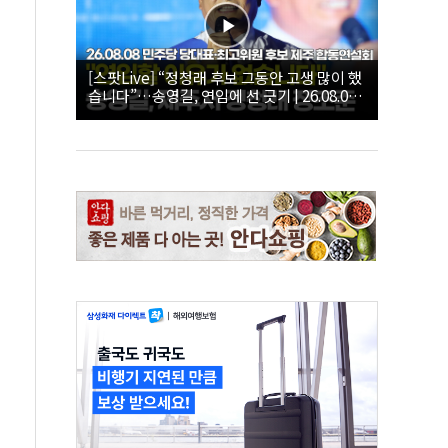
[스팟Live] “정청래 후보 그동안 고생 많이 했
습니다”…송영길, 연임에 선 긋기 | 26.08.08
더불어민주당 당대표·최고위원 후보 제주 합
동연설회