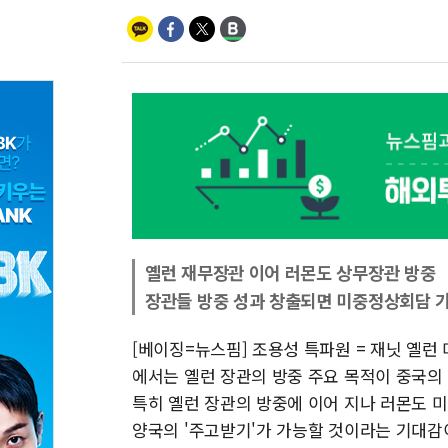
옐런 재무장관 이어 러몬도 상무장관 방중
장관들 방중 성과 창출되면 미중정상회담 
[베이징=뉴스핌] 조용성 특파원 = 재닛 옐런
에서는 옐런 장관의 방중 주요 목적이 중국의
특히 옐런 장관의 방중에 이어 지나 러몬도 
양국의 '주고받기'가 가능할 것이라는 기대감