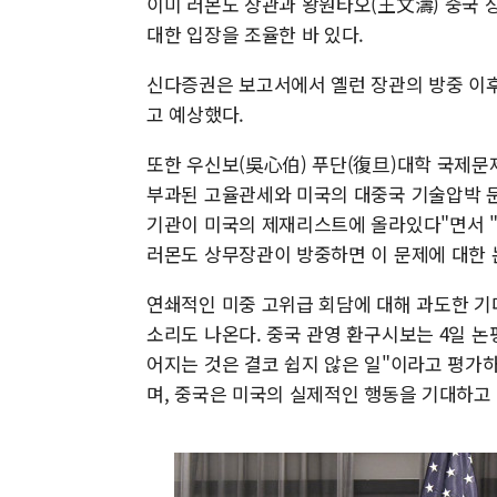
이미 러몬도 장관과 왕원타오(王文濤) 중국 
대한 입장을 조율한 바 있다.
신다증권은 보고서에서 옐런 장관의 방중 이
고 예상했다.
또한 우신보(吳心伯) 푸단(復旦)대학 국제문
부과된 고율관세와 미국의 대중국 기술압박 문제
기관이 미국의 제재리스트에 올라있다"면서 "
러몬도 상무장관이 방중하면 이 문제에 대한 
연쇄적인 미중 고위급 회담에 대해 과도한 기
소리도 나온다. 중국 관영 환구시보는 4일 
어지는 것은 결코 쉽지 않은 일"이라고 평가
며, 중국은 미국의 실제적인 행동을 기대하고