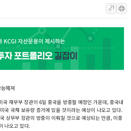
中 전방위 아파트 부양
가
가
인제 용대리 계곡서 수
동해시, 11~14일 '
강원 중·남부 동해안 
청양 밭에서 일하던 9
폭염에 車 운전면허 기
李대통령, 'ISA·주가
가능해져
 미국 재무부 장관이 6일 중국을 방중할 예정인 가운데, 중국내
 미국 국채 보유량 증가에 있을 것이라는 예상이 나오고 있다.
미국 상무부 장관의 방중이 이뤄질 것으로 예상되는 만큼, 미중
이 나오고 있다.