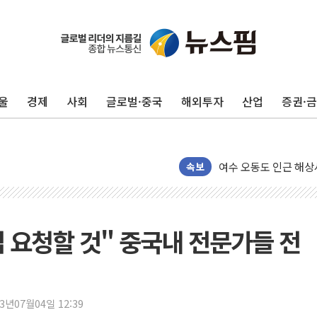
美, 이란전 출구전략 
강릉·동해·삼척 시간당
폐기물 수거하다 참변
울
경제
사회
글로벌·중국
해외투자
산업
증권·
서울 중랑구 주택가서 
李대통령 "결혼 때문에 
여수 오동도 인근 해상
속보
추미애, '위안부' 피해
인천 선재도 갯벌서 해루
인천서 말다툼 중 어머니
입 요청할 것" 중국내 전문가들 전
'화합' 꺼낸 김민석에
李대통령, ISA 개편 
동해중부 전 해상 풍랑
23년07월04일 12:39
연일 폭염에 온열질환 