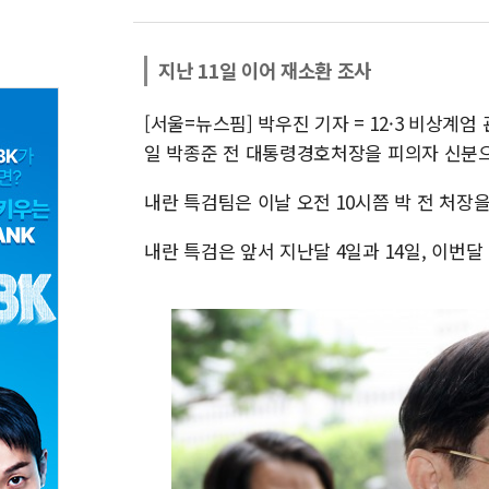
지난 11일 이어 재소환 조사
[서울=뉴스핌] 박우진 기자 = 12·3 비상계
일 박종준 전 대통령경호처장을 피의자 신분
내란 특검팀은 이날 오전 10시쯤 박 전 처장
내란 특검은 앞서 지난달 4일과 14일, 이번달