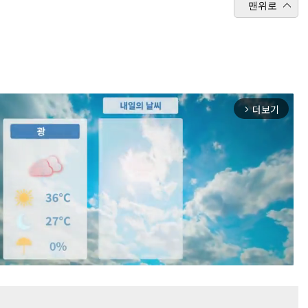
맨위로
더보기
arrow_forward_ios