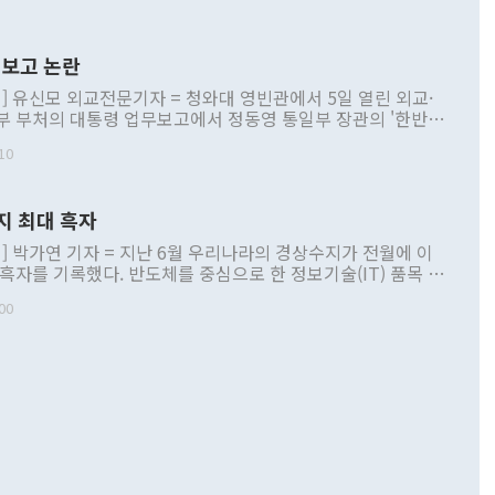
보고 논란
] 유신모 외교전문기자 = 청와대 영빈관에서 5일 열린 외교·
부 부처의 대통령 업무보고에서 정동영 통일부 장관의 '한반도
 구상'과 업무보고 발언이 논란을 빚고 있다. 이날 정 장관의
10
정부 내 조율을 거치지 않은 사안을 정책으로 추진하겠다고 공
는가 하면 사실 관계에 맞지 않은 설명도 있었다. 이재명 대통
로 신중을 기해 달라고 경고했고, 조현 외교부 장관은 '이상
지 최대 흑자
 근거한 비현실적 구상'이라는 비판을 내놨다. 그동안 정 장
책 관련 발언이 물의를 빚은 적은 여러 번 있지만 대통령과 유
] 박가연 기자 = 지난 6월 우리나라의 경상수지가 전월에 이
이 공개적으로 부정적 입장을 표명한 것은 이례적이다. 정 장
 흑자를 기록했다. 반도체를 중심으로 한 정보기술(IT) 품목 수
대북 접근법과 월권을 제어해야 한다는 목소리도 높아지고 있
간 상품수출이 처음으로 1000억달러를 넘어선 영향이다. [자
00
 따르
기자간담회를 하고 있다. [사진=통일부] 2026.07.23 ◆통일
 경상수지는 497억3000만달러 흑자로 집계됐다. 전월(386억
 넘어선 주장 정 장관은 이날 업무보고에서 '한반도 평화공존
)에 이어 두 달 연속 월간 기준 역대 최대 기록을 갈아치웠다.
 설명하면서 이재명 정부 2년차 핵심 과제로 상호 존중·평화
해 상반기 누적 경상수지 흑자는 1910억1000만달러를 기록
·핵 없는 한반도 등 3대 기본 방향을 제시했다. 정 장관은 "대
지 흑자를 견인한 것은 상품수지다. 6월 상품수지는 478억
언어는 멈춰야 한다"면서 주적 용어 대체를 주장했다. 지난 25
 흑자를 기록하며 전월에 이어 역대 최대를 다시 썼다. 국제수
D(완전하고 검증가능하며 되돌릴 수 없는 비핵화) 구도는 이미
수출은 1123억7000만달러로 전년 동월 대비 84.5% 증가하
했다. 또 "현 시점에서 흘러간 선(先)비핵화만 되뇌는 것은
 처음으로 1000억달러를 넘어섰다. 상품수입은 644억8000만
 데 힘이 되지 않는다"고 주장했다. 정 장관은 또 "정전 체제
6% 늘었다. 통관 기준으로는 반도체 수출이 전년 동월 대비