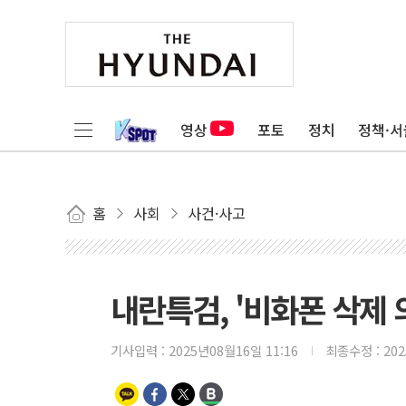
영상
포토
정치
정책·서
홈
사회
사건·사고
내란특검, '비화폰 삭제 
기사입력 :
2025년08월16일 11:16
최종수정 :
20