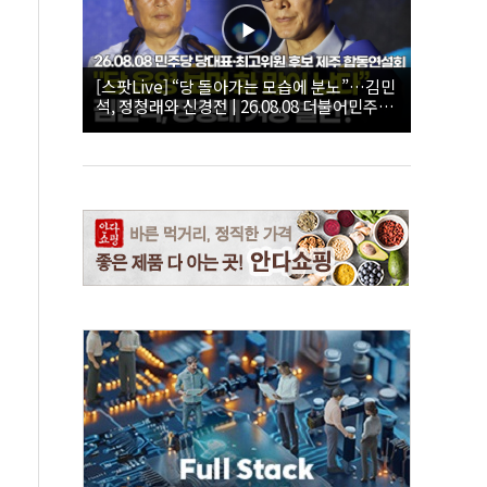
[스팟Live] “당 돌아가는 모습에 분노”…김민
석, 정청래와 신경전 | 26.08.08 더불어민주당
당대표·최고위원 후보 제주 합동연설회