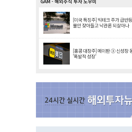
GAM
- 해외주식 투자 도우미
[미국 특징주] 빅테크 주가 급반등..
불안 잦아들고 낙관론 되살아나
[홍콩 대장주] 메이퇀 ③ 신성장
'폭발적 성장'