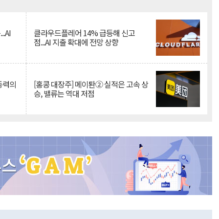
Mute
.AI
클라우드플레어 14% 급등해 신고
점...AI 지출 확대에 전망 상향
 동력의
[홍콩 대장주] 메이퇀② 실적은 고속 상
승, 밸류는 역대 저점