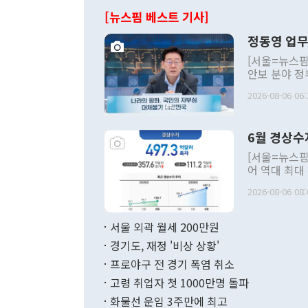
[뉴스핌 베스트 기사]
정동영 업무
[서울=뉴스핌
안보 분야 정
평화공존 발전
2026-08-06 06:
발언 중에는 
언한 것이 있
령은 공개적으
6월 경상수
주의적 희망에
관의 대북 정
[서울=뉴스핌
관 부처 장관
어 역대 최대
관의 무리한 
출 호조로 월
다. [정동영 통일부 장관이 지난달 23일 오후 서울 종로구 정부서울청사에
2026-08-06 08:
료=한국은행] 한국은행이 6일 발표한 '2026년 6월 국제수지(잠정)'에
서 취임 1주년 
면 지난 6월
부 장관 권한
1000만달러
서울 외곽 월세 200만원
발전 구상'을
이에 따라 올
적 갈등 해결
경기도, 재정 '비상 상황'
했다. 경상수
결과 혐오의 
9000만달러
프로야구 전 경기 폭염 취소
년간의 CVI
지 기준 상품
고령 취업자 첫 1000만명 돌파
무너졌다고도 
며 월간 기준
현실을 바꾸는
달러로 38.
화물선 운임 3주만에 최고