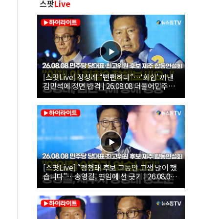
스팟
Live
[스팟Live] 정청래 “뻔뻔하다”…‘화합’ 꺼낸
김민석에 정면 반격 | 26.08.08 더불어민주당
당대표·최고위원 후보 제주 합동연설회
[스팟Live] “정청래 후보 그동안 고생 많이 했
습니다”…송영길, 연임에 선 긋기 | 26.08.08
더불어민주당 당대표·최고위원 후보 제주 합
동연설회