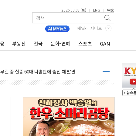
2026.08.08 (토)
ENG
中文
|
|
패밀리 사이트
금융
부동산
전국
문화·연예
스포츠
GAM
서 모터보트 전복…1명 사망·1명 실종
자 기림의 날 참석..."국제적 시민 연대로 목소리 내야"
루질 중 실종 60대 나흘만에 숨진 채 발견
니 흉기 살해 10대 아들 체포
 '뻔뻔' 받아친 정청래…제주 연설서 신경전 고조
재검토 지시…與 "적극 환영"·野 "졸속 국정"
주의보…10일까지 최대 3.5m 높은 물결
 사망 23명…정부, 비상대응기구 가동
, 수도 베이징도 부동산 규제 철폐
수위 상승으로 피서객 7명 고립…전원 구조
'별똥별 멍' 운영…페르세우스 유성우 관측