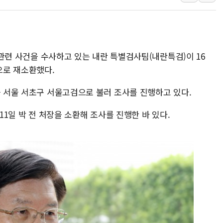
강원 중·남부 동해안
청양 밭에서 일하던 
폭염에 車 운전면허 
엄 관련 사건을 수사하고 있는 내란 특별검사팀(내란특검)이 16
李대통령, 'ISA·주
으로 재소환했다.
'호우 특보' 경북 울진
주말 무더위·열대야 
을 서울 서초구 서울고검으로 불러 조사를 진행하고 있다.
오세훈 "용산공원 주택
 11일 박 전 처장을 소환해 조사를 진행한 바 있다.
충북 주말 무더위 지속
10월 보완수사권 폐