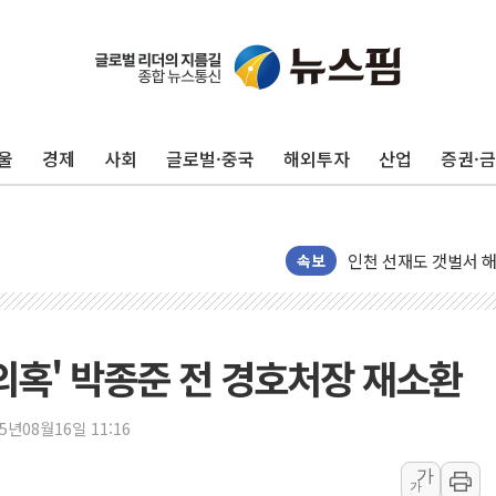
울
경제
사회
글로벌·중국
해외투자
산업
증권·
여수 오동도 인근 해상
추미애, '위안부' 피해
인천 선재도 갯벌서 해
인천서 말다툼 중 어머
속보
'화합' 꺼낸 김민석에
李대통령, ISA 개편 
동해중부 전 해상 풍랑
의혹' 박종준 전 경호처장 재소환
연일 폭염에 온열질환
中 전방위 아파트 부양
25년08월16일 11:16
인제 용대리 계곡서 
가
가
동해시, 11~14일 