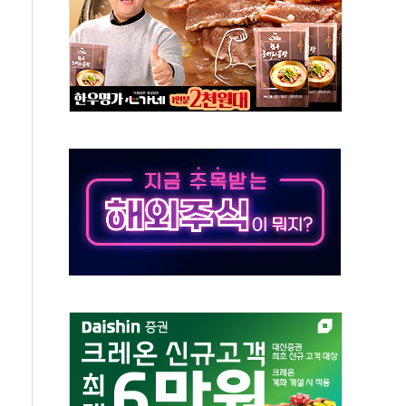
 시간당 50mm 이상 폭우…호우경보 발효
90대 숨져…온열질환 여부 조사
기능시험 오전 집중 편성…체감온도 38도 넘으면 중단
가누르기 방지법' 전면 재검토 지시
 시간당 20~30mm 강한 비...가뭄 해소될 듯
지속…내륙 곳곳 소나기
 검토, 민주당 스스로 원칙 뒤집는 것"
…청주·진천 35도, 곳곳 소나기
지·공소청 출범…피해자들 '범죄 사각지대' 우려