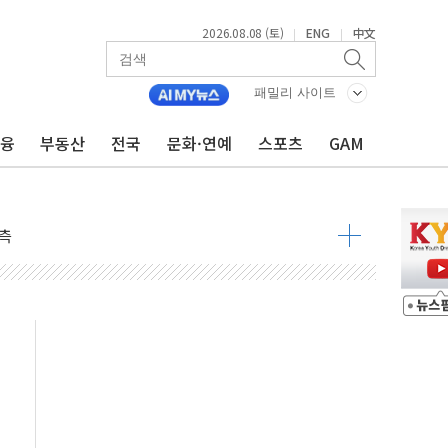
2026.08.08 (토)
ENG
中文
|
|
 물결
패밀리 사이트
동
금융
부동산
전국
문화·연예
스포츠
GAM
 구조
관측
 발효
8도 넘으면 중단
해소될 듯
것"