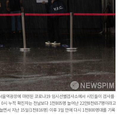
중구 서울역광장에 마련된 코로나19 임시선별검사소에서 시민들이 검사를
0시 누적 확진자는 전날보다 1천805명 늘어난 22만8천657명이라고
늘면서 지난 15일(1천816명) 이후 3일 만에 다시 1천800명대를 기록