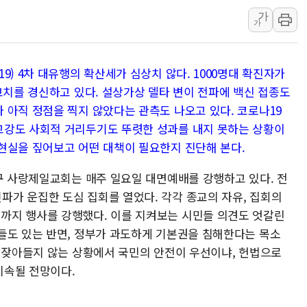
가
10월 보완수사권 폐지·공소청 출범…피해자들 '범죄 사각
가
민주당, 오늘 제주·인천 경선 발표...김민석 '재역전' vs 정
한상협, 업계 개인정보 보안 새판 짠다…'자율규제단체' 
9) 4차 대유행의 확산세가 심상치 않다. 1000명대 확진자가
뉴욕증시, 고용 쇼크에 금리 인상 우려 후퇴…S&P500 
고치를 경신하고 있다. 설상가상 델타 변이 전파에 백신 접종도
트럼프, 쿡 연준 이사 해임 재추진…"26일까지 의혹 소명"
 아직 정점을 찍지 않았다는 관측도 나오고 있다. 코로나19
유럽증시, 美 고용 예상 밖 부진에 연준 금리 인상 가능성 
고강도 사회적 거리두기도 뚜렷한 성과를 내지 못하는 상황이
미 연준 매파 기세 꺾이나…고용 감소에 9월 동결 전망 우
현실을 짚어보고 어떤 대책이 필요한지 진단해 본다.
북구 사랑제일교회는 매주 일요일 대면예배를 강행하고 있다. 전
가 운집한 도심 집회를 열었다. 각각 종교의 자유, 집회의
까지 행사를 강행했다. 이를 지켜보는 시민들 의견도 엇갈린
들도 있는 반면, 정부가 과도하게 기본권을 침해한다는 목소
럼 잦아들지 않는 상황에서 국민의 안전이 우선이냐, 헌법으로
지속될 전망이다.