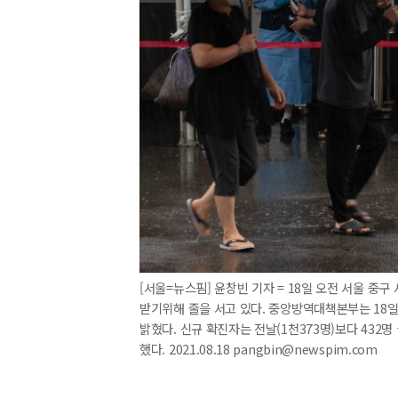
[서울=뉴스핌] 윤창빈 기자 = 18일 오전 서울 
받기위해 줄을 서고 있다. 중앙방역대책본부는 18일 
밝혔다. 신규 확진자는 전날(1천373명)보다 432명 
했다. 2021.08.18 pangbin@newspim.com