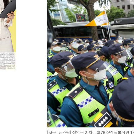
[서울=뉴스핌] 정일구 기자 = 제76주년 광복절인