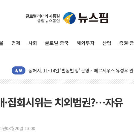
동해중부 전 해상 풍랑주의보…10일까지 최대 3.5m 높은
연일 폭염에 온열질환 사망 23명…정부, 비상대응기구 가
울
경제
사회
글로벌·중국
해외투자
산업
증권·
中 전방위 아파트 부양, 수도 베이징도 부동산 규제 철폐
인제 용대리 계곡서 수위 상승으로 피서객 7명 고립…전원
동해시, 11~14일 '별똥별 멍' 운영…페르세우스 유성우 
강원 중·남부 동해안 시간당 50mm 이상 폭우…호우경보
속보
청양 밭에서 일하던 90대 숨져…온열질환 여부 조사
폭염에 車 운전면허 기능시험 오전 집중 편성…체감온도 3
李대통령, 'ISA·주가누르기 방지법' 전면 재검토 지시
예배·집회시위는 치외법권?…자유
'호우 특보' 경북 울진 시간당 20~30mm 강한 비...가뭄 
주말 무더위·열대야 지속…내륙 곳곳 소나기
오세훈 "용산공원 주택 검토, 민주당 스스로 원칙 뒤집는 
21년08월20일 13:00
충북 주말 무더위 지속…청주·진천 35도, 곳곳 소나기