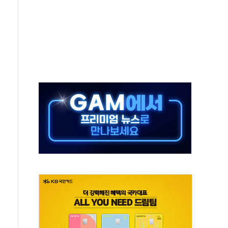
지대' 우려
청래 '격차 확대'
타진
최고치
 요구
낮아지며 상승… STOXX 600 지수는 나흘 연속 최고치
세