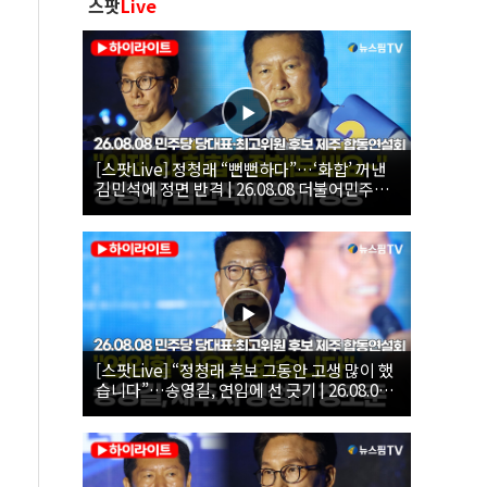
스팟
Live
[스팟Live] 정청래 “뻔뻔하다”…‘화합’ 꺼낸
김민석에 정면 반격 | 26.08.08 더불어민주당
당대표·최고위원 후보 제주 합동연설회
[스팟Live] “정청래 후보 그동안 고생 많이 했
습니다”…송영길, 연임에 선 긋기 | 26.08.08
더불어민주당 당대표·최고위원 후보 제주 합
동연설회