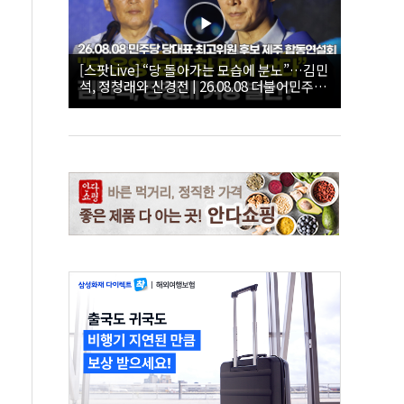
[스팟Live] “당 돌아가는 모습에 분노”…김민
석, 정청래와 신경전 | 26.08.08 더불어민주당
당대표·최고위원 후보 제주 합동연설회