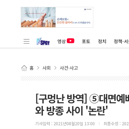
영상
포토
정치
정책·서
홈
사회
사건·사고
[구멍난 방역] ⑤대면
와 방종 사이 '논란'
기사입력 :
2021년08월20일 13:00
최종수정 :
20