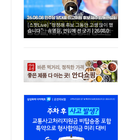
[스팟Live] “정청래 후보 그동안 고생 많이 했
습니다”…송영길, 연임에 선 긋기 | 26.08.08
더불어민주당 당대표·최고위원 후보 제주 합
동연설회