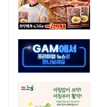
별똥별 멍' 운영…페르세우스 유성우 관측
시간당 50mm 이상 폭우…호우경보 발효
0대 숨져…온열질환 여부 조사
능시험 오전 집중 편성…체감온도 38도 넘으면 중단
누르기 방지법' 전면 재검토 지시
시간당 20~30mm 강한 비...가뭄 해소될 듯