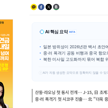
AI 핵심 요약
BETA
일본 방위성이 2026년판 백서 초안
중·러 폭격기 공동 비행과 중국 항모
북한 미사일 고도화까지 묶어 복합 
AI가 자동 생성한 요약으로 정확하지 않을 수 있
!
산둥·랴오닝 첫 동시 전개… J-15, 日 초계
중·러 폭격기 첫 시코쿠 진출… 北 "더욱 