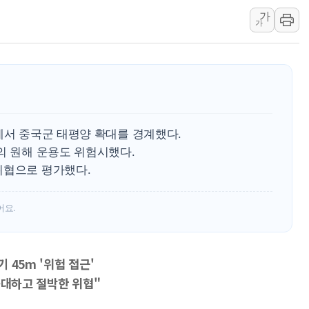
가
동해시, 11~14일 '
가
강원 중·남부 동해안 
청양 밭에서 일하던 9
폭염에 車 운전면허 기
李대통령, 'ISA·주가
'호우 특보' 경북 울진 
에서 중국군 태평양 확대를 경계했다.
의 원해 운용도 위험시했다.
위협으로 평가했다.
어요.
기 45m '위험 접근'
중대하고 절박한 위협"