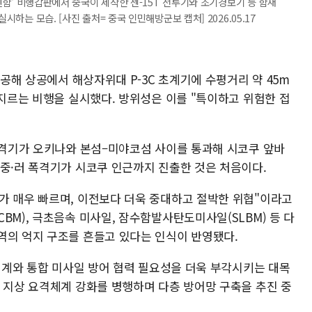
푸젠함' 비행갑판에서 중국이 제작한 젠-15T 전투기와 조기경보기 등 함재
시하는 모습. [사진 출처= 중국 인민해방군보 캡처] 2026.05.17
 공해 상공에서 해상자위대 P-3C 초계기에 수평거리 약 45m
로지르는 비행을 실시했다. 방위성은 이를 "특이하고 위험한 접
략폭격기가 오키나와 본섬–미야코섬 사이를 통과해 시코쿠 앞바
 중·러 폭격기가 시코쿠 인근까지 진출한 것은 처음이다.
가 매우 빠르며, 이전보다 더욱 중대하고 절박한 위협"이라고
BM), 극초음속 미사일, 잠수함발사탄도미사일(SLBM) 등 다
역의 억지 구조를 흔들고 있다는 인식이 반영됐다.
 체계와 통합 미사일 방어 협력 필요성을 더욱 부각시키는 대목
, 지상 요격체계 강화를 병행하며 다층 방어망 구축을 추진 중