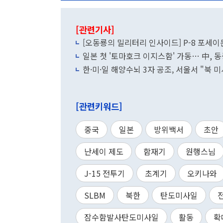
[관련기사]
[오동룡의 밀리터리 인사이드] P-8 포세이돈
일본 첫 '토마호크 이지스함' 가동… 中,
한·미·일 해양수뇌 3자 공조, 서울서 "북 
[관련키워드]
중국
일본
방위백서
초안
난세이 제도
함재기
원행스님
J-15 전투기
초계기
오키나와
SLBM
북한
탄도미사일
잠수함발사탄도미사일
활동
확