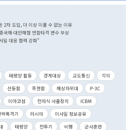
 2차 도입, 더 이상 미룰 수 없는 이유
 동중국해·대만해협 연합타격 변수 부상
미사일 대응 협력 강화"
태평양 활동
경계대상
교도통신
각의
산둥함
푸젠함
해상자위대
P-3C
미야코섬
전자식 사출장치
ICBM
전략폭격기
러시아
미사일 정보공유
대
태평양
전투기
비행
군사훈련