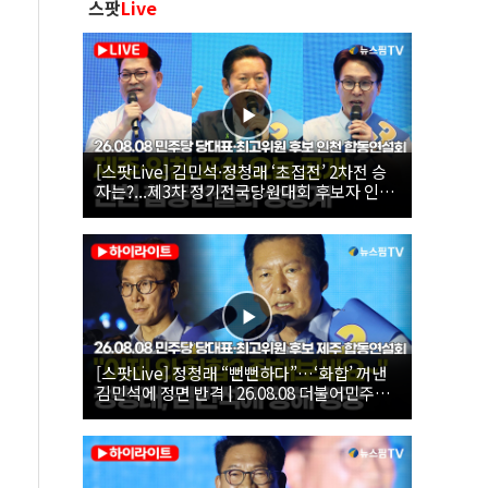
스팟
Live
[스팟Live] 김민석·정청래 ‘초접전’ 2차전 승
자는?...제3차 정기전국당원대회 후보자 인천
합동연설회 생중계 | 26.08.08
[스팟Live] 정청래 “뻔뻔하다”…‘화합’ 꺼낸
김민석에 정면 반격 | 26.08.08 더불어민주당
당대표·최고위원 후보 제주 합동연설회