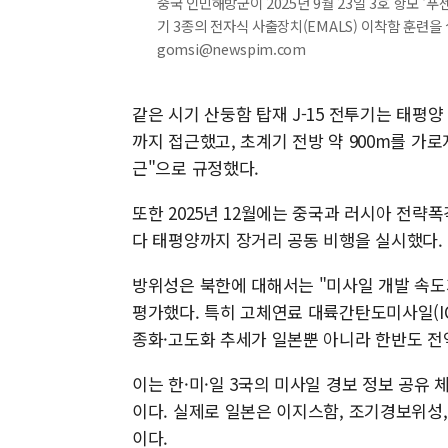
중국 인민해방군이 2025년 9월 23일 3호 항모 '
기 3종의 전자식 사출장치(EMALS) 이착함 훈련을 실
gomsi@newspim.com
같은 시기 산둥함 탑재 J-15 전투기는 태평양
까지 접근했고, 초계기 전방 약 900m를 가
근"으로 규정했다.
또한 2025년 12월에는 중국과 러시아 전
다 태평양까지 장거리 공동 비행을 실시했다.
방위성은 북한에 대해서는 "미사일 개발 속도
평가했다. 특히 고체연료 대륙간탄도미사일(IC
종화·고도화 추세가 일본뿐 아니라 한반도 전
이는 한·미·일 3국의 미사일 경보 정보 공유
이다. 실제로 일본은 이지스함, 조기경보위성
이다.