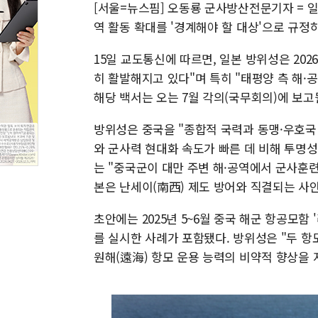
[서울=뉴스핌] 오동룡 군사방산전문기자 = 일
역 활동 확대를 '경계해야 할 대상'으로 규정
15일 교도통신에 따르면, 일본 방위성은 20
히 활발해지고 있다"며 특히 "태평양 측 해·
해당 백서는 오는 7월 각의(국무회의)에 보고
방위성은 중국을 "종합적 국력과 동맹·우호국
와 군사력 현대화 속도가 빠른 데 비해 투명
는 "중국군이 대만 주변 해·공역에서 군사훈
본은 난세이(南西) 제도 방어와 직결되는 사안
초안에는 2025년 5~6월 중국 해군 항공모함
를 실시한 사례가 포함됐다. 방위성은 "두 항
원해(遠海) 항모 운용 능력의 비약적 향상을 