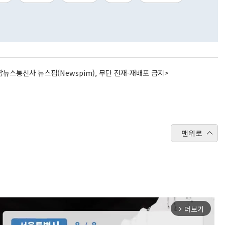
뉴스통신사 뉴스핌(Newspim), 무단 전재-재배포 금지>
맨위로
더보기
arrow_forward_ios