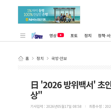
영상
포토
정치
정책·서
홈
정치
국방·안보
日 '2026 방위백서' 
상"
기사입력 :
2026년05월17일 08:58
최종수정 :
20