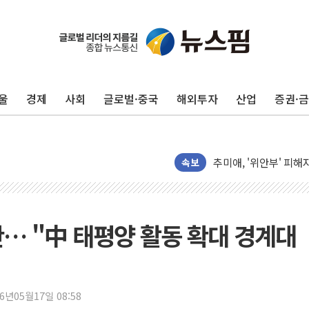
강릉·동해·삼척 시간당
폐기물 수거하다 참변
서울 중랑구 주택가서 
울
경제
사회
글로벌·중국
해외투자
산업
증권·
李대통령 "결혼 때문에 
여수 오동도 인근 해상
추미애, '위안부' 피해
인천 선재도 갯벌서 해루
속보
인천서 말다툼 중 어머니
'화합' 꺼낸 김민석에
李대통령, ISA 개편 
초안… "中 태평양 활동 확대 경계대
동해중부 전 해상 풍랑
연일 폭염에 온열질환 
中 전방위 아파트 부양
26년05월17일 08:58
인제 용대리 계곡서 수