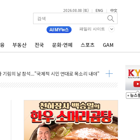
2026.08.08 (토)
ENG
中文
|
|
 최대 50㎜ 폭우…강원 동해안 강한 비 어어져
…60대 환경미화원 수거차에 치여 사망
패밀리 사이트
흉기 난동…60대 남성 2명 숨져
금융
부동산
전국
문화·연예
스포츠
GAM
손해 보는 일 없게"…'결혼 페널티' 22개 과제 손본다
서 모터보트 전복…1명 사망·1명 실종
자 기림의 날 참석..."국제적 시민 연대로 목소리 내야"
질 중 실종 60대 나흘만에 숨진 채 발견
 흉기 살해 10대 아들 체포
 '뻔뻔' 받아친 정청래…제주 연설서 신경전 고조
재검토 지시…與 "적극 환영"·野 "졸속 국정"
주의보…10일까지 최대 3.5m 높은 물결
사망 23명…정부, 비상대응기구 가동
, 수도 베이징도 부동산 규제 철폐
위 상승으로 피서객 7명 고립…전원 구조