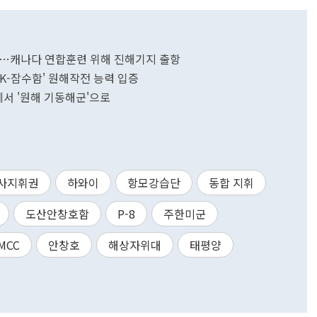
단…캐나다 연합훈련 위해 진해기지 출항
'K-잠수함' 원해작전 능력 입증
'에서 '원해 기동해군'으로
사지휘권
하와이
항모강습단
동합 지휘
도산안창호함
P-8
주한미군
MCC
안창호
해상자위대
태평양