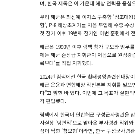
며, 한국 제독은 이 가운데 해상 전력을 중심
우리 해군은 최신예 이지스 구축함 '정조대왕함'(KDX
함', P-8 해상초계기를 처음 투입해 수중·수
첫 참가 이후 19번째 참가인 이번 훈련에서 
해군은 1990년 이후 림팩 참가 규모와 임무를
에는 해군 준장급 지휘관이 처음으로 원정강습
륙부대'를 직접 지휘했다.
2024년 림팩에선 한국 환태평양훈련전대장이
해군 운용과 연합해양 작전본부 지휘를 맡으면서
다"고 밝힌 바 있다. 이번에 그 목표가 실현
격 편입됐다.
림팩에서 한국이 연합해군 구성군사령관을 맡는
사실상 '당연직'으로 맡아온 부사령관 직위와
점이 찍힌 '참모형'이라면, 한국 구성군사령