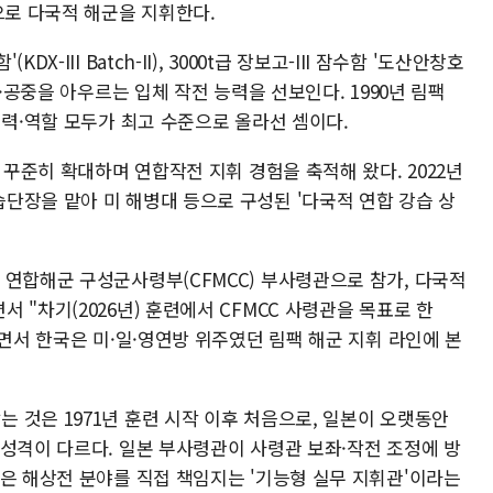
으로 다국적 해군을 지휘한다.
-III Batch-II), 3000t급 장보고-III 잠수함 '도산안창호
상·공중을 아우르는 입체 작전 능력을 선보인다. 1990년 림팩
전력·역할 모두가 최고 수준으로 올라선 셈이다.
 꾸준히 확대하며 연합작전 지휘 경험을 축적해 왔다. 2022년
단장을 맡아 미 해병대 등으로 구성된 '다국적 연합 강습 상
 연합해군 구성군사령부(CFMCC) 부사령관으로 참가, 다국적
 "차기(2026년) 훈련에서 CFMCC 사령관을 목표로 한
되면서 한국은 미·일·영연방 위주였던 림팩 해군 지휘 라인에 본
 것은 1971년 훈련 시작 이후 처음으로, 일본이 오랫동안
 성격이 다르다. 일본 부사령관이 사령관 보좌·작전 조정에 방
관은 해상전 분야를 직접 책임지는 '기능형 실무 지휘관'이라는