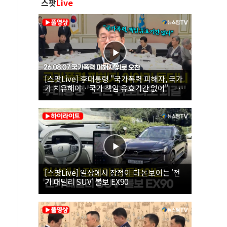
스팟
Live
[스팟Live] 李대통령 "국가폭력 피해자, 국가
가 치유해야…국가 책임 유효기간 없어"｜
26.08.07 국가폭력 피해자 위로 오찬
[스팟Live] 일상에서 장점이 더 돋보이는 '전
기 패밀리 SUV' 볼보 EX90