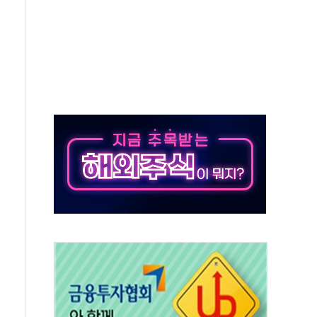
름…수도권 집중 완화 전환점"
 주재… "전폭적 공급 확대·속도전 총력"
…美 태양광주 급등
해도 놀랍지 않아"
태양광 착공…여의도 1.6배 규모
...금융주 낙폭 커
부정책 아냐" 해명
~9일 최대 100mm 호우
체결… 수니파 국가들의 새 안보 협력 구도