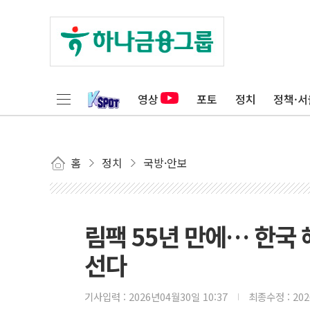
영상
포토
정치
정책·서
홈
정치
국방·안보
림팩 55년 만에… 한국 
선다
기사입력 :
2026년04월30일 10:37
최종수정 :
20