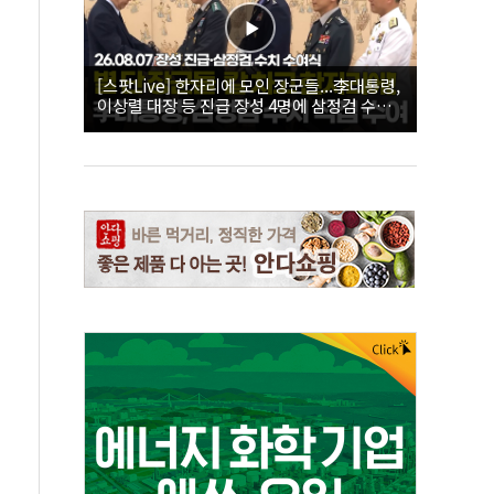
[스팟Live] 한자리에 모인 장군들...李대통령,
이상렬 대장 등 진급 장성 4명에 삼정검 수치
직접 수여｜26.08.07 장성 진급·삼정검 수치
수여식