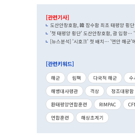
[관련기사]
도산안창호함, 韓 잠수함 최초 태평양 횡
'첫 태평양 횡단' 도산안창호함, 괌 입항… 
[뉴스분석] '시호크' 첫 배치… '연안 해군
[관련키워드]
해군
림팩
다국적 해군
수
해병대사령관
격상
정조대왕함
환태평양연합훈련
RIMPAC
CF
연합훈련
해상초계기