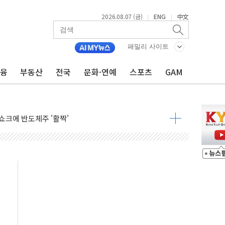
2026.08.07 (금)
ENG
中文
|
|
패밀리 사이트
금융
부동산
전국
문화·연예
스포츠
GAM
주일 이상 '올스톱'… 美 해상봉쇄 영향
개입했나" 촉각
용 쇼크에 반도체주 '활짝'
우려 후퇴…나스닥 선물 1%대 상승
…9월 금리 인상 기대 후퇴
체결
라우드플레어·태양광주↑ VS 트레이드데스크·웬디스↓
종자 7359명 끝까지 찾겠다"
 톤 낮춰
항시 '시끌'