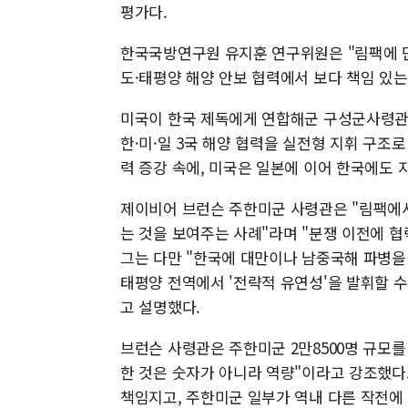
평가다.
한국국방연구원 유지훈 연구위원은 "림팩에 단
도·태평양 해양 안보 협력에서 보다 책임 있는
미국이 한국 제독에게 연합해군 구성군사령관을
한·미·일 3국 해양 협력을 실전형 지휘 구조
력 증강 속에, 미국은 일본에 이어 한국에도
제이비어 브런슨 주한미군 사령관은 "림팩에서
는 것을 보여주는 사례"라며 "분쟁 이전에 협
그는 다만 "한국에 대만이나 남중국해 파병을
태평양 전역에서 '전략적 유연성'을 발휘할 
고 설명했다.
브런슨 사령관은 주한미군 2만8500명 규모를 
한 것은 숫자가 아니라 역량"이라고 강조했다
책임지고, 주한미군 일부가 역내 다른 작전에