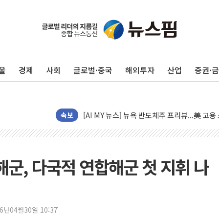
울
경제
사회
글로벌·중국
해외투자
산업
증권·
이란의 핵심 원유 수출항 '하르그섬', 최근 1
美 고용 쇼크에 엔화 장중 급등…시장은 "또 
[AI MY 뉴스] 뉴욕 반도체주 프리뷰...美 고
속보
뉴욕증시 프리뷰, 美 고용 쇼크에 금리 인상 
[종합] 美 7월 고용 2만3000명 감소 '쇼크'
[사진] 이슬람 수니파 3개국, 공동방위협정 
해군, 다국적 연합해군 첫 지휘 나
뉴욕증시 개장 전 특징주...아틀라시안·클
보훈부, 미 DPAA와 MOU… "6·25 미군 실
트럼프 "금리 내려야"…파월 때와 달리 워시엔
26년04월30일 10:37
특정 정치인 측근 포항시 정책특보 내정설...포