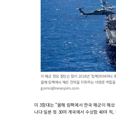
미 해군 항모 칼빈슨 함이 2018년 '림팩(RIMPA
올해 림팩에서 해상 전력을 지휘하는 사령관 역할을 맡는다
gomsi@newspim.com
미 3함대는 "올해 림팩에서 한국 해군이 해상
나다·일본 등 30여 개국에서 수상함 40여 척, 