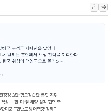
李 "해남 태양광, 대한민국 다음 100년 밑거
가
가
李 대통령, '6시간 마라톤 부동산 2차 회의'
트럼프, 中 겨냥 폴리실리콘 관세 15% 부과
[사진] 빈살만과 에르도안의 만남
이란와이어 "이란 최고지도자 위독…곧 사망
남동발전, 해남군에 국내 최대 규모 400MW 
합해군 구성군 사령관을 맡았다.
[인도증시] 중동 불안 속 유가 상승에 소폭 하락
이에서 열리는 훈련에서 해상 전력을 지휘한다.
황희 '폐버스 청년주택' SNS 글 역풍에 "정
로 한국 위상이 책임국으로 올라섰다.
폭염 누그러지고 가뭄 숙지나...경북동해안권 8
사우디·튀르키예·파키스탄, '공동방위협정' 
어요.
, 원정강습단·항모강습단 통합 지휘
 격상… 한·미·일 해양 삼각 협력 축
주한미군 "한반도 방어역량 강화"