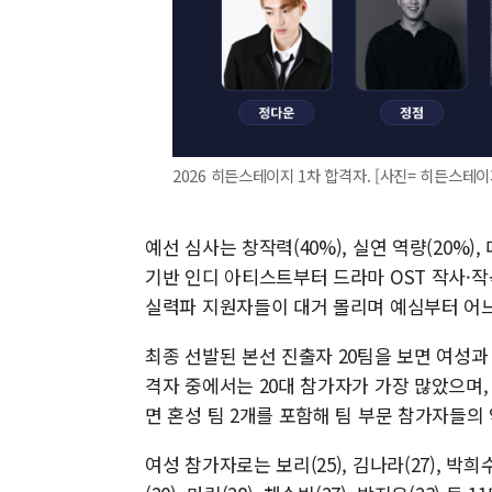
2026 히든스테이지 1차 합격자. [사진= 히든스테이
예선 심사는 창작력(40%), 실연 역량(20%),
기반 인디 아티스트부터 드라마 OST 작사·작
실력파 지원자들이 대거 몰리며 예심부터 어느
최종 선발된 본선 진출자 20팀을 보면 여성과
격자 중에서는 20대 참가자가 가장 많았으며,
면 혼성 팀 2개를 포함해 팀 부문 참가자들의
여성 참가자로는 보리(25), 김나라(27), 박희수(3