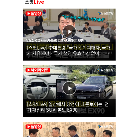
스팟
Live
[스팟Live] 李대통령 "국가폭력 피해자, 국가
가 치유해야…국가 책임 유효기간 없어"｜
26.08.07 국가폭력 피해자 위로 오찬
[스팟Live] 일상에서 장점이 더 돋보이는 '전
기 패밀리 SUV' 볼보 EX90