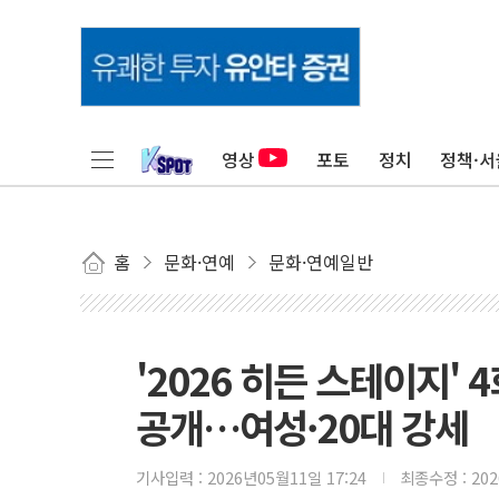
영상
포토
정치
정책·서
홈
문화·연예
문화·연예일반
'2026 히든 스테이지'
공개…여성·20대 강세
기사입력 :
2026년05월11일 17:24
최종수정 :
20