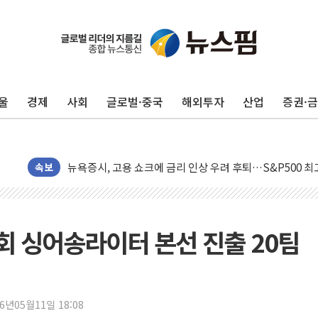
울
경제
사회
글로벌·중국
해외투자
산업
증권·
민주, 오늘 제주·인천 경선 결과 발표...'김민석 재역전 vs
한상협, 업계 개인정보 보안 새판 짠다…'자율규제단체' 
뉴욕증시, 고용 쇼크에 금리 인상 우려 후퇴…S&P500 
트럼프, 쿡 연준 이사 해임 재추진…"26일까지 의혹 소명"
속보
유럽증시, 美 고용 예상 밖 부진에 연준 금리 인상 가능성 
미 연준 매파 기세 꺾이나…고용 감소에 9월 동결 전망 우
[종합] 이슬람 수니파 3국, '공동방위협정' 체결… 이스라
 4회 싱어송라이터 본선 진출 20팀
트럼프, 백신·자폐증 행정명령 검토…"이르면 다음 주"
美 항소법원, 백악관 무도회장 공사 중단 명령…트럼프 제
이란 핵심 원유 수출항 '하르그섬', 최근 1주일 이상 '올스
26년05월11일 18:08
美 고용 쇼크에 엔화 장중 급등…시장은 "또 개입했나" 촉