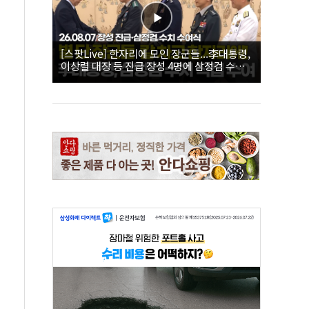
[스팟Live] 한자리에 모인 장군들...李대통령,
이상렬 대장 등 진급 장성 4명에 삼정검 수치
직접 수여｜26.08.07 장성 진급·삼정검 수치
수여식