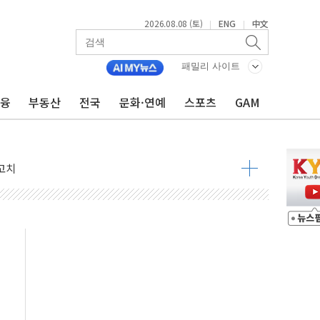
2026.08.08 (토)
ENG
中文
|
|
패밀리 사이트
금융
부동산
전국
문화·연예
스포츠
GAM
 정청래 격차 확대'
타진
최고치
 요구
낮아지며 상승… STOXX 600 지수는 나흘 연속 최고치
세
엘·이란 위협에 맞설 자체 억지력 강화
동
톱'… 美 해상봉쇄 영향
각