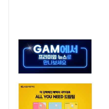
체주 '활짝'
스닥 선물 1%대 상승
상 기대 후퇴
·태양광주↑ VS 트레이드데스크·웬디스↓
 끝까지 찾겠다"
중 완화 전환점"