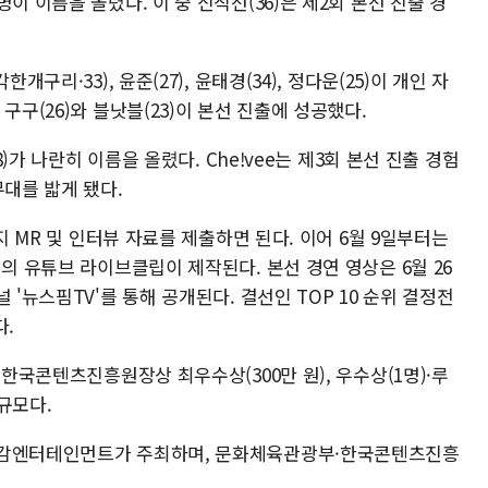
 등 11명이 이름을 올렸다. 이 중 신직선(36)은 제2회 본선 진출 경
구리·33), 윤준(27), 윤태경(34), 정다운(25)이 개인 자
구구(26)와 블낫블(23)이 본선 진출에 성공했다.
8)가 나란히 이름을 올렸다. Che!vee는 제3회 본선 진출 경험
무대를 밟게 됐다.
까지 MR 및 인터뷰 자료를 제출하면 된다. 이어 6월 9일부터는
팀의 유튜브 라이브클립이 제작된다. 본선 경연 영상은 6월 26
 '뉴스핌TV'를 통해 공개된다. 결선인 TOP 10 순위 결정전
다.
 한국콘텐츠진흥원장상 최우수상(300만 원), 우수상(1명)·루
 규모다.
 감엔터테인먼트가 주최하며, 문화체육관광부·한국콘텐츠진흥