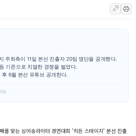
가
[AI MY 뉴스] 뉴욕 반도체주 프리뷰...美 고용 쇼크에 반도
가
뉴욕증시 프리뷰, 美 고용 쇼크에 금리 인상 우려 후퇴…나
[종합] 美 7월 고용 2만3000명 감소 '쇼크'…9월 금리 인
[사진] 이슬람 수니파 3개국, 공동방위협정 체결
뉴욕증시 개장 전 특징주...아틀라시안·클라우드플레어
보훈부, 미 DPAA와 MOU… "6·25 미군 실종자 7359명
주최측이 11일 본선 진출자 20팀 명단을 공개했다.
트럼프 "금리 내려야"…파월 때와 달리 워시엔 톤 낮춰
등 기준으로 치열한 경쟁을 벌였다.
특정 정치인 측근 포항시 정책특보 내정설...포항시 '시끌'
출 후 6월 본선 유튜브 공개한다.
李 "해남 태양광, 대한민국 다음 100년 밑거름…수도권 집
어요.
회째를 맞는 싱어송라이터 경연대회 '히든 스테이지' 본선 진출