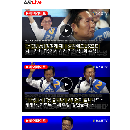
스팟
Live
[스팟Live] 정청래 대구 승리에도 1622표
차…강원·TK 경선 이긴 김민석 1위 수성 |
26.08.09 더불어민주당 당대표·최고위원 후
보 대구·경북 합동연설회
[스팟Live] “맞습니다! 교체해야 합니다!”…
정청래, 지도부 교체 주장 ‘정면돌파’ |
26.08.09 더불어민주당 당대표·최고위원 후
보 대구·경북 합동연설회