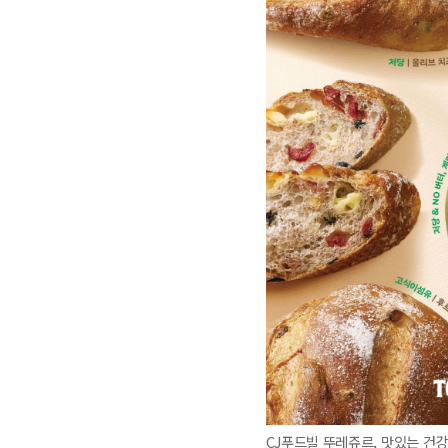
CJ푸드빌 뚜레쥬르, 맛있는 건강빵 