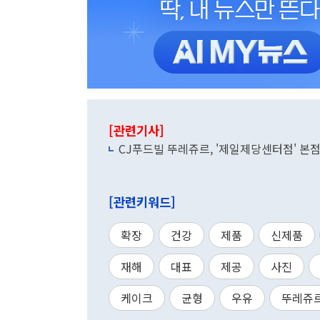
[관련기사]
CJ푸드빌 뚜레쥬르, '제일제당센터점' 본
[관련키워드]
확장
건강
제품
신제품
재해
대표
제공
사진
케이크
균형
우유
뚜레쥬