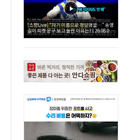
[스팟Live] “자기 이름으로 정당명을…” 송영
길이 피켓 문구 보고 놀란 이유는? | 26.08.09
더불어민주당 당대표·최고위원 후보 대구·경
북 합동연설회