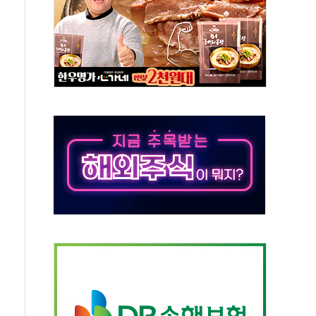
발표...김민석 50.30% 정청래 41.94% 송영길 7.76%
객 400명 맞이…"마음 잇는 시간 되길"
 지급 확정되나…재상고 앞두고 막판 셈법
'행복상자' 전달
극기 거꾸로' 논란…이틀만에 철거
 예술·체육요원 최대 33% 감축
 역대 최대폭 감소한 9.4%↓…유통업계 양극화 심화
 특사'로 콜롬비아 대통령 취임식 참석
시간당 30mm 강한 비...호우 피해 없어