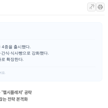
가
[속보] 민주, 강원 경선 결과 
가
정재헌 CEO, SKT 장기고
최태원, 노소영에 9440억
하나금융, 명동 소상공인에 
인천시 광복절 현수막 '태
병무청, 보충역 전면 손질…
품 4종을 출시했다.
홈플러스發 대형마트 판매,
·간식·식사빵으로 강화했다.
윤준병·이해민 의원, '정부
화로 확장한다.
'호우·산사태 주의보' 울진 
어요.
 '헬시플레저' 공략
잡는 전략 본격화