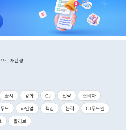
점으로 재탄생
출시
강화
CJ
전략
소비자
푸드
라인업
핵심
본격
CJ푸드빌
르
올리브