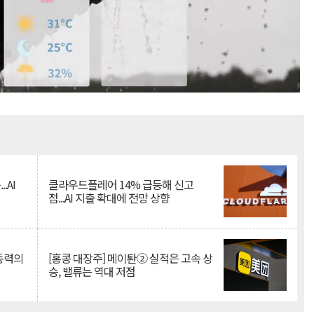
Mute
.AI
클라우드플레어 14% 급등해 신고
점...AI 지출 확대에 전망 상향
 동력의
[홍콩 대장주] 메이퇀② 실적은 고속 상
승, 밸류는 역대 저점