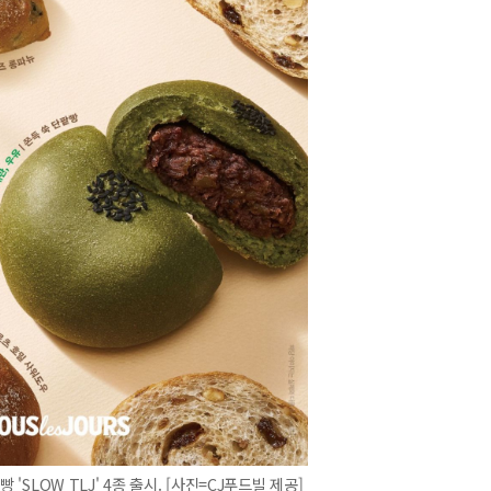
'SLOW TLJ' 4종 출시. [사진=CJ푸드빌 제공]