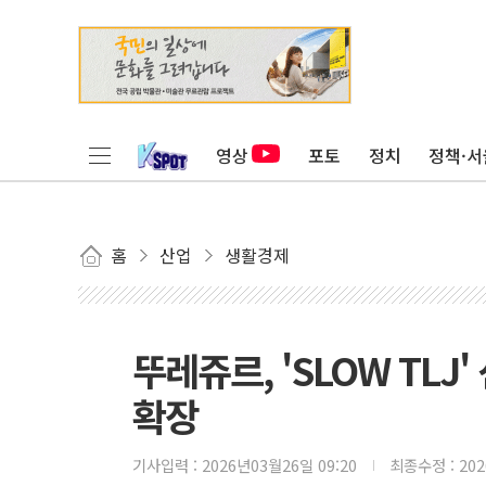
영상
포토
정치
정책·서
홈
산업
생활경제
뚜레쥬르, 'SLOW TL
확장
기사입력 :
2026년03월26일 09:20
최종수정 :
20