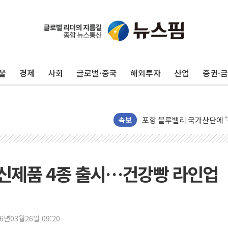
울
경제
사회
글로벌·중국
해외투자
산업
증권·
125mm 폭우 쏟아진 울진..
평택 진위면 공장서 탱크 내
포항 블루밸리 국가산단에 '
상주 낙동강 선착장 하류서 50
속보
[종합] 김민석, 정청래에 누적 1
민주당 경북도당위원장에 오중
인천서 말다툼 중 어머니 살
J' 신제품 4종 출시…건강빵 라인업
김민석, 강원·대구·경북 경선서
[속보] 민주, 강원·대구·경북 
[속보] 민주, 경북 경선 결과 
26년03월26일 09:20
[속보] 민주, 대구 경선 결과 