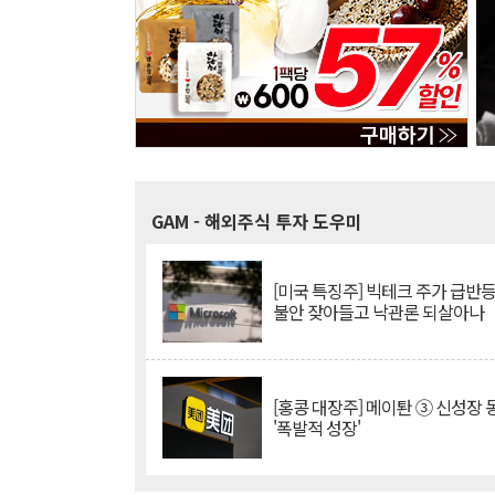
GAM
- 해외주식 투자 도우미
[미국 특징주] 빅테크 주가 급반등..
불안 잦아들고 낙관론 되살아나
[홍콩 대장주] 메이퇀 ③ 신성장
'폭발적 성장'