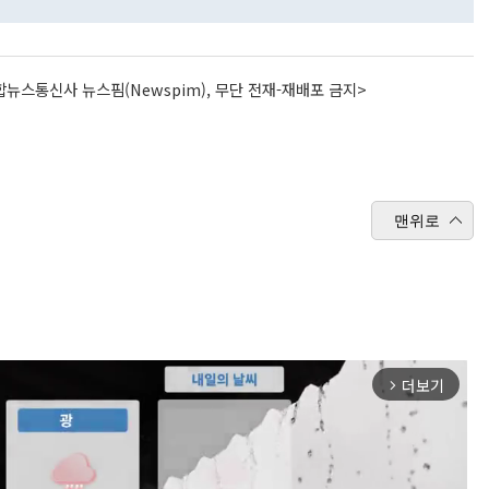
뉴스통신사 뉴스핌(Newspim), 무단 전재-재배포 금지>
맨위로
더보기
arrow_forward_ios