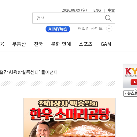
2026.08.09 (일)
ENG
中文
|
|
패밀리 사이트
금융
부동산
전국
문화·연예
스포츠
GAM
.'두천~하당'·'올미골교' 차량 통행 선제 제한
부 작업 중 근로자 1명 숨져
철강 AI융합실증센터' 들어선다
대 숨진 채 발견...경찰, 조사 중
.48%p 차 선두 유지...金 46.01% vs 鄭 44.53%
기 당선...합산득표율 68.63%
해 10대 구속…범행 후 반려견도 죽여
 정청래에 승리…金 48.54% vs 鄭 44.40%
경선 결과...김민석 48.54% 정청래 44.40%
발표...김민석 47.37% 정청래 45.71% 송영길 6.92%
발표...정청래 47.82% 김민석 46.35% 송영길 5.83%