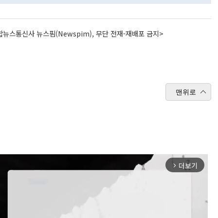
뉴스통신사 뉴스핌(Newspim), 무단 전재-재배포 금지>
맨위로
더보기
arrow_forward_ios