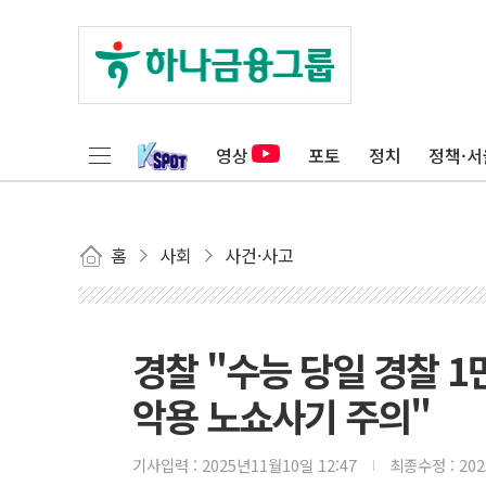
영상
포토
정치
정책·서
홈
사회
사건·사고
경찰 "수능 당일 경찰 1
악용 노쇼사기 주의"
기사입력 :
2025년11월10일 12:47
최종수정 :
20