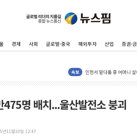
평택 진위면 공장서 질식사
포항 블루밸리 국가산단에 '
울
경제
사회
글로벌·중국
해외투자
산업
증권·
상주 낙동강 선착장 하류서 50
[종합] 김민석, 정청래에 누적 1
민주당 경북도당위원장에 오중
인천서 말다툼 중 어머니 살
속보
김민석, 강원·대구·경북 경선서
[속보] 민주, 강원·대구·경북 
[속보] 민주, 경북 경선 결과 
만475명 배치...울산발전소 붕괴
[속보] 민주, 대구 경선 결과 
[속보] 민주, 강원 경선 결과 
정재헌 CEO, SKT 장기고
25년11월10일 12:47
최태원, 노소영에 9440억