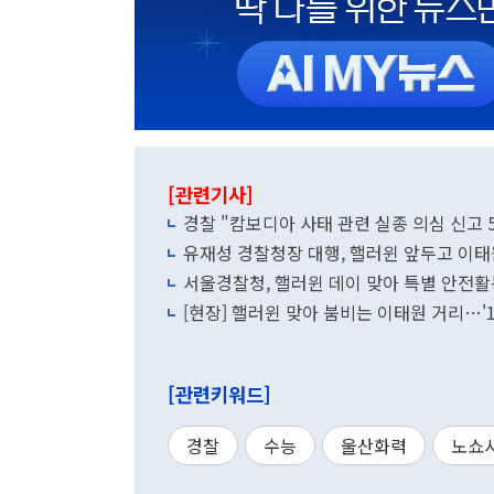
[관련기사]
경찰 "캄보디아 사태 관련 실종 의심 신고 54
유재성 경찰청장 대행, 핼러윈 앞두고 이태원
서울경찰청, 핼러윈 데이 맞아 특별 안전활
[현장] 핼러윈 맞아 붐비는 이태원 거리…'
[관련키워드]
경찰
수능
울산화력
노쇼