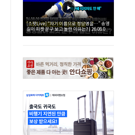
[스팟Live] “자기 이름으로 정당명을…” 송영
길이 피켓 문구 보고 놀란 이유는? | 26.08.09
더불어민주당 당대표·최고위원 후보 대구·경
북 합동연설회