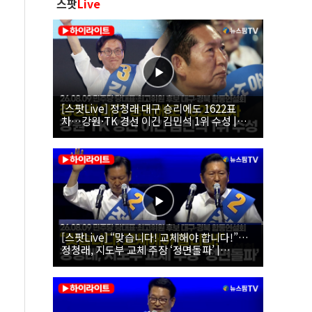
스팟
Live
[스팟Live] 정청래 대구 승리에도 1622표
차…강원·TK 경선 이긴 김민석 1위 수성 |
26.08.09 더불어민주당 당대표·최고위원 후
보 대구·경북 합동연설회
[스팟Live] “맞습니다! 교체해야 합니다!”…
정청래, 지도부 교체 주장 ‘정면돌파’ |
26.08.09 더불어민주당 당대표·최고위원 후
보 대구·경북 합동연설회