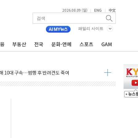
2026.08.09 (일)
ENG
中文
|
|
고 발생…작업자 1명 숨져
패밀리 사이트
철강 AI융합실증센터' 들어선다
금융
부동산
전국
문화·연예
스포츠
GAM
대 숨진 채 발견...경찰, 조사 중
.48%p 차 선두 유지...金 46.01% vs 鄭 44.53%
기 당선...합산득표율 68.63%
해 10대 구속…범행 후 반려견도 죽여
 정청래에 승리…金 48.54% vs 鄭 44.40%
경선 결과...김민석 48.54% 정청래 44.40%
발표...김민석 47.37% 정청래 45.71% 송영길 6.92%
발표...정청래 47.82% 김민석 46.35% 송영길 5.83%
발표...김민석 50.30% 정청래 41.94% 송영길 7.76%
객 400명 맞이…"마음 잇는 시간 되길"
 지급 확정되나…재상고 앞두고 막판 셈법