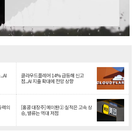
Mute
.AI
클라우드플레어 14% 급등해 신고
점...AI 지출 확대에 전망 상향
 동력의
[홍콩 대장주] 메이퇀② 실적은 고속 상
승, 밸류는 역대 저점