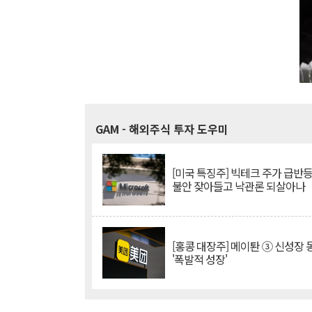
GAM
- 해외주식 투자 도우미
[미국 특징주] 빅테크 주가 급반등..
불안 잦아들고 낙관론 되살아나
[홍콩 대장주] 메이퇀 ③ 신성장
'폭발적 성장'