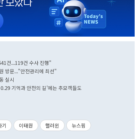
1건...119건 수사 진행"
 방문..."안전관리에 최선"
동 실시
10.29 기억과 안전의 길'에는 추모객들도
사기
이태원
핼러윈
뉴스핌