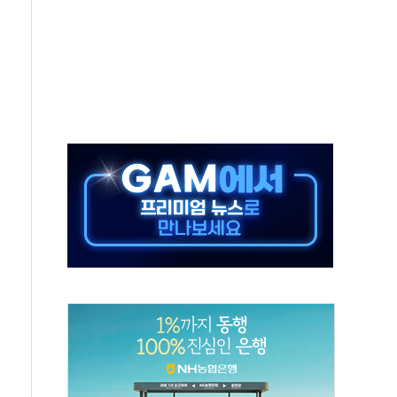
'행복상자' 전달
극기 거꾸로' 논란…이틀만에 철거
 예술·체육요원 최대 33% 감축
 역대 최대폭 감소한 9.4%↓…유통업계 양극화 심화
 특사'로 콜롬비아 대통령 취임식 참석
시간당 30mm 강한 비...호우 피해 없어
방…野 "청년 우롱 기괴" vs 與 "송구한 해프닝"