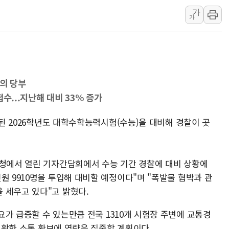
가
하나금융, 명동 소상공인에 
가
인천시 광복절 현수막 '태
병무청, 보충역 전면 손질…
홈플러스發 대형마트 판매,
윤준병·이해민 의원, '정부
주의 당부
'호우·산사태 주의보' 울진 
수...지난해 대비 33% 증가
여야, 황희 '버스 하우스' 공
정된 2026학년도 대학수학능력시험(수능)을 대비해 경찰이 곳
찰청에서 열린 기자간담회에서 수능 기간 경찰에 대비 상황에
원 9910명을 투입해 대비할 예정이다"며 "폭발물 협박과 관
 세우고 있다"고 밝혔다.
가 급증할 수 있는만큼 전국 1310개 시험장 주변에 교통경
 원활한 소통 확보에 역량을 집중할 계획이다.