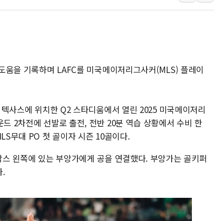
美 정보 당국 "푸틴, 몇 
인도, 바이오가스 생산에 3
서울시, 정비사업으로 주택 
신인류콘텐츠, 핀란드 AI 기
1도움을 기록하며 LAFC를 미국메이저리그사커(MLS) 플레이
"일부 존치" vs "전면 
[AI 카드뉴스] 기후변화가
국 텍사스에 위치한 Q2 스타디움에서 열린 2025 미국메이저리
드 2차전에 선발로 출전, 전반 20분 역습 상황에서 수비 한
LS무대 PO 첫 골이자 시즌 10골이다.
 박스 왼쪽에 있는 부앙가에게 공을 연결했다. 부앙가는 골키퍼
.