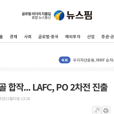
나경원 의원 "장기보유 1
李대통령, 규제합리화위 
한병도 "국민의힘, 말로만
울
경제
사회
글로벌·중국
해외투자
산업
증권·
금투협, ChatGPT로 투
박홍근 "국가재정시스템 
우리자산운용, MMF 순자
李대통령, 장성 진급 신고
속보
TBH글로벌, 상반기 매출 
AI 메모리 향한 뜨거운 관
건설 불황 속 내실 다진 
골 합작... LAFC, PO 2차전 진출
"내년 메모리 물량 동났다
현대지에프홀딩스, 자사주 
25년11월03일 13:16
관광객 3000만명 목표인
가
가
[뉴스핌 이 시각 PICK] 