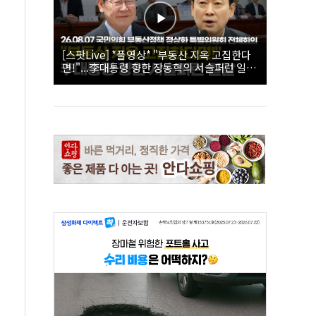
[스팟Live] *풀영상* "부동산 지옥 고집한다
면!"...李대통령 향한 장동혁의 서슬퍼런 일갈
| 26.08.07 국민의힘 부동산정책 정상화 특별
위원회 전체회의