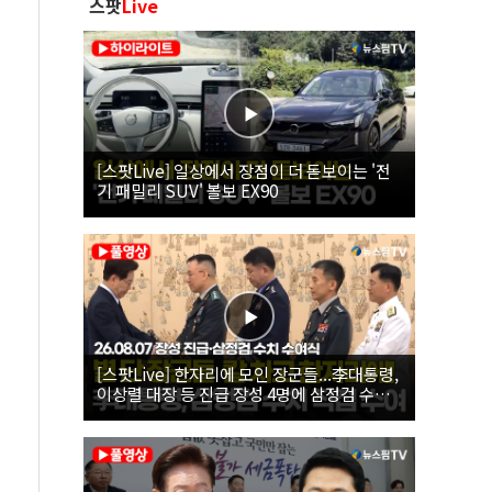
스팟
Live
[스팟Live] 일상에서 장점이 더 돋보이는 '전
기 패밀리 SUV' 볼보 EX90
[스팟Live] 한자리에 모인 장군들...李대통령,
이상렬 대장 등 진급 장성 4명에 삼정검 수치
직접 수여｜26.08.07 장성 진급·삼정검 수치
수여식