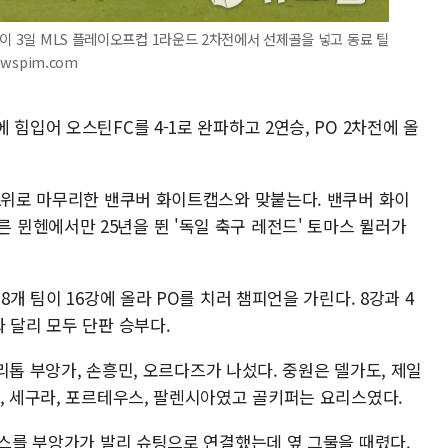
이 3일 MLS 플레이오프컵 1라운드 2차전에서 선제골을 넣고 동료 틸
ewspim.com
힘입어 오스틴FC를 4-1로 완파하고 2연승, PO 2차전에 올
 2위로 마무리한 밴쿠버 화이트캡스와 맞붙는다. 밴쿠버 화이
뮌헨에서만 25년을 뛴 '독일 축구 레전드' 토마스 뮐러가
8개 팀이 16강에 올라 PO를 치러 챔피언을 가린다. 8강과 4
 달리 모두 단판 승부다.
 쓰리톱 부앙가, 손흥민, 오르다즈가 나섰다. 중원은 델가도, 제일
, 세구라, 포르테우스, 팔렌시아였고 골키퍼는 요리스였다.
패스를 부앙가가 발리 슈팅으로 연결했는데 옆 그물을 때렸다.