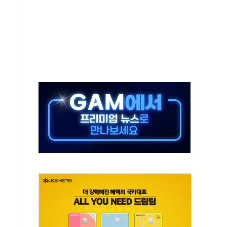
년 내 NATO 결속력 시험하려 한정적 침공 가능성"
.5조원 투입키로...'에너지 자립' 일환
36% 늘었다...공급부족 전 시장 규제 탓 커
업 Audission Oy와 운영 파트너십 체결
개발"…서리풀2구역 갈등, 협의 테이블에
 바꾼 대한민국 여름