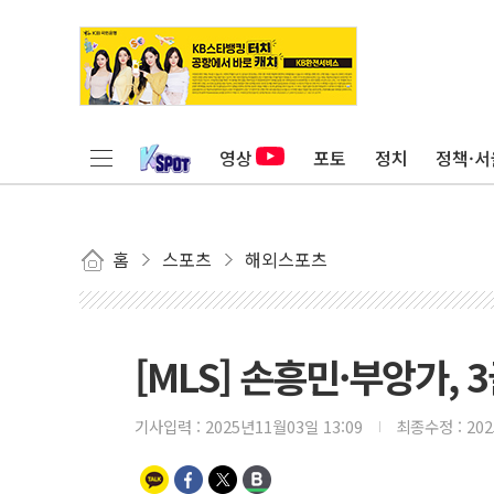
영상
포토
정치
정책·서
홈
스포츠
해외스포츠
[MLS] 손흥민·부앙가, 3
기사입력 :
2025년11월03일 13:09
최종수정 :
20