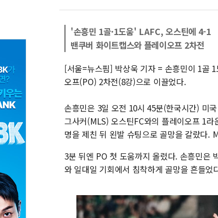
'손흥민 1골·1도움' LAFC, 오스틴에 4-1
밴쿠버 화이트캡스와 플레이오프 2차전
[서울=뉴스핌] 박상욱 기자 = 손흥민이 1골 
오프(PO) 2차전(8강)으로 이끌었다.
손흥민은 3일 오전 10시 45분(한국시간) 미
그사커(MLS) 오스틴FC와의 플레이오프 1라운
명을 제친 뒤 왼발 슈팅으로 골망을 갈랐다. M
3분 뒤엔 PO 첫 도움까지 올렸다. 손흥민은
와 일대일 기회에서 침착하게 골망을 흔들었다