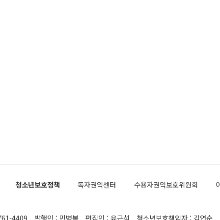
청소년보호정책
독자권익센터
수용자권익보호위원회
761-4409
발행인 : 민병복
편집인 : 유근석
청소년보호책임자 : 김연순