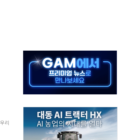
분만에 진화...외국인 노동자 숨져
즌2
축 피해 최소화 '총력 대응'
유입에도 박스권…美 암호화폐 법안 처리 여부도 변수
 '62일째'..."대부분 여기서 상주"
환자 2665명·사망 23명
목에 코스피 '휘청'
탄도미사일 발사
·건물 1동 전소
마우리