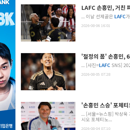
LAFC 손흥민, 거
... 이날 선제골은
LAFC
가
2026-08-06 16:01
'절정의 폼' 손흥민,
... [사진=
LAFC
2026-08-05 07:28
'손흥민 스승' 포체티
... [서울=뉴스핌] 박상욱
시오 포체티노...
2026-08-04 07:10