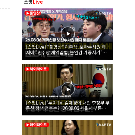
스팟
Live
[스팟Live] *풀영상* 이준석, 보완수사권 폐
지에 "민주당 개악입법, 불안감 가중시켜"｜
26.08.06 개혁신당 보완수사권 폐지 토론회
[스팟Live] '투미TV' 김제경이 내린 李정부 부
동산 정책 점수는? | 26.08.06 서울시 부동산
대토론회