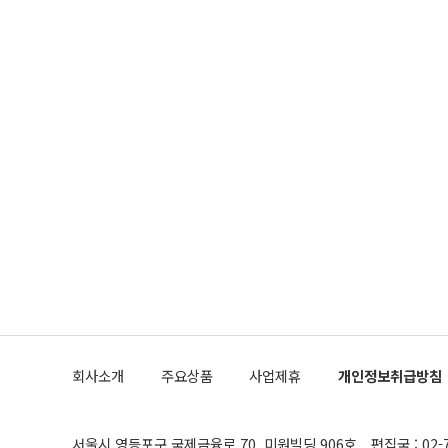
회사소개
주요상품
사업제휴
개인정보취급방침
서울시 영등포구 국제금융로 70, 미원빌딩 906호
편집국 : 02-