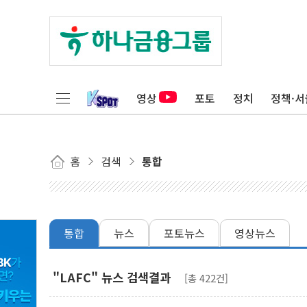
영상
포토
정치
정책·서
홈
검색
통합
통합
뉴스
포토뉴스
영상뉴스
"LAFC" 뉴스 검색결과
[총 422건]