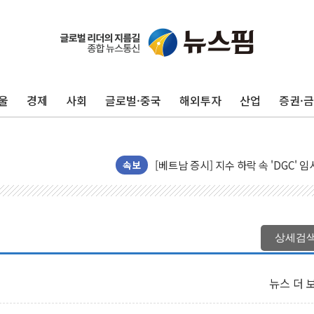
울
경제
사회
글로벌·중국
해외투자
산업
증권·
[인도증시] 중동 긴장 완화에 실적 호
러, 1인칭시점 드론으로 우크라 민간
[베트남 증시] 지수 하락 속 'DGC
속보
'월가의 황제' 다이먼 "금융시장 레
양주 섬유염색공장서 화재 1명 중상…
김정관 산업부 장관 "주 52시간 손봐
해군 1함대 창설 80주년…지역과 함께
상세검
[3보] 북, 원산서 동해로 단거리 탄도
우크라 드론 전술, 중남미 콜롬비아에
뉴스 더 
동해해경, 독도 해상서 부유물 감긴 
주한미군 "오산기지 누출, 백린 아닌 