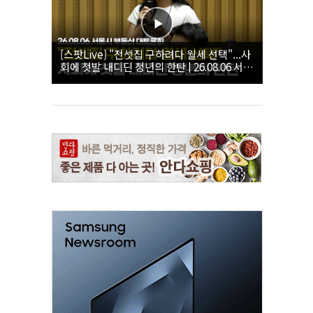
[스팟Live] "전셋집 구하려다 월세 선택"...사
회에 첫발 내디딘 청년의 한탄 | 26.08.06 서울
시 부동산 대토론회