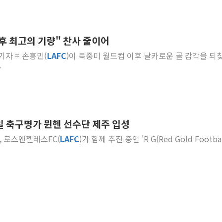
단후 최고의 기량" 찬사 줄이어
 기자 = 손흥민(
LAFC
)이 북중미 월드컵 이후 날카로운 골 감각을 되
.
일 축구명가 뮌헨 선수단 제주 입성
헨, 로스앤젤레스FC(
LAFC
)가 함께 추진 중인 'R G(Red Gold Football