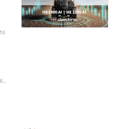
찾으
...