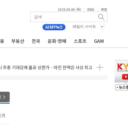
2026.08.06 (목)
ENG
中文
|
|
패밀리 사이트
금융
부동산
전국
문화·연예
스포츠
GAM
조까지, 상승...호실적 보고 기업 상승세 뚜렷
인 '사파리' 공격… 시민들 공포감 극대화 전략
' 임시 주총 기대감에 홀로 상한가…마진 잔액은 사상 최고
버리지 위험수위…숨은 차입이 더 큰 변수"
대응 1단계 진압 중
야, 경쟁상대 中과 비교해야"
하는 '선봉'의 대민 봉사
색
미사일 1발 발사… 올해 10번째·42일 만 도발
 새 안보 위기… 반군·마약카르텔이 습득해 전투 활용
보기
어선 구조
무해한 표면 부식 물질"