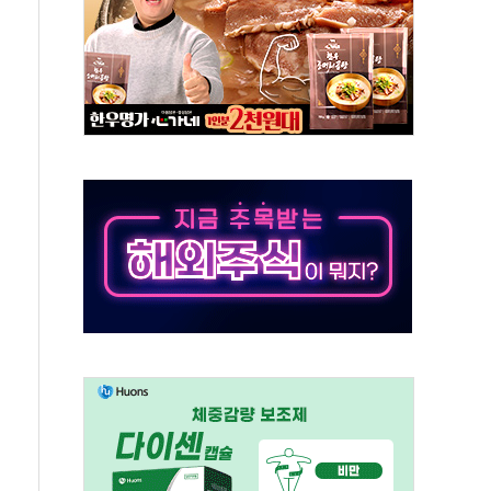
분만에 진화...외국인 노동자 숨져
즌2
축 피해 최소화 '총력 대응'
유입에도 박스권…美 암호화폐 법안 처리 여부도 변수
 '62일째'..."대부분 여기서 상주"