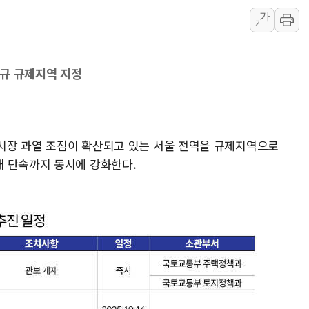
가
구미 폐염산처리업체서 불 2시간30여
가
해군과 함께하는 '불금전파, 송정' 시
강원도 폭염특보 11일째…온열질환·가
신규 규제지역 지정
[코인 시황] 비트코인, ETF 자금 
[르포] 39도 폭염 속 잠실 개표소 시위
 시장 과열 조짐이 확산되고 있는 서울 전역을 규제지역으로
 단속까지 동시에 강화한다.