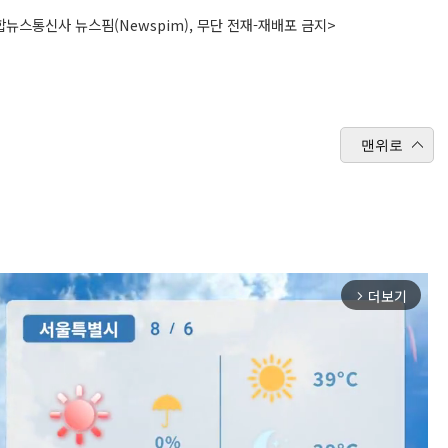
뉴스통신사 뉴스핌(Newspim), 무단 전재-재배포 금지>
맨위로
더보기
arrow_forward_ios