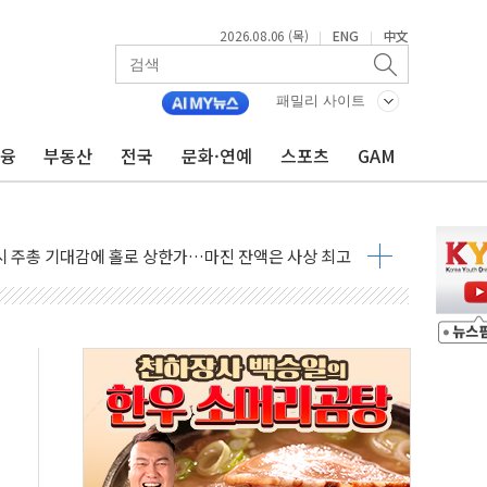
 반대…상법·자본시장법 개정 논의"
2026.08.06 (목)
ENG
中文
|
|
 차익실현 속 혼조세...웨스턴디지털·샌디스크↓
에 긴급 안보 점검회의
패밀리 사이트
호르무즈 재개방 기대에 강세
금융
부동산
전국
문화·연예
스포츠
GAM
조까지, 상승...호실적 보고 기업 상승세 뚜렷
인 '사파리' 공격… 시민들 공포감 극대화 전략
' 임시 주총 기대감에 홀로 상한가…마진 잔액은 사상 최고
버리지 위험수위…숨은 차입이 더 큰 변수"
대응 1단계 진압 중
야, 경쟁상대 中과 비교해야"
하는 '선봉'의 대민 봉사
미사일 1발 발사… 올해 10번째·42일 만 도발
 새 안보 위기… 반군·마약카르텔이 습득해 전투 활용
어선 구조
무해한 표면 부식 물질"