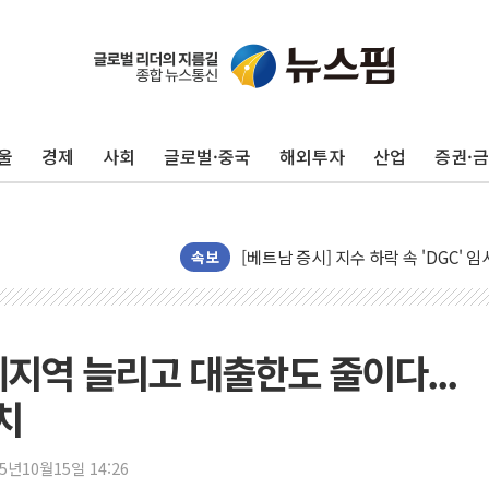
김정관 장관 "영업이익 N% 성과급
뉴욕증시 프리뷰, 미 주가선물 AI주
청와대, 북한 단거리 탄도미사일 발사
금값 7주 만에 최고…美 고용 둔화·
울
경제
사회
글로벌·중국
해외투자
산업
증권·
[인도증시] 중동 긴장 완화에 실적 호
러, 1인칭시점 드론으로 우크라 민간
[베트남 증시] 지수 하락 속 'DGC
'월가의 황제' 다이먼 "금융시장 레
속보
양주 섬유염색공장서 화재 1명 중상…
김정관 산업부 장관 "주 52시간 손봐
해군 1함대 창설 80주년…지역과 함께
규제지역 늘리고 대출한도 줄이다...
[3보] 북, 원산서 동해로 단거리 탄도
치
우크라 드론 전술, 중남미 콜롬비아에
동해해경, 독도 해상서 부유물 감긴 
25년10월15일 14:26
주한미군 "오산기지 누출, 백린 아닌 