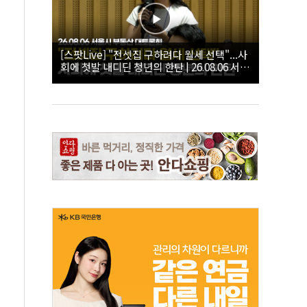
[스팟Live] "전셋집 구하려다 월세 선택"...사
회에 첫발 내디딘 청년의 한탄 | 26.08.06 서울
시 부동산 대토론회