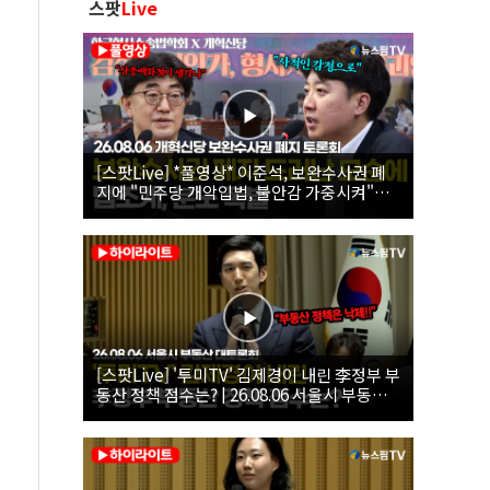
스팟
Live
[스팟Live] *풀영상* 이준석, 보완수사권 폐
지에 "민주당 개악입법, 불안감 가중시켜"｜
26.08.06 개혁신당 보완수사권 폐지 토론회
[스팟Live] '투미TV' 김제경이 내린 李정부 부
동산 정책 점수는? | 26.08.06 서울시 부동산
대토론회