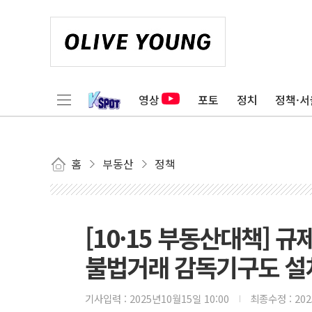
영상
포토
정치
정책·서
홈
부동산
정책
[10·15 부동산대책] 
불법거래 감독기구도 설
기사입력 :
2025년10월15일 10:00
최종수정 :
20