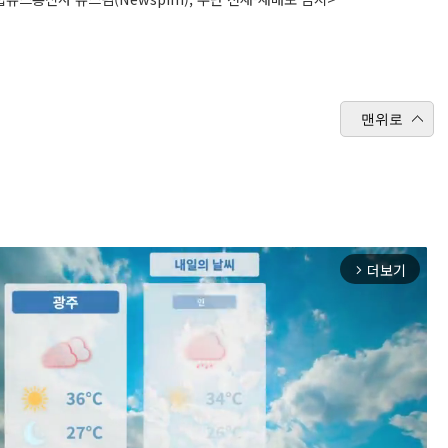
맨위로
더보기
arrow_forward_ios