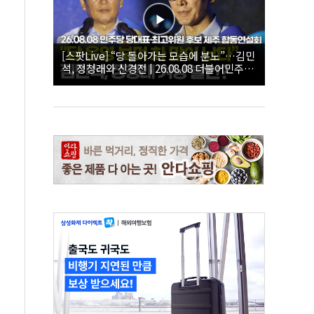
[스팟Live] “당 돌아가는 모습에 분노”…김민
석, 정청래와 신경전 | 26.08.08 더불어민주당
당대표·최고위원 후보 제주 합동연설회