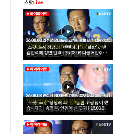
스팟
Live
[스팟Live] 정청래 “뻔뻔하다”…‘화합’ 꺼낸
김민석에 정면 반격 | 26.08.08 더불어민주당
당대표·최고위원 후보 제주 합동연설회
[스팟Live] “정청래 후보 그동안 고생 많이 했
습니다”…송영길, 연임에 선 긋기 | 26.08.08
더불어민주당 당대표·최고위원 후보 제주 합
동연설회