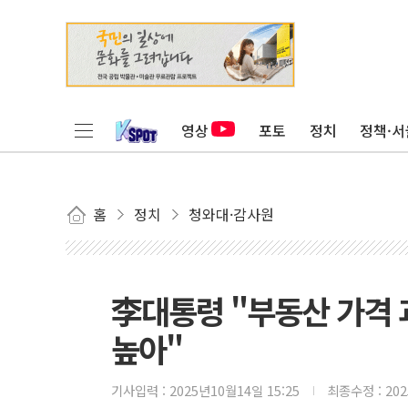
영상
포토
정치
정책·서
홈
정치
청와대·감사원
李대통령 "부동산 가격
높아"
기사입력 :
2025년10월14일 15:25
최종수정 :
20