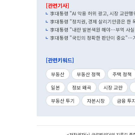
[관련기사]
李대통령 "AI 악용 허위 광고, 시장 교란
李대통령 "정치권, 경제 살리기만큼은 한 
李대통령 "내란 발본색원 해야…부역 사실이
李대통령 "국민의 정확한 판단이 중요"…
[관련키워드]
부동산
부동산 정책
주택 정책
일본
정보 왜곡
시장 교란
부동산 투기
자본시장
금융 투
<저작권자(c) 글로벌리더의 지름길 종합