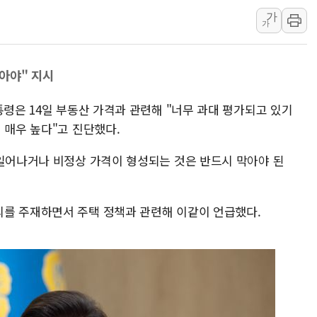
강원 중·남부 동해안
가
청양 밭에서 일하던 
가
폭염에 車 운전면허 
李대통령, 'ISA·주
아야" 지시
'호우 특보' 경북 울진
주말 무더위·열대야 
통령은 14일 부동산 가격과 관련해 "너무 과대 평가되고 있기
 매우 높다"고 진단했다.
오세훈 "용산공원 주택
충북 주말 무더위 지속
 일어나거나 비정상 가격이 형성되는 것은 반드시 막아야 된
10월 보완수사권 폐
한상협, 업계 개인정보
를 주재하면서 주택 정책과 관련해 이같이 언급했다.