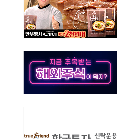
 시간당 50mm 이상 폭우…호우경보 발효
90대 숨져…온열질환 여부 조사
기능시험 오전 집중 편성…체감온도 38도 넘으면 중단
가누르기 방지법' 전면 재검토 지시
 시간당 20~30mm 강한 비...가뭄 해소될 듯
지속…내륙 곳곳 소나기
 검토, 민주당 스스로 원칙 뒤집는 것"
…청주·진천 35도, 곳곳 소나기
지·공소청 출범…피해자들 '범죄 사각지대' 우려
 보안 새판 짠다…'자율규제단체' 타진