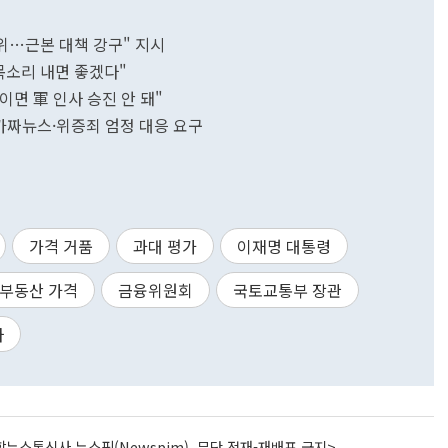
행위…근본 대책 강구" 지시
목소리 내면 좋겠다"
면 軍 인사 승진 안 돼"
가짜뉴스·위증죄 엄정 대응 요구
가격 거품
과대 평가
이재명 대통령
부동산 가격
금융위원회
국토교통부 장관
자
뉴스통신사 뉴스핌(Newspim), 무단 전재-재배포 금지>