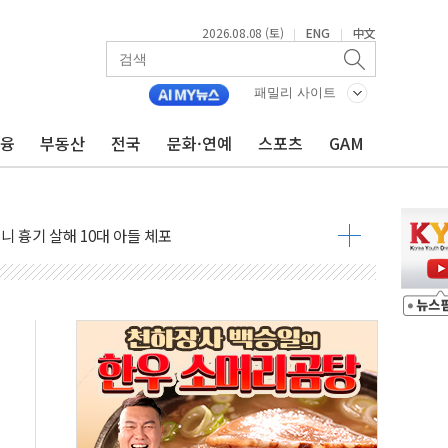
2026.08.08 (토)
ENG
中文
|
|
패밀리 사이트
금융
부동산
전국
문화·연예
스포츠
GAM
자 기림의 날 참석..."국제적 시민 연대로 목소리 내야"
루질 중 실종 60대 나흘만에 숨진 채 발견
니 흉기 살해 10대 아들 체포
 '뻔뻔' 받아친 정청래…제주 연설서 신경전 고조
재검토 지시…與 "적극 환영"·野 "졸속 국정"
주의보…10일까지 최대 3.5m 높은 물결
 사망 23명…정부, 비상대응기구 가동
, 수도 베이징도 부동산 규제 철폐
수위 상승으로 피서객 7명 고립…전원 구조
'별똥별 멍' 운영…페르세우스 유성우 관측