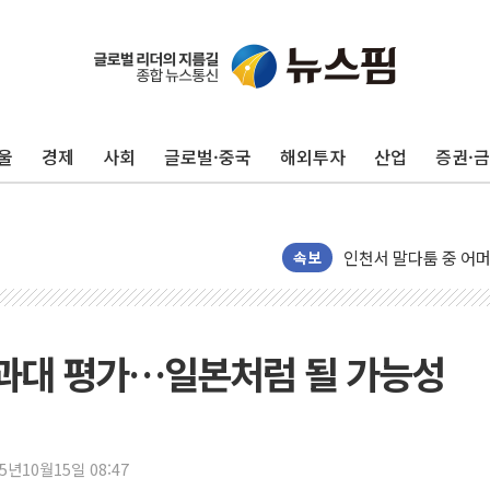
울
경제
사회
글로벌·중국
해외투자
산업
증권·
추미애, '위안부' 피해
인천 선재도 갯벌서 해
인천서 말다툼 중 어머
속보
'화합' 꺼낸 김민석에
李대통령, ISA 개편 
동해중부 전 해상 풍랑
 과대 평가…일본처럼 될 가능성
연일 폭염에 온열질환
中 전방위 아파트 부양
인제 용대리 계곡서 
동해시, 11~14일 
25년10월15일 08:47