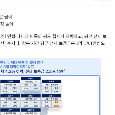
인천시 광복절 현수막 '태
병무청, 보충역 전면 손질…
은 급락
홈플러스發 대형마트 판매,
가장 높아
윤준병·이해민 의원, '정부
 지역 연립·다세대 원룸의 평균 월세가 하락하고, 평균 전세 보
'호우·산사태 주의보' 울진 
락한 수치다. 같은 기간 평균 전세 보증금은 2억 1701만원으