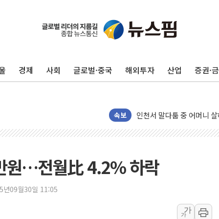
125mm 폭우 쏟아진 울진..
평택 진위면 공장서 질식사
포항 블루밸리 국가산단에 '
상주 낙동강 선착장 하류서 50
울
경제
사회
글로벌·중국
해외투자
산업
증권·
[종합] 김민석, 정청래에 누적 1
민주당 경북도당위원장에 오중
인천서 말다툼 중 어머니 살
김민석, 강원·대구·경북 경선서
속보
[속보] 민주, 강원·대구·경북 
[속보] 민주, 경북 경선 결과 
[속보] 민주, 대구 경선 결과 
만원…전월比 4.2% 하락
[속보] 민주, 강원 경선 결과 
정재헌 CEO, SKT 장기고
25년09월30일 11:05
최태원, 노소영에 9440억
가
가
하나금융, 명동 소상공인에 