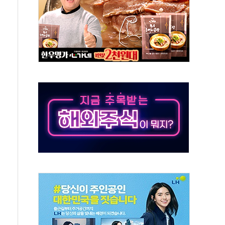
극기 거꾸로' 논란…이틀만에 철거
 예술·체육요원 최대 33% 감축
 역대 최대폭 감소한 9.4%↓…유통업계 양극화 심화
 특사'로 콜롬비아 대통령 취임식 참석
시간당 30mm 강한 비...호우 피해 없어