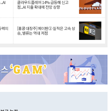
.AI
클라우드플레어 14% 급등해 신고
점...AI 지출 확대에 전망 상향
 동력의
[홍콩 대장주] 메이퇀② 실적은 고속 상
승, 밸류는 역대 저점