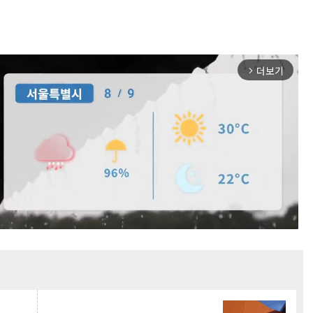
더보기
arrow_forward_ios
Mute