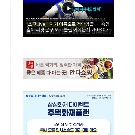
[스팟Live] “자기 이름으로 정당명을…” 송영
길이 피켓 문구 보고 놀란 이유는? | 26.08.09
더불어민주당 당대표·최고위원 후보 대구·경
북 합동연설회