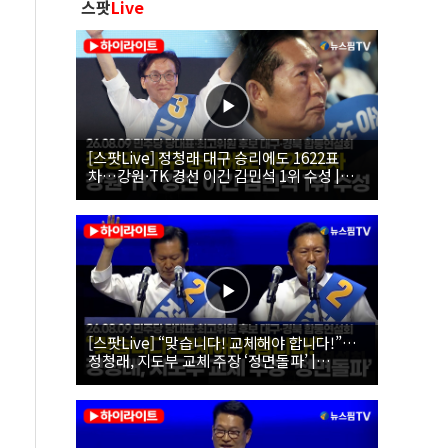
스팟
Live
[스팟Live] 정청래 대구 승리에도 1622표
차…강원·TK 경선 이긴 김민석 1위 수성 |
26.08.09 더불어민주당 당대표·최고위원 후
보 대구·경북 합동연설회
[스팟Live] “맞습니다! 교체해야 합니다!”…
정청래, 지도부 교체 주장 ‘정면돌파’ |
26.08.09 더불어민주당 당대표·최고위원 후
보 대구·경북 합동연설회