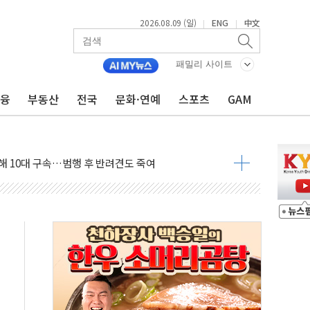
.'두천~하당'·'올미골교' 차량 통행 선제 제한
2026.08.09 (일)
ENG
中文
|
|
고 발생…작업자 1명 숨져
철강 AI융합실증센터' 들어선다
패밀리 사이트
대 숨진 채 발견...경찰, 조사 중
금융
부동산
전국
문화·연예
스포츠
GAM
.48%p 차 선두 유지...金 46.01% vs 鄭 44.53%
기 당선...합산득표율 68.63%
해 10대 구속…범행 후 반려견도 죽여
 정청래에 승리…金 48.54% vs 鄭 44.40%
경선 결과...김민석 48.54% 정청래 44.40%
발표...김민석 47.37% 정청래 45.71% 송영길 6.92%
발표...정청래 47.82% 김민석 46.35% 송영길 5.83%
발표...김민석 50.30% 정청래 41.94% 송영길 7.76%
객 400명 맞이…"마음 잇는 시간 되길"
 지급 확정되나…재상고 앞두고 막판 셈법
'행복상자' 전달