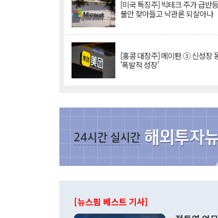
[미국 특징주] 빅테크 주가 급반등..
불안 잦아들고 낙관론 되살아나
[홍콩 대장주] 메이퇀 ③ 신성장
'폭발적 성장'
[뉴스핌 베스트 기사]