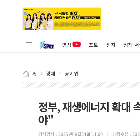
영상
포토
정치
정책·서
홈
경제
공기업
정부, 재생에너지 확대
야"
기사입력 :
2025년09월24일 11:00
최종수정 :
20