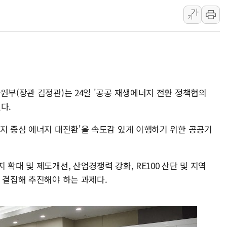
가
뉴욕증시 개장 전 특징주...아틀라시안·클라우드플레어
가
보훈부, 미 DPAA와 MOU… "6·25 미군 실종자 7359명
트럼프 "금리 내려야"…파월 때와 달리 워시엔 톤 낮춰
특정 정치인 측근 포항시 정책특보 내정설...포항시 '시끌'
李 "해남 태양광, 대한민국 다음 100년 밑거름…수도권 집
李 대통령, '6시간 마라톤 부동산 2차 회의' 주재… "전폭
원부(장관 김정관)는 24일 '공공 재생에너지 전환 정책협의
트럼프, 中 겨냥 폴리실리콘 관세 15% 부과…美 태양광주
다.
[사진] 빈살만과 에르도안의 만남
너지 중심 에너지 대전환'을 속도감 있게 이행하기 위한 공공기
이란와이어 "이란 최고지도자 위독…곧 사망해도 놀랍지 
확대 및 제도개선, 산업경쟁력 강화, RE100 산단 및 지역
 결집해 추진해야 하는 과제다.