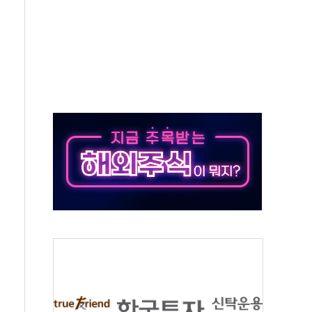
·태양광주↑ VS 트레이드데스크·웬디스↓
 끝까지 찾겠다"
중 완화 전환점"
적 공급 확대·속도전 총력"
 급등
않아"