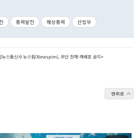
전
풍력발전
해상풍력
산업부
뉴스통신사 뉴스핌(Newspim), 무단 전재-재배포 금지>
맨위로