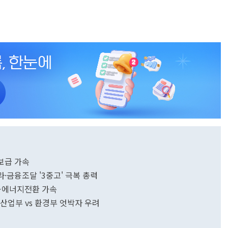
보급 가속
·금융조달 '3중고' 극복 총력
'…에너지전환 가속
산업부 vs 환경부 엇박자 우려