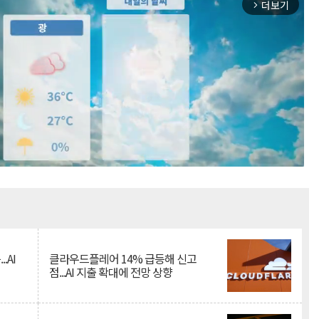
더보기
arrow_forward_ios
Mute
.AI
클라우드플레어 14% 급등해 신고
점...AI 지출 확대에 전망 상향