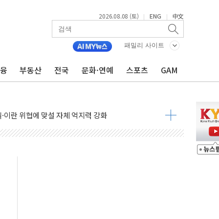
2026.08.08 (토)
ENG
中文
|
|
패밀리 사이트
금융
부동산
전국
문화·연예
스포츠
GAM
낮아지며 상승… STOXX 600 지수는 나흘 연속 최고치
세
엘·이란 위협에 맞설 자체 억지력 강화
동
톱'… 美 해상봉쇄 영향
각
체주 '활짝'
스닥 선물 1%대 상승
상 기대 후퇴