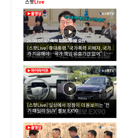
스팟
Live
[스팟Live] 李대통령 "국가폭력 피해자, 국가
가 치유해야…국가 책임 유효기간 없어"｜
26.08.07 국가폭력 피해자 위로 오찬
[스팟Live] 일상에서 장점이 더 돋보이는 '전
기 패밀리 SUV' 볼보 EX90