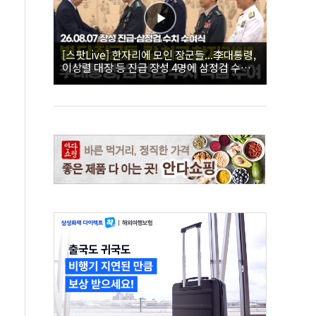
[스팟Live] 한자리에 모인 장군들...李대통령,
이상렬 대장 등 진급 장성 4명에 삼정검 수치
직접 수여｜26.08.07 장성 진급·삼정검 수치
수여식