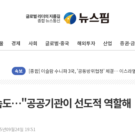
울
경제
사회
글로벌·중국
해외투자
산업
증권·
유럽증시, 美 고용 예상 밖 부진에 연준 금리 인상 가능성 
미 연준 매파 기세 꺾이나…고용 감소에 9월 동결 전망 우
[종합] 이슬람 수니파 3국, '공동방위협정' 체결… 이스라
트럼프, 백신·자폐증 행정명령 검토…"이르면 다음 주"
속보
美 항소법원, 백악관 무도회장 공사 중단 명령…트럼프 제
이란 핵심 원유 수출항 '하르그섬', 최근 1주일 이상 '올스
美 고용 쇼크에 엔화 장중 급등…시장은 "또 개입했나" 촉
 속도…"공공기관이 선도적 역할해
[AI MY 뉴스] 뉴욕 반도체주 프리뷰...美 고용 쇼크에 반도
뉴욕증시 프리뷰, 美 고용 쇼크에 금리 인상 우려 후퇴…나
[종합] 美 7월 고용 2만3000명 감소 '쇼크'…9월 금리 인
25년09월24일 19:51
[사진] 이슬람 수니파 3개국, 공동방위협정 체결