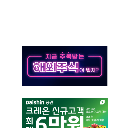
의 날 참석..."국제적 시민 연대로 목소리 내야"
 실종 60대 나흘만에 숨진 채 발견
 살해 10대 아들 체포
' 받아친 정청래…제주 연설서 신경전 고조
지시…與 "적극 환영"·野 "졸속 국정"
10일까지 최대 3.5m 높은 물결
23명…정부, 비상대응기구 가동
 베이징도 부동산 규제 철폐
승으로 피서객 7명 고립…전원 구조
 멍' 운영…페르세우스 유성우 관측