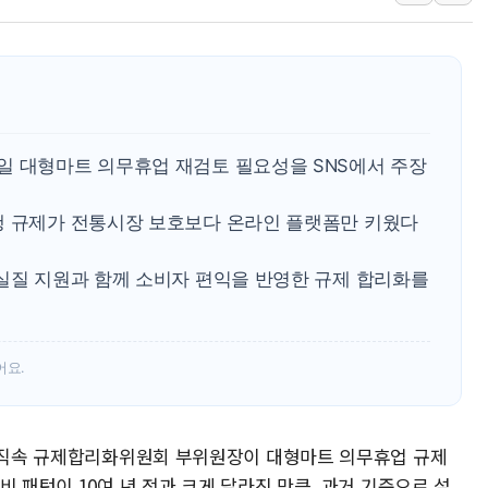
추미애, '위안부' 피해자 기림
인천 선재도 갯벌서 해루질 중
인천서 말다툼 중 어머니 흉기
'화합' 꺼낸 김민석에 '뻔뻔
李대통령, ISA 개편 재검토 
동해중부 전 해상 풍랑주의보…
일 대형마트 의무휴업 재검토 필요성을 SNS에서 주장
연일 폭염에 온열질환 사망 
행 규제가 전통시장 보호보다 온라인 플랫폼만 키웠다
中 전방위 아파트 부양, 수도
인제 용대리 계곡서 수위 상
 실질 지원과 함께 소비자 편익을 반영한 규제 합리화를
동해시, 11~14일 '별똥별
어요.
령 직속 규제합리화위원회 부위원장이 대형마트 의무휴업 규제
비 패턴이 10여 년 전과 크게 달라진 만큼, 과거 기준으로 설