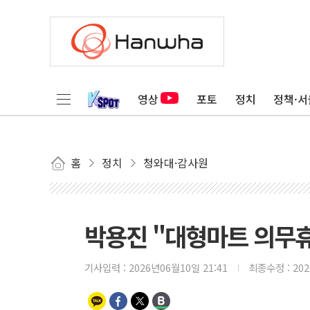
영상
포토
정치
정책·서
홈
정치
청와대·감사원
박용진 "대형마트 의무휴
기사입력 :
2026년06월10일 21:41
최종수정 :
20