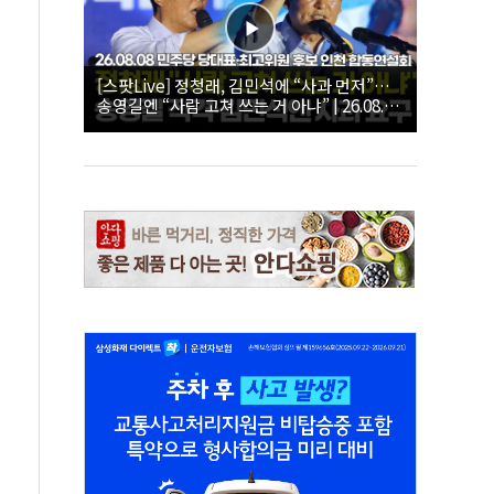
[스팟Live] 정청래, 김민석에 “사과 먼저”…
송영길엔 “사람 고쳐 쓰는 거 아냐” | 26.08.08
더불어민주당 당대표·최고위원 후보 인천 합
동연설회