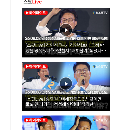
스팟
Live
[스팟Live] 김민석 “누가 김민석보다 국정 방
향을 공유했나”…인천서 ‘대체불가’ 외쳤다 |
26.08.08 더불어민주당 당대표·최고위원 후
보 인천 합동연설회
[스팟Live] 송영길 “뼈해장국도 3번 끓이면
물도 안 나와”…정청래 연임에 ‘직격탄’ |
26.08.08 더불어민주당 당대표·최고위원 후
보 인천 합동연설회