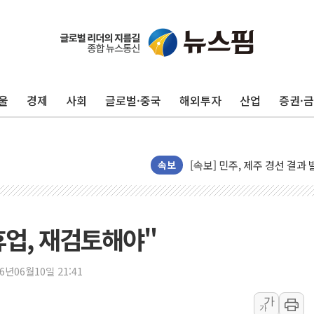
울
경제
사회
글로벌·중국
해외투자
산업
증권·
[속보] 민주, 제주·인천 경선 결
[속보] 민주, 인천 경선 결과 발
[속보] 민주, 제주 경선 결과 발
속보
이번주 국내 주요 금융일정(8.1
美, 이란전 출구전략 만지작
강릉·동해·삼척 시간당 최대 
업, 재검토해야"
폐기물 수거하다 참변…60대
서울 중랑구 주택가서 흉기 난
26년06월10일 21:41
李대통령 "결혼 때문에 손해 
여수 오동도 인근 해상서 모
가
가