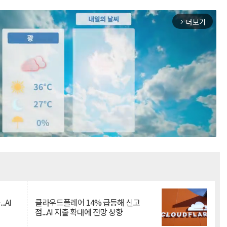
더보기
arrow_forward_ios
Mute
.AI
클라우드플레어 14% 급등해 신고
점...AI 지출 확대에 전망 상향