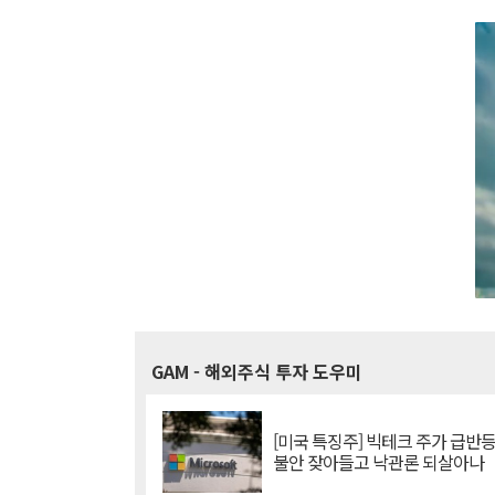
GAM
- 해외주식 투자 도우미
[미국 특징주] 빅테크 주가 급반등..
불안 잦아들고 낙관론 되살아나