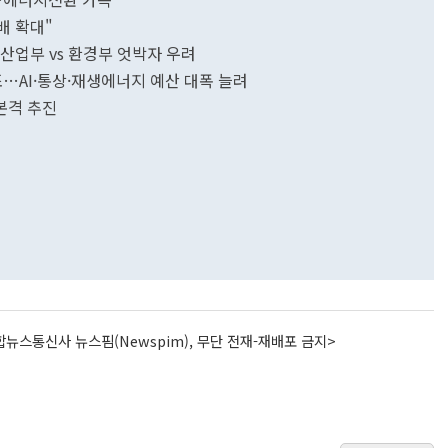
배 확대"
산업부 vs 환경부 엇박자 우려
.9조…AI·통상·재생에너지 예산 대폭 늘려
본격 추진
뉴스통신사 뉴스핌(Newspim), 무단 전재-재배포 금지>