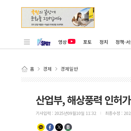
영상
포토
정치
정책·서
홈
경제
경제일반
산업부, 해상풍력 인허
기사입력 :
2025년09월10일 11:32
최종수정 :
20