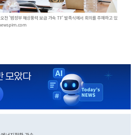
오전 '범정부 해상풍력 보급 가속 TF' 발족식에서 회의를 주재하고 있
newspim.com
'…에너지전환 가속