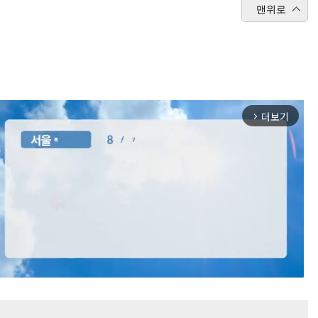
맨위로
더보기
arrow_forward_ios