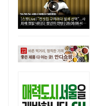
[스팟Live] "전셋집 구하려다 월세 선택"...사
회에 첫발 내디딘 청년의 한탄 | 26.08.06 서울
시 부동산 대토론회