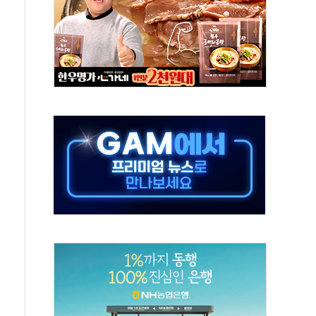
미사일 1발 발사… 올해 10번째·42일 만 도발
 새 안보 위기… 반군·마약카르텔이 습득해 전투 활용
어선 구조
무해한 표면 부식 물질"
분만에 진화...외국인 노동자 숨져
즌2