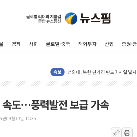
리투아니아 국방 "러, 우크라 드론으로
구광모, 내주 실리콘밸리서 젠슨 황 
뉴욕증시 개장 전 특징주...모더나
울
경제
사회
글로벌·중국
해외투자
산업
증권·
김정관 장관 "영업이익 N% 성과급
뉴욕증시 프리뷰, 미 주가선물 AI주
청와대, 북한 단거리 탄도미사일 발사
속보
금값 7주 만에 최고…美 고용 둔화·
[인도증시] 중동 긴장 완화에 실적 호
러, 1인칭시점 드론으로 우크라 민간
가 속도…풍력발전 보급 가속
[베트남 증시] 지수 하락 속 'DGC
'월가의 황제' 다이먼 "금융시장 레
양주 섬유염색공장서 화재 1명 중상…
25년09월10일 11:35
김정관 산업부 장관 "주 52시간 손봐
가
가
해군 1함대 창설 80주년…지역과 함께