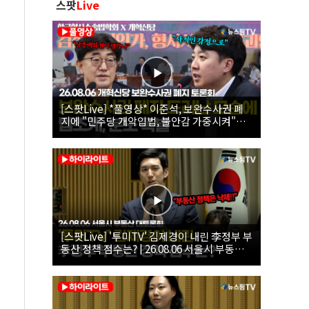
스팟
Live
[스팟Live] *풀영상* 이준석, 보완수사권 폐
지에 "민주당 개악입법, 불안감 가중시켜"｜
26.08.06 개혁신당 보완수사권 폐지 토론회
[스팟Live] '투미TV' 김제경이 내린 李정부 부
동산 정책 점수는? | 26.08.06 서울시 부동산
대토론회