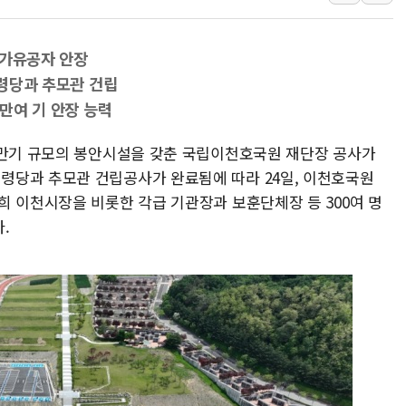
[오늘의 국회일정] 상임위·세미나·기
이란, 美·이스라엘 선박 호르무즈 
국가유공자 안장
유럽증시, 견조한 실적 소화하며 대부
충령당과 추모관 건립
리투아니아 국방 "러, 우크라 드론
0만여 기 안장 능력
구광모, 내주 실리콘밸리서 젠슨 황
5만기 규모의 봉안시설을 갖춘 국립이천호국원 재단장 공사가
뉴욕증시 개장 전 특징주...모더
령당과 추모관 건립공사가 완료됨에 따라 24일, 이천호국원
김정관 장관 "영업이익 N% 성과
희 이천시장을 비롯한 각급 기관장과 보훈단체장 등 300여 명
뉴욕증시 프리뷰, 미 주가선물 AI
.
청와대, 북한 단거리 탄도미사일 발