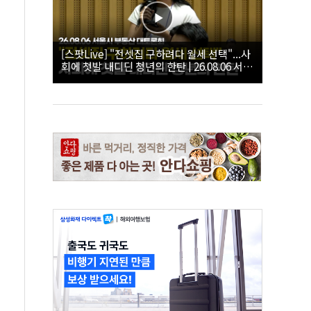
[스팟Live] "전셋집 구하려다 월세 선택"...사
회에 첫발 내디딘 청년의 한탄 | 26.08.06 서울
시 부동산 대토론회