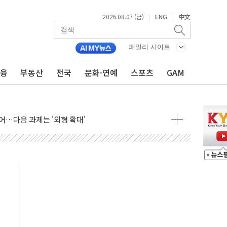
2026.08.07 (금)
ENG
中文
|
|
패밀리 사이트
금융
부동산
전국
문화·연예
스포츠
GAM
행정명령 서명…출생시민권 제한 재시동
군수품 부족설 일축 "막대한 무기 보유"
어…다음 과제는 '외형 확대'
 귀환 조짐에 전월세시장 '긴장'
교환·재매수·다운사이징 '저울질'
항 제한 검토에 유가 3% 급등…금값 보합
다우 5거래일 랠리 '마침표'
합의 막바지.."美와 직접 협상 없어"
·김민석 후보 - 8월 7일
2차 회의…주택 공급 대책 막바지 조율할 듯