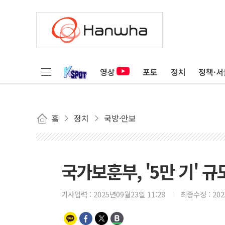
영상
포토
정치
정책·서
홈
정치
국방·안보
국가보훈부, '5만 기' 
기사입력 :
2025년09월23일 11:28
최종수정 :
20