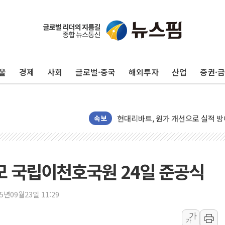
울
경제
사회
글로벌·중국
해외투자
산업
증권·
트럼프, '원정출산 시민권 차단' 
트럼프 "이란전 조만간 끝날 것"…
현대리바트, 원가 개선으로 실적 방
"세금 부담 덜자"…비거주 1주택자
속보
세금 부담 커진 고가 1주택자…맞
[금/유가] 이란의 호르무즈 해협 통
뉴욕증시, 유가·금리 부담에 하락…
규모 국립이천호국원 24일 준공식
이란, 오만과 호르무즈 해협 재개방 
[민주 당권주자 일정] 송영길·정청래
25년09월23일 11:29
李대통령, 오늘 부동산 정책 점검 
가
가
[오늘의 정치일정] 8월 7일(금)