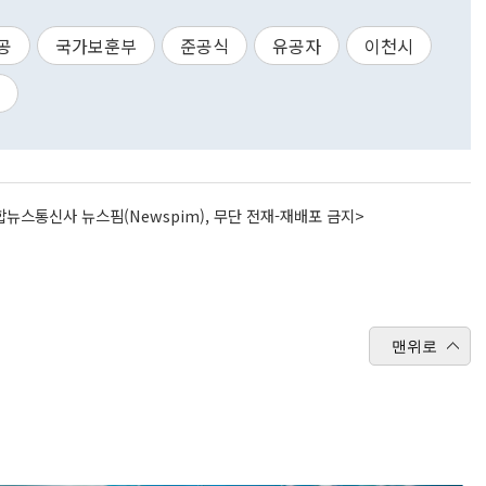
공
국가보훈부
준공식
유공자
이천시
뉴스통신사 뉴스핌(Newspim), 무단 전재-재배포 금지>
맨위로