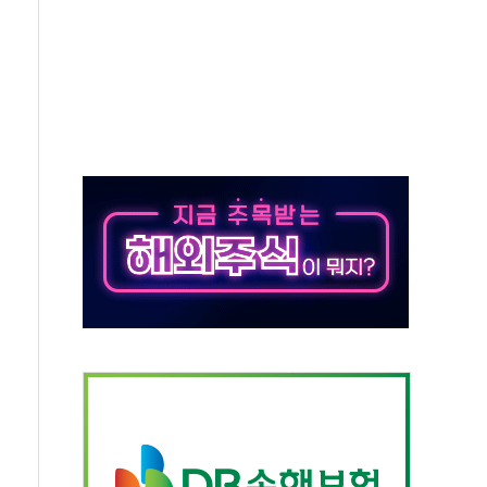
자회견·주요 정당 - 8월 7일
통항 제한 추진…美 "통행 막을 권한 없어"
분 상승… "2분기 기업 순이익 21% 증가" 전망
으로 나토 회원국 공격 검토… 거짓 깃발 작전"
 재회…로봇·AI 데이터센터·모빌리티 구체화
나·아이온큐·도어대시↑ VS 샌디스크·피그마·앱러빈↓
급 반대…상법·자본시장법 개정 논의"
주 차익실현 속 혼조세...웨스턴디지털·샌디스크↓
사에 긴급 안보 점검회의