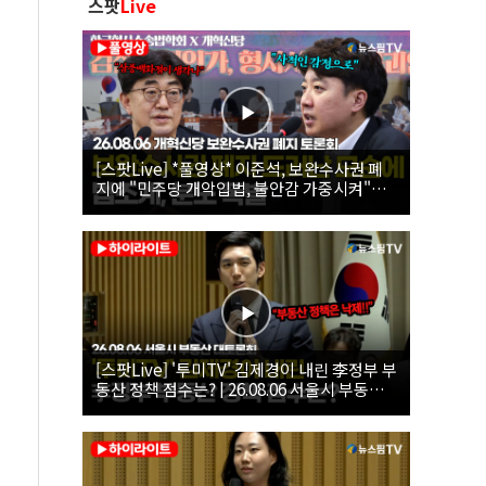
스팟
Live
[스팟Live] *풀영상* 이준석, 보완수사권 폐
지에 "민주당 개악입법, 불안감 가중시켜"｜
26.08.06 개혁신당 보완수사권 폐지 토론회
[스팟Live] '투미TV' 김제경이 내린 李정부 부
동산 정책 점수는? | 26.08.06 서울시 부동산
대토론회