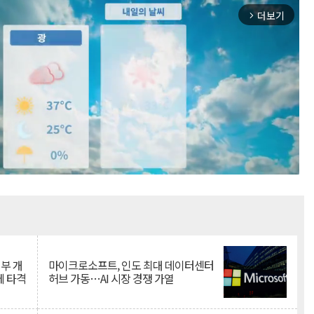
더보기
arrow_forward_ios
Mute
뇌부 개
마이크로소프트, 인도 최대 데이터센터
에 타격
허브 가동…AI 시장 경쟁 가열