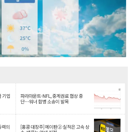
Mute
물 기업
파라마운트-NFL, 중계권료 협상 중
단…워너 합병 소송이 발목
 동력의
[홍콩 대장주] 메이퇀② 실적은 고속 상