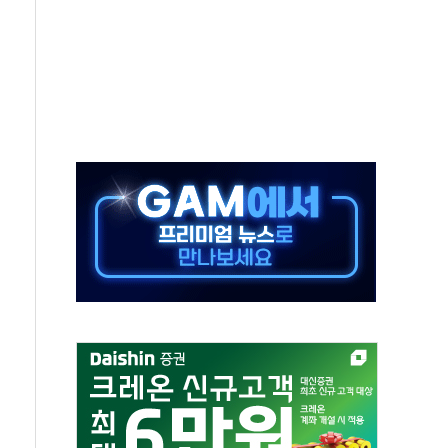
DA] 8월 7일
상·하한가 주문 제한…'SK하이닉스 사태' 재발 방지
도 열대야에 피로 누적 '건강 적신호'
."맘대로 팔지도 못하는데 무슨 기축통화"
 어르신 우유 지원 점검
브리 셰프 모델 발탁
화 조짐…한미 지배구조 다시 요동
 4배 '껑충'…전부문 약진
강자' 다이소·시코르…뷰티 유통 지각변동 본격화