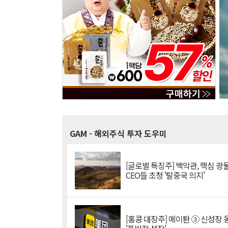
GAM
- 해외주식 투자 도우미
[글로벌 특징주] 백악관, 핵심 광
CEO들 초청 '탈중국 의지'
[홍콩 대장주] 메이퇀 ③ 신성장