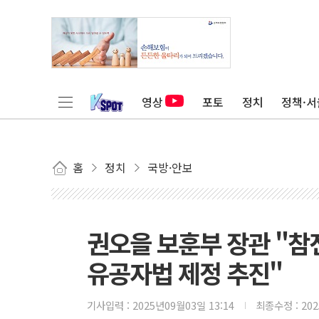
영상
포토
정치
정책·서
홈
정치
국방·안보
권오을 보훈부 장관 "참
유공자법 제정 추진"
기사입력 :
2025년09월03일 13:14
최종수정 :
20