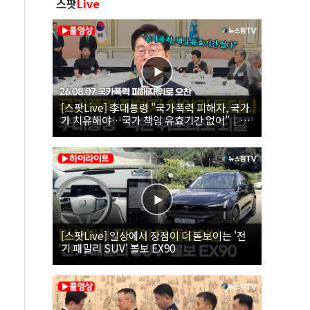
스팟
Live
[스팟Live] 李대통령 "국가폭력 피해자, 국가
가 치유해야…국가 책임 유효기간 없어"｜
26.08.07 국가폭력 피해자 위로 오찬
[스팟Live] 일상에서 장점이 더 돋보이는 '전
기 패밀리 SUV' 볼보 EX90