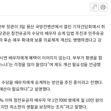
가
[뉴스핌 뉴스레터 Today AN
가
NXT, 12일부터 프리마켓 
보름째 잠 못 드는 서울…30
보훈부 장관이 3일 용산 국방컨벤션에서 열린 기자간담회에서 취
미일 환율공조 뒷말 무성..
권 장관은 참전유공자 수당의 배우자 승계 입법 추진과 민주유공
우유자조금, 노인복지관 찾아
자 후손 예우 확대와 보훈 의료체계 개선도 병행하겠다고 강
더본코리아 롤링파스타, 파
4자 연합 균열에 분쟁 재점
시면 배우자에게 혜택이 이어지지 않는다. 부부가 평생을 함
금호석유화학, 2분기 영업익
하느냐'는 걱정을 많이 들었다"며 제도 개선 필요성을 언급했
CJ올리브영 흔드는 '신흥 
자 수당을 배우자에게 승계하는 방안을 추진 중이라고 전했다.
원 예산이 필요하다"고 설명했다.
% 이하 참전유공자 배우자 약 1만7000 명에게 월 10만 원의
적지만 최소한의 생활을 보장하는 조치"라고 말했다.