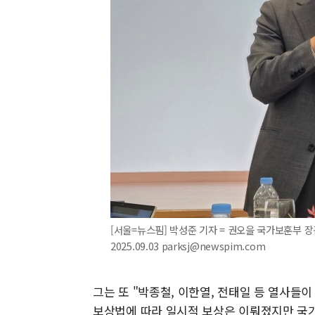
[서울=뉴스핌] 박성준 기자 = 권오을 국가보훈부 
2025.09.03 parksj@newspim.com
그는 또 "박종철, 이한열, 전태일 등 열사들
보상법에 따라 일시적 보상은 이뤄졌지만 국가