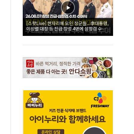
[스팟Live] 한자리에 모인 장군들...李대통령,
이상렬 대장 등 진급 장성 4명에 삼정검 수치
직접 수여｜26.08.07 장성 진급·삼정검 수치
수여식