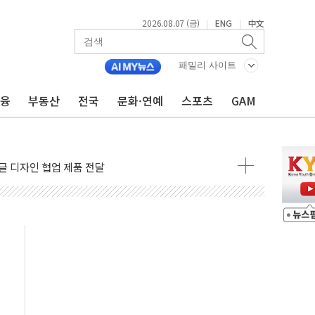
2026.08.07 (금)
ENG
中文
|
|
패밀리 사이트
금융
부동산
전국
문화·연예
스포츠
GAM
비판에 반박..."디지털 환경 변화에 따른 것"
원 규모 라팔 도입 속도...프랑스 인도에 판매 제안서 제출
주담대 신규 취급 중단
글 디자인 협업 제품 전달
볼', 레드닷 디자인 어워드 수상
 청와대로 초청해 사과…"국가가 책임 다하겠다"
9주년 여름 기획세트 출시
장 살리기보다 투자자 설득이 먼저
셀·OCI '반색'…비중국산 부담은 변수
털자산 커스터디' 사업 맡는다
00 지수 기초자산 원금지급형 ELB 공모