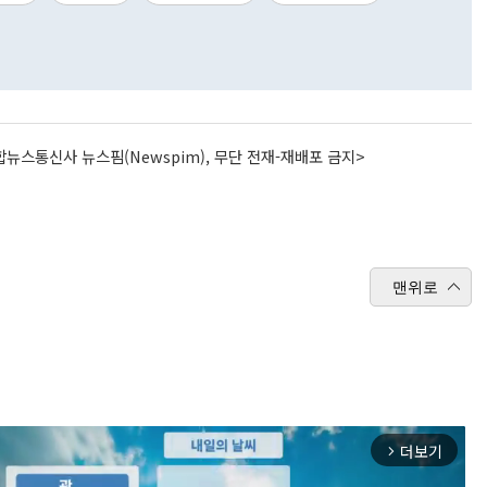
뉴스통신사 뉴스핌(Newspim), 무단 전재-재배포 금지>
맨위로
더보기
arrow_forward_ios