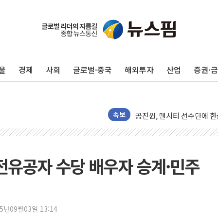
울
경제
사회
글로벌·중국
해외투자
산업
증권·
외교부, 美 의원들 정통망법 
'세기의 거래', 인도 50조
하나은행, 7일부터 비대면 
공진원, 맨시티 선수단에 한
속보
GS25 '소비뇽레몬블랑하이
李대통령, 국가폭력 피해자
신세계百, 포트넘앤메이슨 
전유공자 수당 배우자 승계·민주
[기자수첩] ISA 개편, 국
美 태양광 수입장벽에 한화큐
두나무, 경찰청 '압수 디지
25년09월03일 13:14
교보증권, 10일까지 코스피2