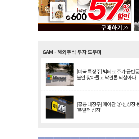
GAM
- 해외주식 투자 도우미
[미국 특징주] 빅테크 주가 급반등..
불안 잦아들고 낙관론 되살아나
[홍콩 대장주] 메이퇀 ③ 신성장
'폭발적 성장'