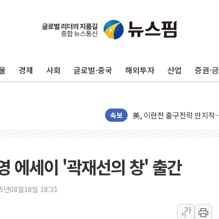
김민석, 2주차 제주·인천 경선서
[속보] 민주, 제주·인천 경선 결
[속보] 민주, 인천 경선 결과 발
울
경제
사회
글로벌·중국
해외투자
산업
증권·
[속보] 민주, 제주 경선 결과 발
이번주 국내 주요 금융일정(8.1
美, 이란전 출구전략 만지작
강릉·동해·삼척 시간당 최대 
속보
폐기물 수거하다 참변…60대
서울 중랑구 주택가서 흉기 난
李대통령 "결혼 때문에 손해 
영 에세이 '곽재선의 창' 출간
여수 오동도 인근 해상서 모
추미애, '위안부' 피해자 기림
25년08월18일 18:31
인천 선재도 갯벌서 해루질 중
가
가
인천서 말다툼 중 어머니 흉기