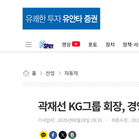
영상
포토
정치
정책·서
홈
산업
자동차
곽재선 KG그룹 회장, 경
기사입력 :
2025년08월18일 18:31
최종수정 :
20