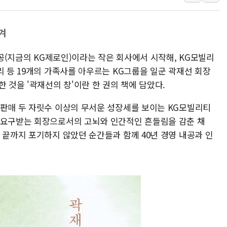
'화합' 꺼낸 김민석에 '뻔뻔
李대통령, ISA 개편 재검토 
겨
동해중부 전 해상 풍랑주의보…
기공(지금의 KG제로인)이라는 작은 회사에서 시작해, KG모빌리
연일 폭염에 온열질환 사망 
리 등 19개의 가족사를 아우르는 KG그룹을 일군 곽재선 회장
中 전방위 아파트 부양, 수도
 것을 '곽재선의 창'이란 한 권의 책에 담았다.
인제 용대리 계곡서 수위 상
 판매 두 자릿수 이상의 무서운 성장세를 보이는 KG모빌리티
 요구받는 회장으로서의 고뇌와 인간적인 흔들림을 감춘 채
 끝까지 포기하지 않았던 순간들과 함께 40년 경영 내공과 인