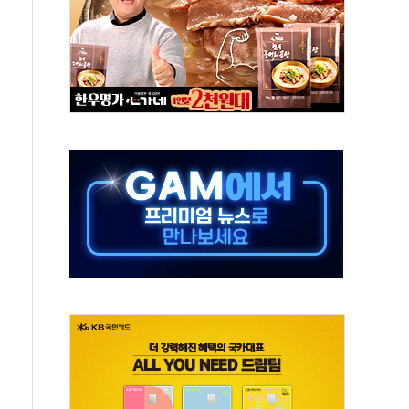
' 받아친 정청래…제주 연설서 신경전 고조
지시…與 "적극 환영"·野 "졸속 국정"
10일까지 최대 3.5m 높은 물결
23명…정부, 비상대응기구 가동
 베이징도 부동산 규제 철폐
승으로 피서객 7명 고립…전원 구조