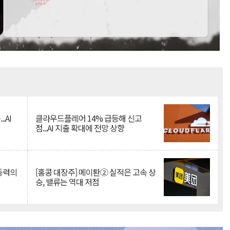
Mute
.AI
클라우드플레어 14% 급등해 신고
점...AI 지출 확대에 전망 상향
 동력의
[홍콩 대장주] 메이퇀② 실적은 고속 상
승, 밸류는 역대 저점