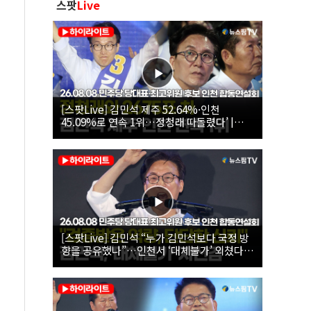
스팟
Live
[스팟Live] 김민석 제주 52.64%·인천
45.09%로 연속 1위…정청래 따돌렸다’ |
26.08.08 더불어민주당 당대표·최고위원 후
보 인천 합동연설회
[스팟Live] 김민석 “누가 김민석보다 국정 방
향을 공유했나”…인천서 ‘대체불가’ 외쳤다 |
26.08.08 더불어민주당 당대표·최고위원 후
보 인천 합동연설회