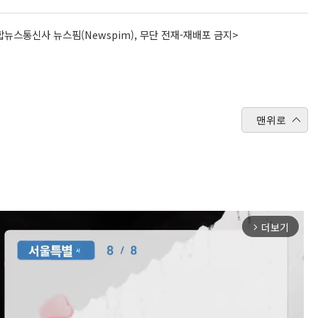
뉴스통신사 뉴스핌(Newspim), 무단 전재-재배포 금지>
맨위로
더보기
arrow_forward_ios