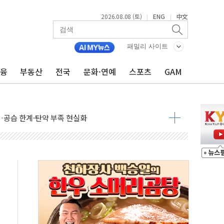
2026.08.08 (토)
ENG
中文
|
|
 정청래에 승리...47.75% vs 42.08%
과 발표...김민석 47.75% 정청래 42.08%
패밀리 사이트
표...김민석 45.09% 정청래 43.27% 송영길 11.63%
금융
부동산
전국
문화·연예
스포츠
GAM
표...김민석 52.64% 정청래 39.89% 송영길 7.47%
0~8.14)
…공습 한계·탄약 부족 현실화
50㎜ 폭우…강원 동해안 강한 비 이어져
 환경미화원 수거차에 치여 사망
동…60대 남성 2명 숨져
보는 일 없게"…'결혼 페널티' 22개 과제 손본다
터보트 전복…1명 사망·1명 실종
의 날 참석..."국제적 시민 연대로 목소리 내야"
 실종 60대 나흘만에 숨진 채 발견
 살해 10대 아들 체포