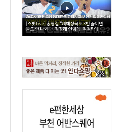
[스팟Live] 송영길 “뼈해장국도 3번 끓이면
물도 안 나와”…정청래 연임에 ‘직격탄’ |
26.08.08 더불어민주당 당대표·최고위원 후
보 인천 합동연설회