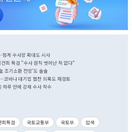
색…정계 수사망 확대도 시사
.김건희 특검 "수사 원칙 벗어난 적 없다"
'金 조기소환 전망'도 솔솔
정…코바나 대기업 협찬 의혹도 재검토
시 하루 만에 강제 수사 착수
건희특검
국토교통부
국토부
압색