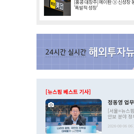
[홍콩 대장주] 메이퇀 ③ 신성장
'폭발적 성장'
[뉴스핌 베스트 기사]
정동영 업무
[서울=뉴스핌
안보 분야 정
평화공존 발전
2026-08-06 06:
발언 중에는 
언한 것이 있