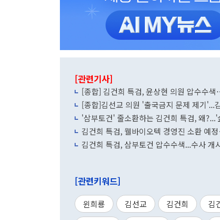
[관련기사]
[종합] 김건희 특검, 윤상현 의원 압수수
[종합]김선교 의원 '출국금지 문제 제기'..
'삼부토건' 줄소환하는 김건희 특검, 왜?...
김건희 특검, 웰바이오텍 경영진 소환 예
김건희 특검, 삼부토건 압수수색...수사 개
[관련키워드]
윈희룡
김선교
김건희
김