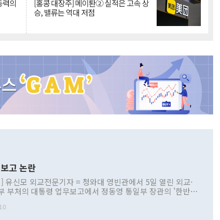
 동력의
[홍콩 대장주] 메이퇀② 실적은 고속 상
승, 밸류는 역대 저점
보고 논란
] 유신모 외교전문기자 = 청와대 영빈관에서 5일 열린 외교·
부 부처의 대통령 업무보고에서 정동영 통일부 장관의 '한반도
 구상'과 업무보고 발언이 논란을 빚고 있다. 이날 정 장관의
10
정부 내 조율을 거치지 않은 사안을 정책으로 추진하겠다고 공
는가 하면 사실 관계에 맞지 않은 설명도 있었다. 이재명 대통