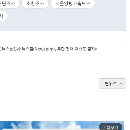
대면조사
소환조사
서울양평고속도로
사
뉴스통신사 뉴스핌(Newspim), 무단 전재-재배포 금지>
맨위로
더보기
arrow_forward_ios