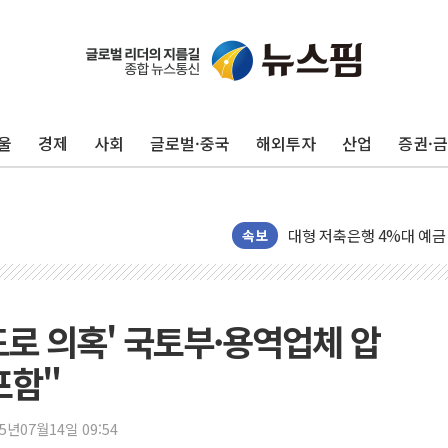
野 의원 42명, '사관학교
IPARK현대산업개발, 노
준공업지역 용적률 400
울
경제
사회
글로벌·중국
해외투자
산업
증권·
현대해상, 유튜브 양육 콘
[컨콜] 롯데케미칼, "LP
대형 저축은행 4%대 예금
서울 노원 40.2도…8년 만
속보
한전, 한전기술지주 출범
SK하이닉스, 용인·청주에
[중국증시 마감] CPO∙PC
도로 의혹' 국토부·용역업체 압
[ETF 시황] 2차전지 E
포함"
[컨콜] 롯데케미칼 "대산
SK증권, 비대면 고객 대상
25년07월14일 09:54
통합위, 'AI 포용사회'·