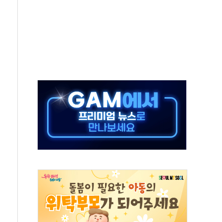
532억…신제품 효과에 실적 호조
속 하락…외국인 매도에 6258.77
10명 등 1100명 참석...인사·처우 관심
기 기초화학 가격 강세 완화"
산으로 확산...헬기 3대 투입 진화 중
신 쇼케이스