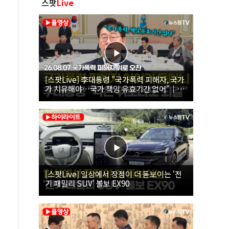
스팟
Live
[스팟Live] 李대통령 "국가폭력 피해자, 국가
가 치유해야…국가 책임 유효기간 없어"｜
26.08.07 국가폭력 피해자 위로 오찬
[스팟Live] 일상에서 장점이 더 돋보이는 '전
기 패밀리 SUV' 볼보 EX90