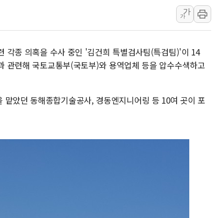
가
코웨이, 2분기 영업익 2
가
[마감시황] 코스피, 7주 연
중수청 임용설명회에 검사 1
련 각종 의혹을 수사 중인 '김건희 특별검사팀(특검팀)'이 14
[컨콜] 롯데케미칼, "하반
혹'과 관련해 국토교통부(국토부)와 용역업체 등을 압수수색하고
안동 송천동 양봉장 화재 야
컴투스, 제우스: 오만의 
 맡았던 동해종합기술공사, 경동엔지니어링 등 10여 곳이 포