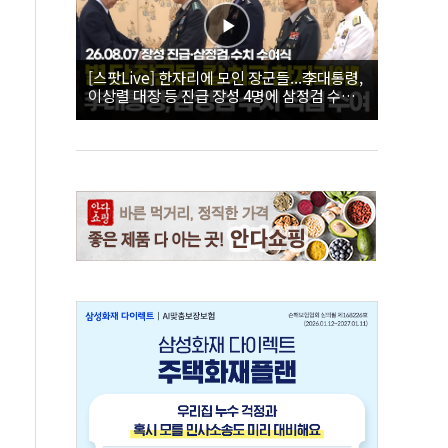
[스팟Live] 한자리에 모인 장군들...李대통령,
이상렬 대장 등 진급 장성 4명에 삼정검 수치
직접 수여｜26.08.07 장성 진급·삼정검 수치
수여식