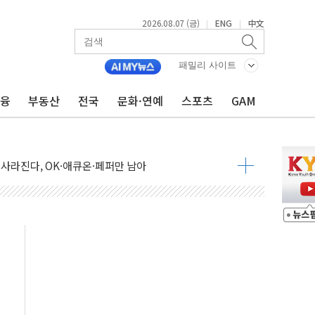
2026.08.07 (금)
ENG
中文
|
|
 통합' 규탄 결의안 발의…이준석·한동훈 동참
원구 어르신에 삼계탕 배식 봉사
패밀리 사이트
% 적용하니…재건축보다 재개발 사업성 개선↑
금융
부동산
전국
문화·연예
스포츠
GAM
텐츠 '소셜아이어워드' 대상 수상
G 투입 비중 37%…하반기 확대 추진"
 사라진다, OK·애큐온·페퍼만 남아
에 서울서 40도 넘어
…에너지 유니콘기업 본격 육성
 54조 투자…D램·낸드 동시 증설
B∙CRO가 이끈 '기술주 상승장'
TF 급등, SK하이닉스 레버리지는 급락
·여수 사업재편 완료시 재무구조 개선 기대"
 '수수료 평생 우대' 이벤트 진행
'청년 자산격차 해소' 특위 출범…"소외되는 계층 없도록"