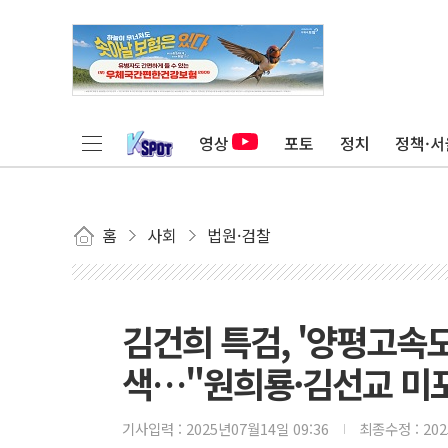
영상
포토
정치
정책·서
홈
사회
법원·검찰
김건희 특검, '양평고속
색…"원희룡·김선교 미
기사입력 :
2025년07월14일 09:36
최종수정 :
20