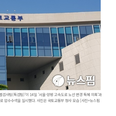
별검사팀(특검팀)'이 14일 '서울-양평 고속도로 노선 변경 특혜 의혹'과
로 압수수색을 실시했다. 사진은 국토교통부 청사 모습 [사진=뉴스핌