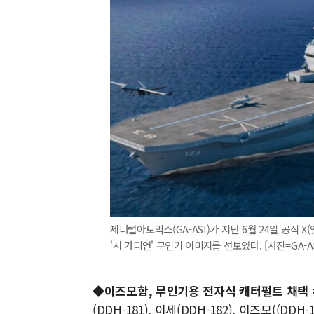
제너럴아토믹스(GA-ASI)가 지난 6월 24일 공식
'시 가디언' 무인기 이미지를 선보였다. [사진=GA-ASI]
◆이즈모함, 무인기용 전자식 캐터펄트 채택 
(DDH-181), 이세(DDH-182), 이즈모((DD