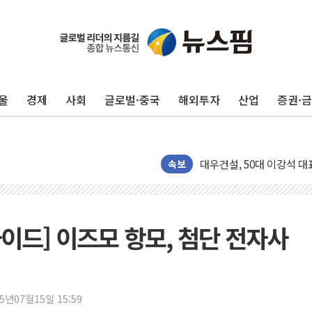
울
경제
사회
글로벌·중국
해외투자
산업
증권·
"PAFC만으론 어렵다"…
임대사업자, 등록임대 세제
대우건설, 50대 이강석 대
비츠로넥스텍, 한화에어로스
속보
1410원대 내려간 환율, "
종합특검, '계엄 수용공간
친트럼프 오글스 미 하원의
이드] 이즈모 항모, 첨단 전자사
"주식이야 코인이야"…연속
에쓰씨엔지니어링, 큐니티와
애드포러스, 30억원 규모
25년07월15일 15:59
롯데웰푸드, 2분기 영업익 8