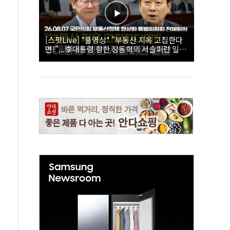
[스팟Live] *풀영상* "부동산 지옥 고집한다
면!"...李대통령 향한 장동혁의 서슬퍼런 일갈
| 26.08.07 국민의힘 부동산정책 정상화 특별
위원회 전체회의