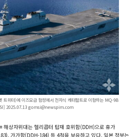
 X(옛 트위터)에 이즈모급 함정에서 전자식 캐터펄트로 이함하는 MQ-9B
 2025.07.13 gomsi@newspim.com
=
해상자위대는 헬리콥터 탑재 호위함(DDH)으로 휴가
H-183), 가가함(DDH-184) 등 4척을 보유하고 있다. 일본 정부는