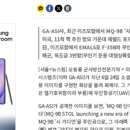
GA-ASI사, 최근 이즈모함에서 MQ-9B '
미국, 11척 핵 추진 항모 가운데 제럴드 포
日, 이즈모함에서 EMALS로 F-35B와 무인
해군, 독도급 3번함(무인기 운용 대형상륙함
[서울=뉴스핌] 오동룡 군사방산전문기자 = 
시스템즈(이하 GA-ASI)가 지난 6월 24일 
용 이미지를 구현한 화상을 올려 화제다. 그
은 헬기호위함이라 부름)에 무인항공기(UAV)
GA-ASI가 공개한 이미지를 보면, 'MQ-9B
다'(MQ-9B STOL launching a new era
MQ-9B '시 가디언'을 주인공으로, 그 아래
(艦) 번호 '183'이 명기된 것으로 미뤄, 