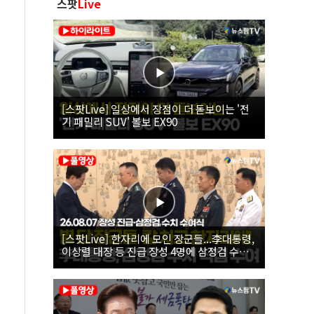
스팟
Live
[스팟Live] 일상에서 장점이 더 돋보이는 '전
기 패밀리 SUV' 볼보 EX90
[스팟Live] 한자리에 모인 장군들...李대통령,
이상렬 대장 등 진급 장성 4명에 삼정검 수치
직접 수여｜26.08.07 장성 진급·삼정검 수치
수여식