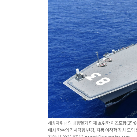
해상자위대의 대형헬기 탑재 호위함 이즈모함(2만60
에서 함수의 직사각형 변경, 자동 이착함 장치 도입
자위대] 2025.07.13 gomsi@newspim.com