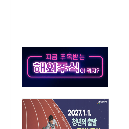
야청' 파장…친명계 "처절한 역사를 말장난으로" 비판
주택자 과도한 세금 부당"…소득세법 개정안 발의 예고
부위원장에 김태유·국립외교원장에 김흥규
 주택 공급…도시정비법·주택법 등 처리 협조하라"
자 웹리포트 만든다…AI 금융데이터 분석 과정 개설
안정성 한순간도 흔들려선 안돼"
산 30조 돌파…증시 급락에 업계 1위
식 "내란으로 훼손된 軍 신뢰 회복해야"
1006억원…전년비 13.9% 증가