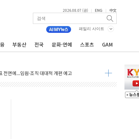
2026.08.07 (금)
ENG
中文
|
|
패밀리 사이트
금융
부동산
전국
문화·연예
스포츠
GAM
두산퓨얼셀, SOFC에 사활
혜택 축소에 반발…"정책 신뢰 뒤집어"
표 전면에...임원·조직 대대적 개편 예고
페이스와 '누리호 5기분 엔진 구성품' 수주
당분간 1400원 초반대 등락"
 확보' 신용해 前교정본부장 불구속 기소
원, 테네시주 경선서 낙선
 사이드카·널뛰기에 개미들 '패닉'
 반도체 EPC 추가 수주
 자사주 취득
8.5% 증가... 해외 자회사가 이끈 '더블 성장'