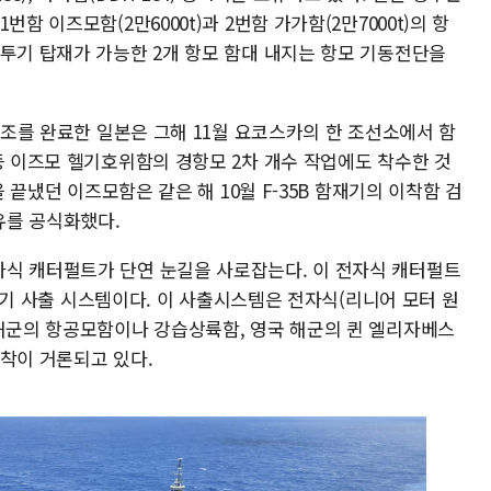
함 이즈모함(2만6000t)과 2번함 가가함(2만7000t)의 항
전투기 탑재가 가능한 2개 항모 함대 내지는 항모 기동전단을
 개조를 완료한 일본은 그해 11월 요코스카의 한 조선소에서 함
등 이즈모 헬기호위함의 경항모 2차 개수 작업에도 착수한 것
을 끝냈던 이즈모함은 같은 해 10월 F-35B 함재기의 이착함 검
유를 공식화했다.
식 캐터펄트가 단연 눈길을 사로잡는다. 이 전자식 캐터펄트
 무인기 사출 시스템이다. 이 사출시스템은 전자식(리니어 모터 원
 해군의 항공모함이나 강습상륙함, 영국 해군의 퀸 엘리자베스
장착이 거론되고 있다.