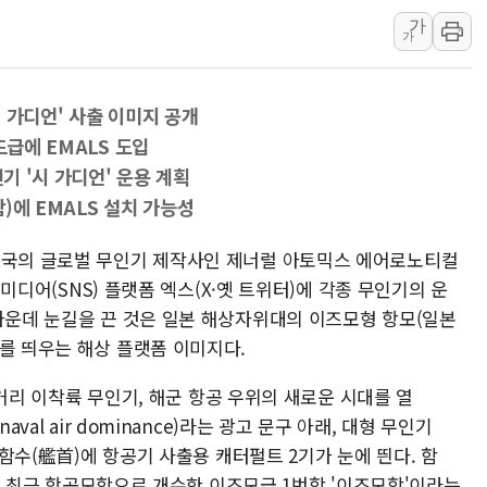
가
이성윤 '호남 민심은 주석
가
나경원 의원 "장기보유 1
李대통령, 규제합리화위 
시 가디언' 사출 이미지 공개
한병도 "국민의힘, 말로만
드급에 EMALS 도입
금투협, ChatGPT로 투
기 '시 가디언' 운용 계획
박홍근 "국가재정시스템 
)에 EMALS 설치 가능성
우리자산운용, MMF 순자
李대통령, 장성 진급 신고
미국의 글로벌 무인기 제작사인 제너럴 아토믹스 에어로노티컬
소셜미디어(SNS) 플랫폼 엑스(X·옛 트위터)에 각종 무인기의 운
TBH글로벌, 상반기 매출 
 가운데 눈길을 끈 것은 일본 해상자위대의 이즈모형 항모(일본
를 띄우는 해상 플랫폼 이미지다.
 단거리 이착륙 무인기, 해군 항공 우위의 새로운 시대를 열
 of naval air dominance)라는 광고 문구 아래, 대형 무인기
쪽 함수(艦首)에 항공기 사출용 캐터펄트 2기가 눈에 띈다. 함
일본이 최근 항공모함으로 개수한 이즈모급 1번함 '이즈모함'이라는