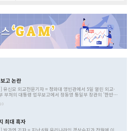
보고 논란
] 유신모 외교전문기자 = 청와대 영빈관에서 5일 열린 외교·
부 부처의 대통령 업무보고에서 정동영 통일부 장관의 '한반도
 구상'과 업무보고 발언이 논란을 빚고 있다. 이날 정 장관의
10
정부 내 조율을 거치지 않은 사안을 정책으로 추진하겠다고 공
는가 하면 사실 관계에 맞지 않은 설명도 있었다. 이재명 대통
로 신중을 기해 달라고 경고했고, 조현 외교부 장관은 '이상
지 최대 흑자
 근거한 비현실적 구상'이라는 비판을 내놨다. 그동안 정 장
책 관련 발언이 물의를 빚은 적은 여러 번 있지만 대통령과 유
] 박가연 기자 = 지난 6월 우리나라의 경상수지가 전월에 이