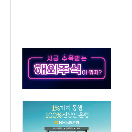
도 놀랍지 않아"
태양광 착공…여의도 1.6배 규모
...금융주 낙폭 커
정책 아냐" 해명
~9일 최대 100mm 호우
결… 수니파 국가들의 새 안보 협력 구도
비온 59㎡ 18억원대
-서울시 '정책 엇박자'
생애최초만 경쟁 치열
래·ETF 매수에도 고유가·금리·입법 지연 '삼중 부담'