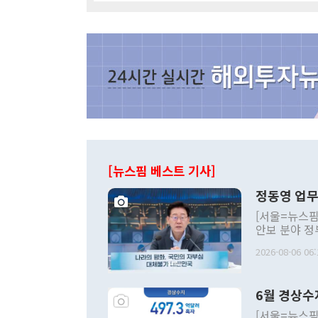
[뉴스핌 베스트 기사]
정동영 업무
[서울=뉴스핌
안보 분야 정
평화공존 발전
2026-08-06 06:
발언 중에는 
언한 것이 있
령은 공개적으
6월 경상수
주의적 희망에
관의 대북 정
[서울=뉴스핌