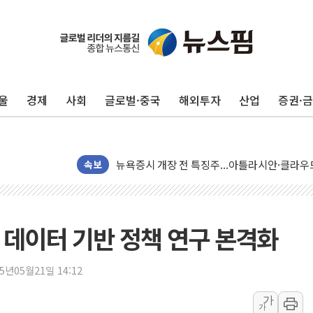
울
경제
사회
글로벌·중국
해외투자
산업
증권·
[종합] 美 7월 고용 2만3000명 감소 '쇼크'…
[사진] 이슬람 수니파 3개국, 공동방위협정 체
뉴욕증시 개장 전 특징주...아틀라시안·클
속보
보훈부, 미 DPAA와 MOU… "6·25 미군 실종
트럼프 "금리 내려야"…파월 때와 달리 워시엔
특정 정치인 측근 포항시 정책특보 내정설...포
데이터 기반 정책 연구 본격화
李 "해남 태양광, 대한민국 다음 100년 밑거
李 대통령, '6시간 마라톤 부동산 2차 회의' 
25년05월21일 14:12
트럼프, 中 겨냥 폴리실리콘 관세 15% 부과
[사진] 빈살만과 에르도안의 만남
가
가