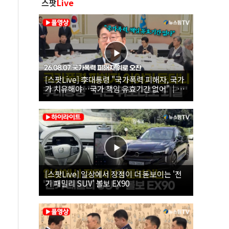
스팟
Live
[스팟Live] 李대통령 "국가폭력 피해자, 국가
가 치유해야…국가 책임 유효기간 없어"｜
26.08.07 국가폭력 피해자 위로 오찬
[스팟Live] 일상에서 장점이 더 돋보이는 '전
기 패밀리 SUV' 볼보 EX90