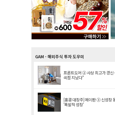
GAM
- 해외주식 투자 도우미
프론트도어 ② 사상 최고가 경신
곡점 지났다"
[홍콩 대장주] 메이퇀 ③ 신성장
'폭발적 성장'