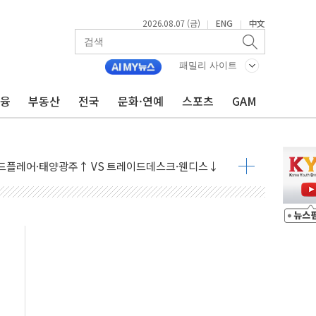
2026.08.07 (금)
ENG
中文
|
|
패밀리 사이트
금융
부동산
전국
문화·연예
스포츠
GAM
9월 금리 인상 기대 후퇴
결
라우드플레어·태양광주↑ VS 트레이드데스크·웬디스↓
자 7359명 끝까지 찾겠다"
 톤 낮춰
항시 '시끌'
름…수도권 집중 완화 전환점"
주재… "전폭적 공급 확대·속도전 총력"
…美 태양광주 급등