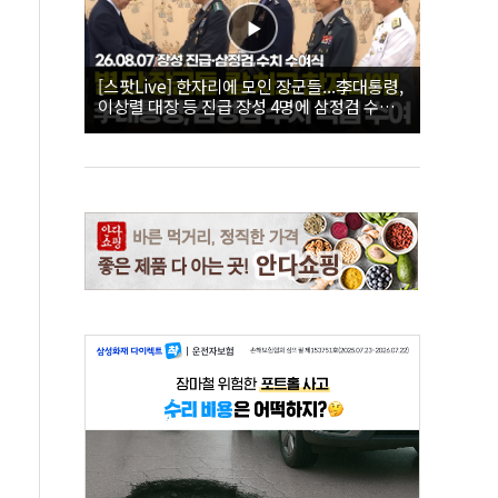
[스팟Live] 한자리에 모인 장군들...李대통령,
이상렬 대장 등 진급 장성 4명에 삼정검 수치
직접 수여｜26.08.07 장성 진급·삼정검 수치
수여식