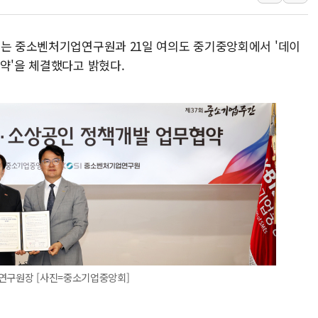
이란와이어 "이란 최고지도자 위독…곧 사망해
남동발전, 해남군에 국내 최대 규모 400MW 
회는 중소벤처기업연구원과 21일 여의도 중기중앙회에서 '데이
[인도증시] 중동 불안 속 유가 상승에 소폭 하락
약'을 체결했다고 밝혔다.
황희 '폐버스 청년주택' SNS 글 역풍에 "정부
폭염 누그러지고 가뭄 숙지나...경북동해안권 8
사우디·튀르키예·파키스탄, '공동방위협정' 체
신길동 신축도 3.3㎡당 7250만원…써밋 클라
용산공원·그린벨트로 또 충돌…반복되는 국토부
[AI 부동산 투데이] 특공 전략도 '극과 극'…
[코인시황] 비트코인 6만4000달러대 횡보…고
처연구원장 [사진=중소기업중앙회]