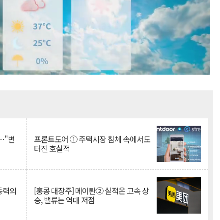
Mute
…"변
프론트도어 ① 주택시장 침체 속에서도
터진 호실적
 동력의
[홍콩 대장주] 메이퇀② 실적은 고속 상
승, 밸류는 역대 저점