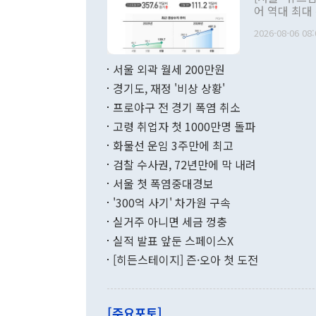
관 부처 장관
어 역대 최대
관의 무리한 
출 호조로 월
다. [정동영 통일부 장관이 지난달 23일 오후 서울 종로구 정부서울청사에
2026-08-06 08:
료=한국은행] 한국은행이 6일 발표한 '2026년 6월 국제수지(잠정)'에
서 취임 1주년 
면 지난 6월
부 장관 권한
1000만달러
서울 외곽 월세 200만원
발전 구상'을
이에 따라 올
적 갈등 해결
경기도, 재정 '비상 상황'
했다. 경상수
결과 혐오의 
9000만달러
프로야구 전 경기 폭염 취소
년간의 CVI
지 기준 상품
고령 취업자 첫 1000만명 돌파
무너졌다고도 
며 월간 기준
현실을 바꾸는
달러로 38.
화물선 운임 3주만에 최고
를 평화 체제
196.9% 급
검찰 수사권, 72년만에 막 내려
함께 4자 대
수출은 160
지만 이 대통
서울 첫 폭염중대경보
(18.6%) 
화공존 정책이
했다. 통관 기
'300억 사기' 차가원 구속
다"고 지적했
(16.4%)
투리가 잡혀 
실거주 아니면 세금 껑충
월(-10억9
쁜 상황이 초
증가와 유류할
실적 발표 앞둔 스페이스X
9·19 군사
기록했지만 
[히든스테이지] 즌·오아 첫 도전
"우리의 선의
로 전환됐다.
으로 약간의 의문
를 기록해 전
관은 업무보고
는 배당수입
주의에 근거한
줄면서 25억
[주요포토]
라며 "여러분