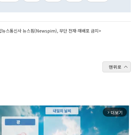
뉴스통신사 뉴스핌(Newspim), 무단 전재-재배포 금지>
맨위로
더보기
arrow_forward_ios