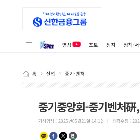
영상
포토
정치
정책·서
홈
산업
중기·벤처
중기중앙회-중기벤처硏, 
기사입력 :
2025년05월21일 14:12
최종수정 :
20