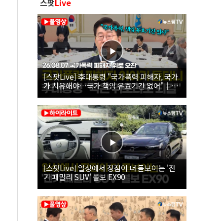
스팟
Live
[스팟Live] 李대통령 "국가폭력 피해자, 국가
가 치유해야…국가 책임 유효기간 없어"｜
26.08.07 국가폭력 피해자 위로 오찬
[스팟Live] 일상에서 장점이 더 돋보이는 '전
기 패밀리 SUV' 볼보 EX90