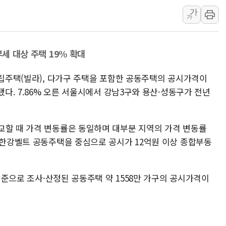
美 고용 쇼크에 엔화 장중 급등…시장은 "또 개입했나" 촉
가
[AI MY 뉴스] 뉴욕 반도체주 프리뷰...美 고용 쇼크에 반도
가
뉴욕증시 프리뷰, 美 고용 쇼크에 금리 인상 우려 후퇴…나
[종합] 美 7월 고용 2만3000명 감소 '쇼크'…9월 금리 인
부세 대상 주택 19% 확대
[사진] 이슬람 수니파 3개국, 공동방위협정 체결
연립주택(빌라), 다가구 주택을 포함한 공동주택의 공시가격이
뉴욕증시 개장 전 특징주...아틀라시안·클라우드플레어
됐다. 7.86% 오른 서울시에서 강남3구와 용산·성동구가 전년
보훈부, 미 DPAA와 MOU… "6·25 미군 실종자 7359명
트럼프 "금리 내려야"…파월 때와 달리 워시엔 톤 낮춰
특정 정치인 측근 포항시 정책특보 내정설...포항시 '시끌'
교할 때 가격 변동률은 동일하며 대부분 지역의 가격 변동률
李 "해남 태양광, 대한민국 다음 100년 밑거름…수도권 집
와 한강벨트 공동주택을 중심으로 공시가 12억원 이상 종합부동
.
 기준으로 조사·산정된 공동주택 약 1558만 가구의 공시가격이