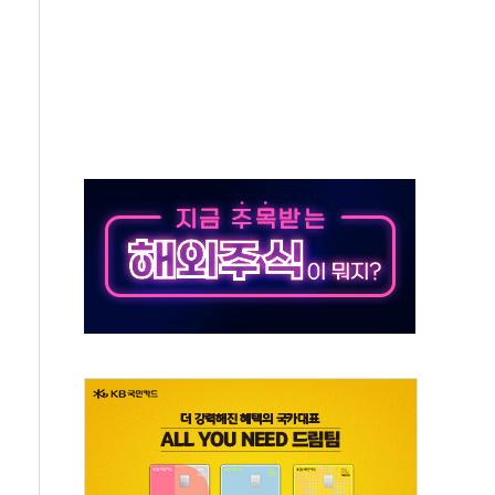
각
체주 '활짝'
스닥 선물 1%대 상승
상 기대 후퇴
·태양광주↑ VS 트레이드데스크·웬디스↓
 끝까지 찾겠다"
중 완화 전환점"