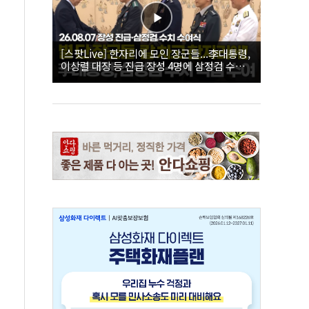
[스팟Live] 한자리에 모인 장군들...李대통령,
이상렬 대장 등 진급 장성 4명에 삼정검 수치
직접 수여｜26.08.07 장성 진급·삼정검 수치
수여식