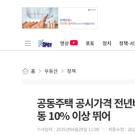
영상
포토
정치
정책·서
홈
부동산
정책
공동주택 공시가격 전년비
동 10% 이상 뛰어
기사입력 :
2025년04월29일 11:00
최종수정 :
20