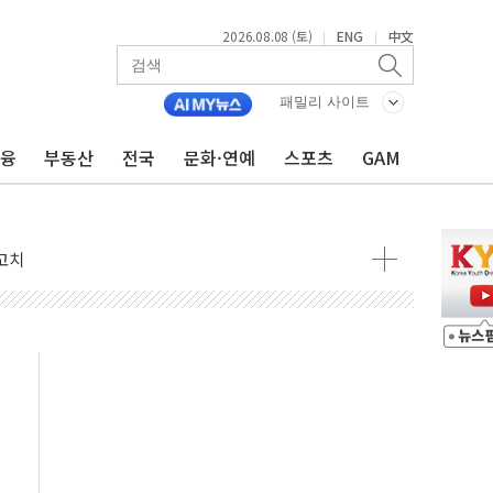
2026.08.08 (토)
ENG
中文
|
|
패밀리 사이트
금융
부동산
전국
문화·연예
스포츠
GAM
 정청래 격차 확대'
타진
최고치
 요구
낮아지며 상승… STOXX 600 지수는 나흘 연속 최고치
세
엘·이란 위협에 맞설 자체 억지력 강화
동
톱'… 美 해상봉쇄 영향