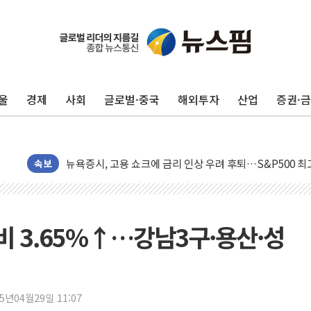
울
경제
사회
글로벌·중국
해외투자
산업
증권·
민주, 오늘 제주·인천 경선 결과 발표...'김민석 재역전 vs
한상협, 업계 개인정보 보안 새판 짠다…'자율규제단체' 
뉴욕증시, 고용 쇼크에 금리 인상 우려 후퇴…S&P500 
속보
트럼프, 쿡 연준 이사 해임 재추진…"26일까지 의혹 소명"
유럽증시, 美 고용 예상 밖 부진에 연준 금리 인상 가능성 
미 연준 매파 기세 꺾이나…고용 감소에 9월 동결 전망 우
 3.65%↑…강남3구·용산·성
[종합] 이슬람 수니파 3국, '공동방위협정' 체결… 이스라
트럼프, 백신·자폐증 행정명령 검토…"이르면 다음 주"
美 항소법원, 백악관 무도회장 공사 중단 명령…트럼프 제
이란 핵심 원유 수출항 '하르그섬', 최근 1주일 이상 '올스
25년04월29일 11:07