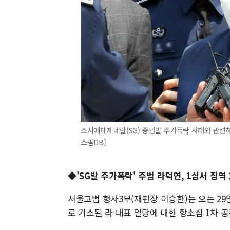
소시에테제네랄(SG) 증권발 주가폭락 사태와 관련해
스핌DB]
◆
'SG발 주가폭락' 주범 라덕연, 1심서 징역 
서울고법 형사3부(재판장 이승한)는 오는 
로 기소된 라 대표 일당에 대한 항소심 1차 