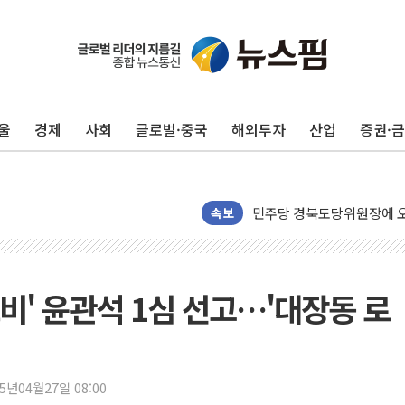
125mm 폭우 쏟아진 울진..
평택 진위면 공장서 질식사
울
경제
사회
글로벌·중국
해외투자
산업
증권·
포항 블루밸리 국가산단에 '
상주 낙동강 선착장 하류서 50
[종합] 김민석, 정청래에 누적 1
민주당 경북도당위원장에 오중
속보
인천서 말다툼 중 어머니 살
김민석, 강원·대구·경북 경선서
[속보] 민주, 강원·대구·경북 
로비' 윤관석 1심 선고…'대장동 로
[속보] 민주, 경북 경선 결과 
[속보] 민주, 대구 경선 결과 
[속보] 민주, 강원 경선 결과 
25년04월27일 08:00
정재헌 CEO, SKT 장기고