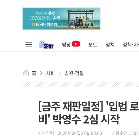
영상
포토
정치
정책·서
홈
사회
법원·검찰
[금주 재판일정] '입법 
비' 박영수 2심 시작
기사입력 :
2025년04월27일 08:00
최종수정 :
20