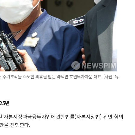
 주가조작을 주도한 의혹을 받는 라덕연 호안투자자문 대표. [사진=뉴
25년
29일 자본시장과금융투자업에관한법률(자본시장법) 위반 혐의
공판을 진행한다.