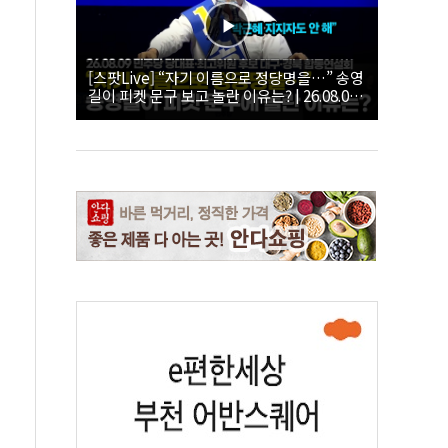
[스팟Live] “자기 이름으로 정당명을…” 송영
길이 피켓 문구 보고 놀란 이유는? | 26.08.09
더불어민주당 당대표·최고위원 후보 대구·경
북 합동연설회