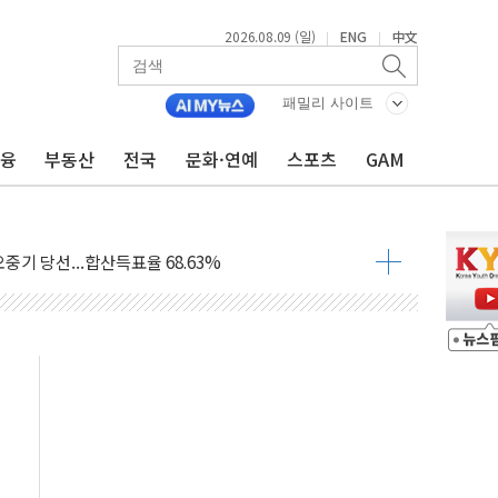
2026.08.09 (일)
ENG
中文
|
|
.'두천~하당'·'올미골교' 차량 통행 선제 제한
패밀리 사이트
고 발생…작업자 1명 숨져
금융
부동산
전국
문화·연예
스포츠
GAM
철강 AI융합실증센터' 들어선다
대 숨진 채 발견...경찰, 조사 중
.48%p 차 선두 유지...金 46.01% vs 鄭 44.53%
기 당선...합산득표율 68.63%
해 10대 구속…범행 후 반려견도 죽여
 정청래에 승리…金 48.54% vs 鄭 44.40%
경선 결과...김민석 48.54% 정청래 44.40%
발표...김민석 47.37% 정청래 45.71% 송영길 6.92%
발표...정청래 47.82% 김민석 46.35% 송영길 5.83%
발표...김민석 50.30% 정청래 41.94% 송영길 7.76%
객 400명 맞이…"마음 잇는 시간 되길"