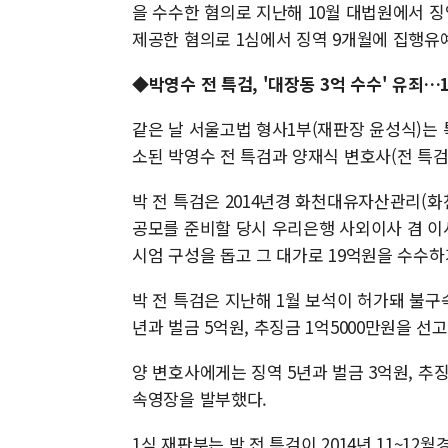
을 수수한 혐의로 지난해 10월 대법원에서 징
제공한 혐의로 1심에서 징역 9개월에 집행유예
◆
박영수 전 특검, '대장동 3억 수수' 유죄…
같은 날 서울고법 형사1부(재판장 윤성식)는
소된 박영수 전 특검과 양재식 변호사(전 특검
박 전 특검은 2014년경 화천대유자산관리(
공모를 준비할 당시 우리은행 사외이사 겸 이
시엄 구성을 돕고 그 대가로 19억원을 수수하
박 전 특검은 지난해 1월 보석이 허가돼 불구속
년과 벌금 5억원, 추징금 1억5000만원을 
양 변호사에게는 징역 5년과 벌금 3억원, 추
속영장을 발부했다.
1심 재판부는 박 전 특검이 2014년 11~