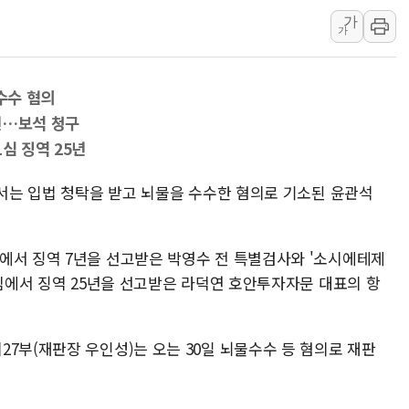
최태원, 노소영에 9440억
가
가
하나금융, 명동 소상공인에 
인천시 광복절 현수막 '태
수수 혐의
병무청, 보충역 전면 손질…
7년…보석 청구
홈플러스發 대형마트 판매,
심 징역 25년
윤준병·이해민 의원, '정부
'호우·산사태 주의보' 울진 
에서는 입법 청탁을 받고 뇌물을 수수한 혐의로 기소된 윤관석
에서 징역 7년을 선고받은 박영수 전 특별검사와 '소시에테제
1심에서 징역 25년을 선고받은 라덕연 호안투자자문 대표의 항
7부(재판장 우인성)는 오는 30일 뇌물수수 등 혐의로 재판