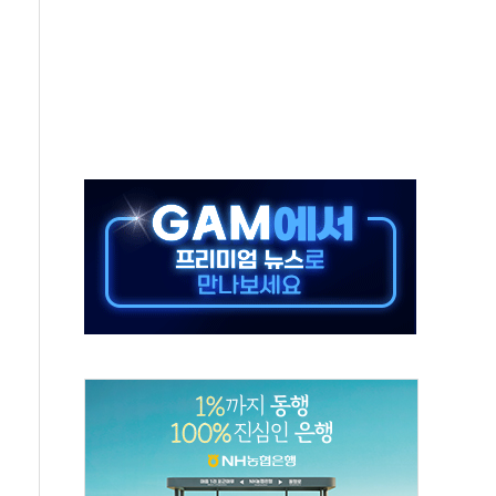
 지급 확정되나…재상고 앞두고 막판 셈법
'행복상자' 전달
극기 거꾸로' 논란…이틀만에 철거
 예술·체육요원 최대 33% 감축
 역대 최대폭 감소한 9.4%↓…유통업계 양극화 심화
 특사'로 콜롬비아 대통령 취임식 참석
시간당 30mm 강한 비...호우 피해 없어