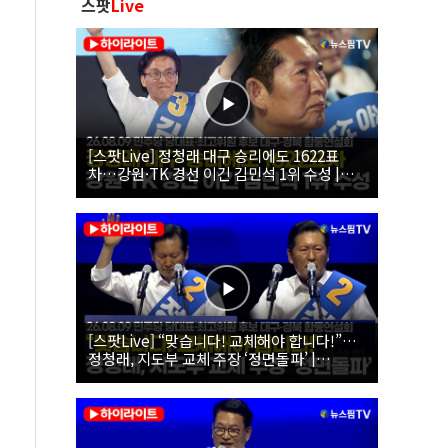
스팟
Live
[스팟Live] 정청래 대구 승리에도 1622표
차…강원·TK 경선 이긴 김민석 1위 수성 |
26.08.09 더불어민주당 당대표·최고위원 후
보 대구·경북 합동연설회
[스팟Live] “맞습니다! 교체해야 합니다!”…
정청래, 지도부 교체 주장 ‘정면돌파’ |
26.08.09 더불어민주당 당대표·최고위원 후
보 대구·경북 합동연설회