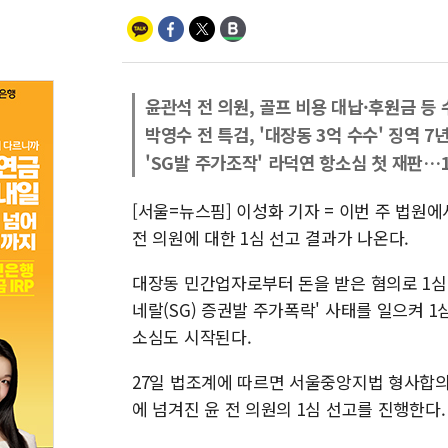
윤관석 전 의원, 골프 비용 대납·후원금 등 
박영수 전 특검, '대장동 3억 수수' 징역 
'SG발 주가조작' 라덕연 항소심 첫 재판…1
[서울=뉴스핌] 이성화 기자 = 이번 주 법원
전 의원에 대한 1심 선고 결과가 나온다.
대장동 민간업자로부터 돈을 받은 혐의로 1심
네랄(SG) 증권발 주가폭락' 사태를 일으켜 
소심도 시작된다.
27일 법조계에 따르면 서울중앙지법 형사합의2
에 넘겨진 윤 전 의원의 1심 선고를 진행한다.