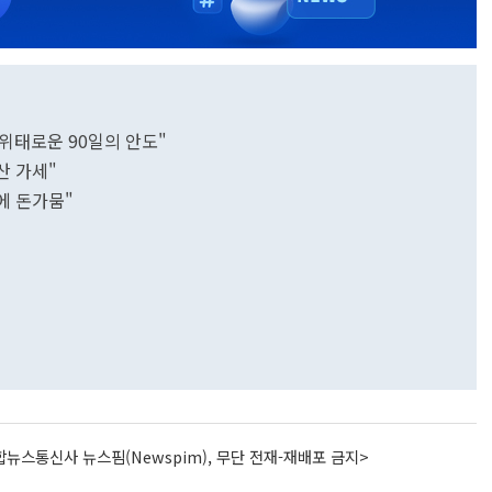
"위태로운 90일의 안도"
산 가세"
에 돈가뭄"
뉴스통신사 뉴스핌(Newspim), 무단 전재-재배포 금지>