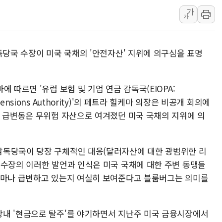
가
[속보] 민주, 대구 경선 결과 
가
[속보] 민주, 강원 경선 결과 
정재헌 CEO, SKT 장기고
독당국 수장이 미국 국채의 '안전자산' 지위에 의구심을 표명
최태원, 노소영에 9440억
하나금융, 명동 소상공인에 
인천시 광복절 현수막 '태
 따르면 '유럽 보험 및 기업 연금 감독국(EIOPA:
nal Pensions Authority)'의 페트라 힐케마 의장은 비공개 회의에
병무청, 보충역 전면 손질…
격 급변동은 무위험 자산으로 여겨졌던 미국 국채의 지위에 의
홈플러스發 대형마트 판매,
윤준병·이해민 의원, '정부
'호우·산사태 주의보' 울진 
감독당국이 당장 구체적인 대응(달러자산에 대한 광범위한 리
여야, 황희 '버스 하우스' 공
 수장의 이러한 발언과 인식은 미국 국채에 대한 주변 동맹들
얼마나 급변하고 있는지 여실히 보여준다고 블룸버그는 의미를
내 '현금으로 탈주'를 야기하면서 지난주 미국 금융시장에서