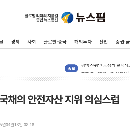
울
경제
사회
글로벌·중국
해외투자
산업
증권·
평택 진위면 공장서 질식사
포항 블루밸리 국가산단에 '
속보
상주 낙동강 선착장 하류서 50
[종합] 김민석, 정청래에 누적 '
민주당 경북도당위원장에 오중
 국채의 안전자산 지위 의심스럽
인천서 말다툼 중 어머니 살
김민석, 강원·대구·경북 경선서
[속보] 민주, 강원·대구·경북 
25년04월18일 08:18
[속보] 민주, 경북 경선 결과 