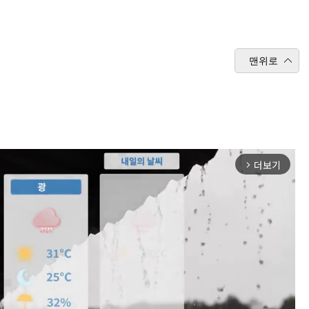
맨위로
더보기
arrow_forward_ios