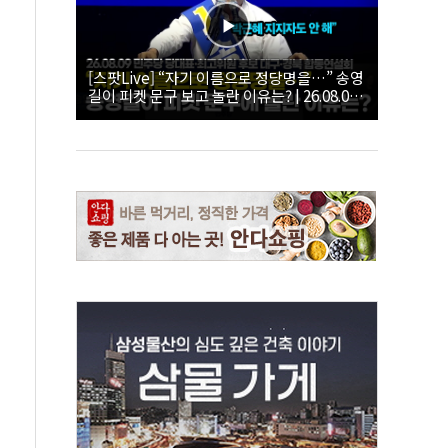
[스팟Live] “자기 이름으로 정당명을…” 송영
길이 피켓 문구 보고 놀란 이유는? | 26.08.09
더불어민주당 당대표·최고위원 후보 대구·경
북 합동연설회