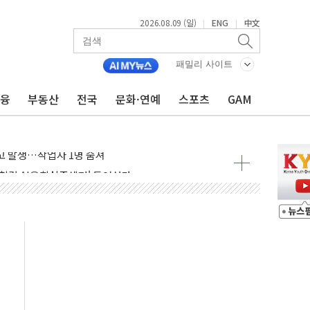
2026.08.09 (일)
ENG
中文
|
|
패밀리 사이트
금융
부동산
전국
문화·연예
스포츠
GAM
고 발생…작업자 1명 숨져
철강 AI융합실증센터' 들어선다
대 숨진 채 발견...경찰, 조사 중
1.48%p' 차 선두 유지...金 46.01% vs 鄭 44.53%
기 당선...합산득표율 68.63%
해 10대 구속…범행 후 반려견도 죽여
 정청래에 승리…金 48.54% vs 鄭 44.40%
경선 결과...김민석 48.54% 정청래 44.40%
발표...김민석 47.37% 정청래 45.71% 송영길 6.92%