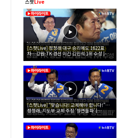
스팟
Live
[스팟Live] 정청래 대구 승리에도 1622표
차…강원·TK 경선 이긴 김민석 1위 수성 |
26.08.09 더불어민주당 당대표·최고위원 후
보 대구·경북 합동연설회
[스팟Live] “맞습니다! 교체해야 합니다!”…
정청래, 지도부 교체 주장 ‘정면돌파’ |
26.08.09 더불어민주당 당대표·최고위원 후
보 대구·경북 합동연설회