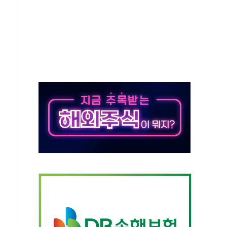
발표...정청래 47.82% 김민석 46.35% 송영길 5.83%
발표...김민석 50.30% 정청래 41.94% 송영길 7.76%
객 400명 맞이…"마음 잇는 시간 되길"
 지급 확정되나…재상고 앞두고 막판 셈법
'행복상자' 전달
극기 거꾸로' 논란…이틀만에 철거
 예술·체육요원 최대 33% 감축
 역대 최대폭 감소한 9.4%↓…유통업계 양극화 심화
 특사'로 콜롬비아 대통령 취임식 참석
시간당 30mm 강한 비...호우 피해 없어
방…野 "청년 우롱 기괴" vs 與 "송구한 해프닝"