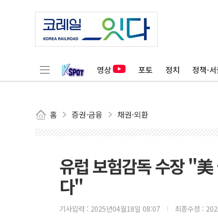
영상
포토
정치
정책·서
홈
증권·금융
채권·외환
유럽 보험감독 수장 "美
다"
기사입력 :
2025년04월18일 08:07
최종수정 :
20