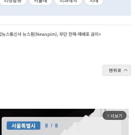
의정갈등
서울대
의과대학
의대
뉴스통신사 뉴스핌(Newspim), 무단 전재-재배포 금지>
맨위로
더보기
arrow_forward_ios