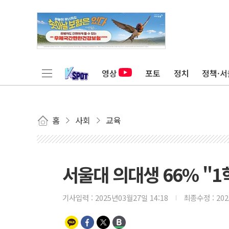
영상
포토
정치
정책·서
홈
사회
교육
서울대 의대생 66% "
기사입력 :
2025년03월27일 14:18
최종수정 :
20