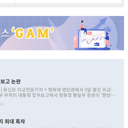
보고 논란
] 유신모 외교전문기자 = 청와대 영빈관에서 5일 열린 외교·
부 부처의 대통령 업무보고에서 정동영 통일부 장관의 '한반도
 구상'과 업무보고 발언이 논란을 빚고 있다. 이날 정 장관의
10
정부 내 조율을 거치지 않은 사안을 정책으로 추진하겠다고 공
는가 하면 사실 관계에 맞지 않은 설명도 있었다. 이재명 대통
로 신중을 기해 달라고 경고했고, 조현 외교부 장관은 '이상
지 최대 흑자
 근거한 비현실적 구상'이라는 비판을 내놨다. 그동안 정 장
책 관련 발언이 물의를 빚은 적은 여러 번 있지만 대통령과 유