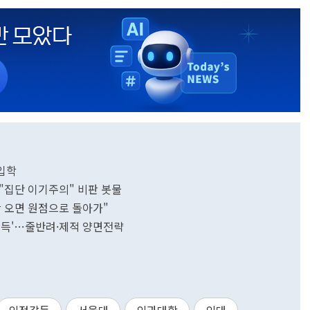
 입학
"집단 이기주의" 비판 봇물
안 오면 원점으로 돌아가"
설득'…줄반려·제적 양면전략