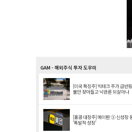
GAM
- 해외주식 투자 도우미
[미국 특징주] 빅테크 주가 급반등..
불안 잦아들고 낙관론 되살아나
[홍콩 대장주] 메이퇀 ③ 신성장
'폭발적 성장'