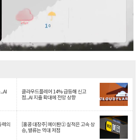
Mute
.AI
클라우드플레어 14% 급등해 신고
점...AI 지출 확대에 전망 상향
 동력의
[홍콩 대장주] 메이퇀② 실적은 고속 상
승, 밸류는 역대 저점