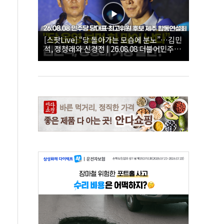
[스팟Live] “당 돌아가는 모습에 분노”…김민
석, 정청래와 신경전 | 26.08.08 더불어민주당
당대표·최고위원 후보 제주 합동연설회