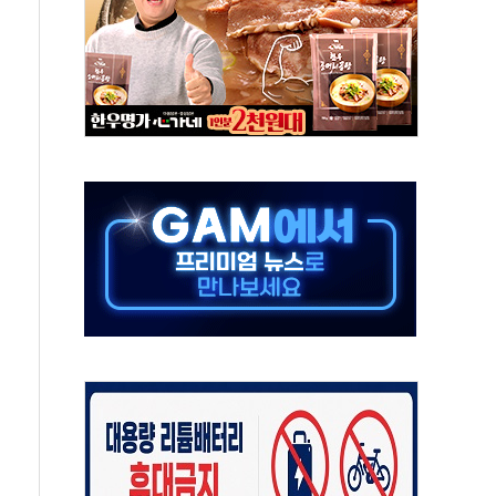
 지속…내륙 곳곳 소나기
택 검토, 민주당 스스로 원칙 뒤집는 것"
속…청주·진천 35도, 곳곳 소나기
지·공소청 출범…피해자들 '범죄 사각지대' 우려
보 보안 새판 짠다…'자율규제단체' 타진
 경선 발표...김민석 '재역전' vs 정청래 '격차 확대'