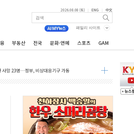
2026.08.08 (토)
ENG
中文
|
|
루질 중 실종 60대 나흘만에 숨진 채 발견
머니 흉기 살해…10대 아들 체포
패밀리 사이트
에 '뻔뻔' 받아친 정청래…제주 연설서 신경전 고조
금융
부동산
전국
문화·연예
스포츠
GAM
 재검토 지시…與 "적극 환영"·野 "졸속 국정"
랑주의보…10일까지 최대 3.5m 높은 물결
 사망 23명…정부, 비상대응기구 가동
양, 수도 베이징도 부동산 규제 철폐
수위 상승으로 피서객 7명 고립…전원 구조
'별똥별 멍' 운영…페르세우스 유성우 관측
 시간당 50mm 이상 폭우…호우경보 발효
90대 숨져…온열질환 여부 조사
기능시험 오전 집중 편성…체감온도 38도 넘으면 중단
가누르기 방지법' 전면 재검토 지시
 시간당 20~30mm 강한 비...가뭄 해소될 듯