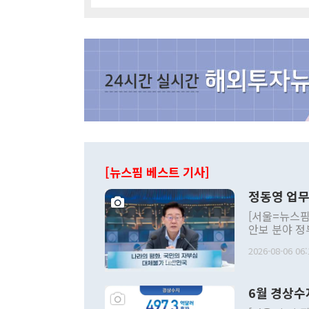
[뉴스핌 베스트 기사]
정동영 업무
[서울=뉴스핌
안보 분야 정
평화공존 발전
2026-08-06 06:
발언 중에는 
언한 것이 있
령은 공개적으
6월 경상수
주의적 희망에
관의 대북 정