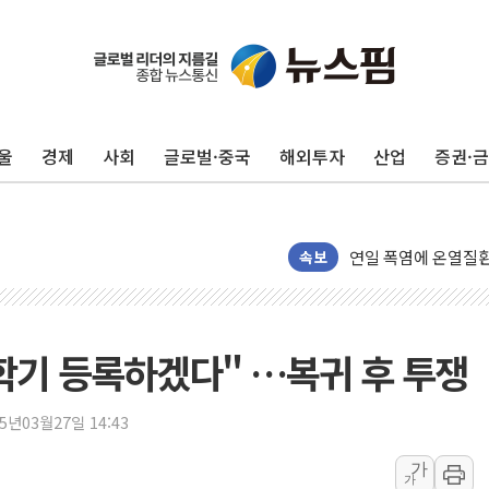
인천 선재도 갯벌서 해
인천서 말다툼 중 어
'화합' 꺼낸 김민석
울
경제
사회
글로벌·중국
해외투자
산업
증권·
李대통령, ISA 개편
동해중부 전 해상 풍
연일 폭염에 온열질환
中 전방위 아파트 부
속보
인제 용대리 계곡서 
동해시, 11~14일 
강원 중·남부 동해안
1학기 등록하겠다" …복귀 후 투쟁
청양 밭에서 일하던 
폭염에 車 운전면허 
25년03월27일 14:43
李대통령, 'ISA·주
가
가
'호우 특보' 경북 울진