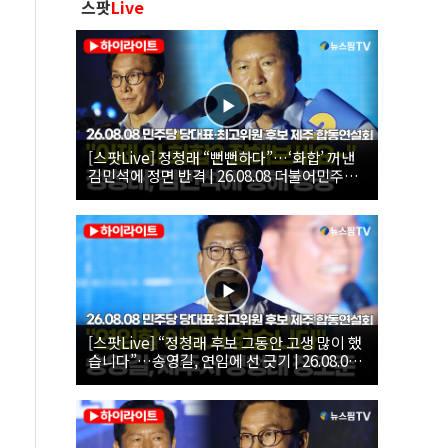
스팟
Live
[스팟Live] 정청래 “뻔뻔하다”…‘화합’ 꺼낸
김민석에 정면 반격 | 26.08.08 더불어민주당
당대표·최고위원 후보 제주 합동연설회
[스팟Live] “정청래 후보 그동안 고생 많이 했
습니다”…송영길, 연임에 선 긋기 | 26.08.08
더불어민주당 당대표·최고위원 후보 제주 합
동연설회