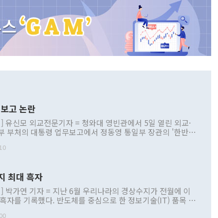
보고 논란
] 유신모 외교전문기자 = 청와대 영빈관에서 5일 열린 외교·
부 부처의 대통령 업무보고에서 정동영 통일부 장관의 '한반도
 구상'과 업무보고 발언이 논란을 빚고 있다. 이날 정 장관의
10
정부 내 조율을 거치지 않은 사안을 정책으로 추진하겠다고 공
는가 하면 사실 관계에 맞지 않은 설명도 있었다. 이재명 대통
로 신중을 기해 달라고 경고했고, 조현 외교부 장관은 '이상
지 최대 흑자
 근거한 비현실적 구상'이라는 비판을 내놨다. 그동안 정 장
책 관련 발언이 물의를 빚은 적은 여러 번 있지만 대통령과 유
] 박가연 기자 = 지난 6월 우리나라의 경상수지가 전월에 이
이 공개적으로 부정적 입장을 표명한 것은 이례적이다. 정 장
 흑자를 기록했다. 반도체를 중심으로 한 정보기술(IT) 품목 수
대북 접근법과 월권을 제어해야 한다는 목소리도 높아지고 있
간 상품수출이 처음으로 1000억달러를 넘어선 영향이다. [자
00