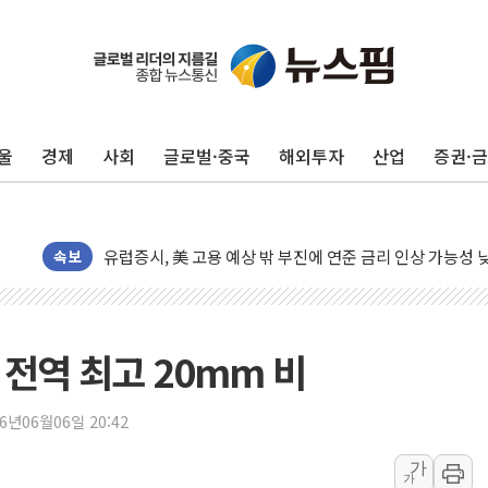
울
경제
사회
글로벌·중국
해외투자
산업
증권·
뉴욕증시, 고용 쇼크에 금리 인상 우려 후퇴…S&P500 
트럼프, 쿡 연준 이사 해임 재추진…"26일까지 의혹 소명"
유럽증시, 美 고용 예상 밖 부진에 연준 금리 인상 가능성 
속보
미 연준 매파 기세 꺾이나…고용 감소에 9월 동결 전망 우
[종합] 이슬람 수니파 3국, '공동방위협정' 체결… 이스라
트럼프, 백신·자폐증 행정명령 검토…"이르면 다음 주"
 전역 최고 20mm 비
美 항소법원, 백악관 무도회장 공사 중단 명령…트럼프 제
이란 핵심 원유 수출항 '하르그섬', 최근 1주일 이상 '올스
26년06월06일 20:42
美 고용 쇼크에 엔화 장중 급등…시장은 "또 개입했나" 촉
가
[AI MY 뉴스] 뉴욕 반도체주 프리뷰...美 고용 쇼크에 반도
가