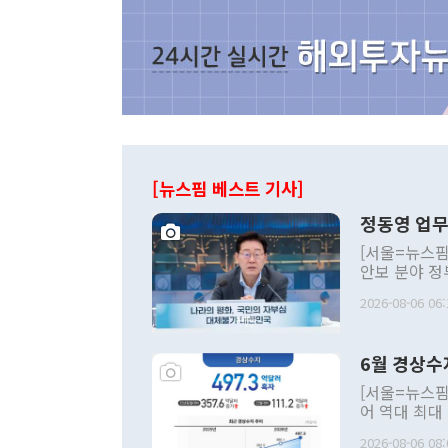
[뉴스핌 베스트 기사]
정동영 업무
[서울=뉴스핌
안보 분야 정
평화공존 발전
2026-08-06 06:
발언 중에는 
언한 것이 있
령은 공개적으
6월 경상수
주의적 희망에
관의 대북 정
[서울=뉴스핌
관 부처 장관
어 역대 최대
관의 무리한 
출 호조로 월
다. [정동영 통일부 장관이 지난달 23일 오후 서울 종로구 정부서울청사에
2026-08-06 08: