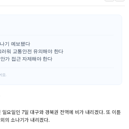
뉴욕증시 프리뷰, 美 고용 쇼크에 금리 인상 우려 후퇴…나
[종합] 美 7월 고용 2만3000명 감소 '쇼크'…9월 금리 인
[사진] 이슬람 수니파 3개국, 공동방위협정 체결
뉴욕증시 개장 전 특징주...아틀라시안·클라우드플레어
보훈부, 미 DPAA와 MOU… "6·25 미군 실종자 7359명
 소나기 예보됐다
트럼프 "금리 내려야"…파월 때와 달리 워시엔 톤 낮춰
미끄러워 교통안전 유의해야 한다
특정 정치인 측근 포항시 정책특보 내정설...포항시 '시끌'
해안가 접근 자제해야 한다
李 "해남 태양광, 대한민국 다음 100년 밑거름…수도권 집
李 대통령, '6시간 마라톤 부동산 2차 회의' 주재… "전폭
어요.
트럼프, 中 겨냥 폴리실리콘 관세 15% 부과…美 태양광주
'
첫 일요일인 7일 대구와 경북권 전역에 비가 내리겠다. 또 이튿
내외의 소나기가 내리겠다.