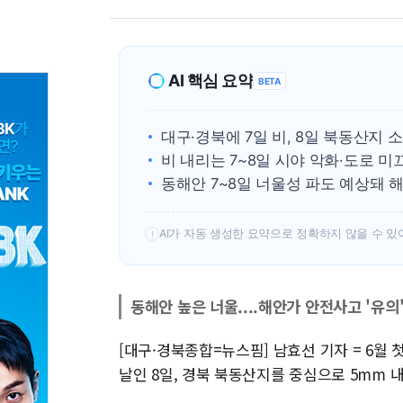
AI 핵심 요약
BETA
대구·경북에 7일 비, 8일 북동산지
비 내리는 7~8일 시야 악화·도로 
동해안 7~8일 너울성 파도 예상돼 
AI가 자동 생성한 요약으로 정확하지 않을 수 있
!
동해안 높은 너울....해안가 안전사고 '유의
[대구·경북종합=뉴스핌] 남효선 기자 = 6월 
날인 8일, 경북 북동산지를 중심으로 5mm 