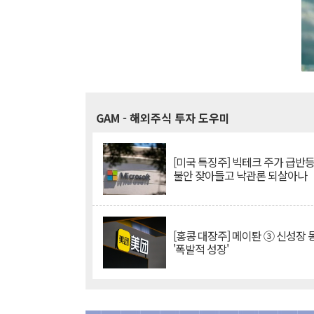
GAM
- 해외주식 투자 도우미
[미국 특징주] 빅테크 주가 급반등..
불안 잦아들고 낙관론 되살아나
[홍콩 대장주] 메이퇀 ③ 신성장
'폭발적 성장'