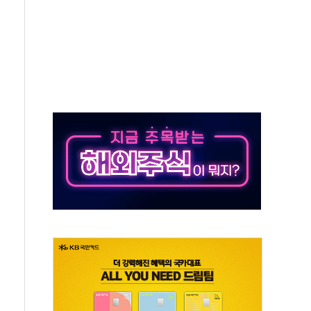
스닥 선물 1%대 상승
상 기대 후퇴
·태양광주↑ VS 트레이드데스크·웬디스↓
 끝까지 찾겠다"
중 완화 전환점"
적 공급 확대·속도전 총력"
 급등