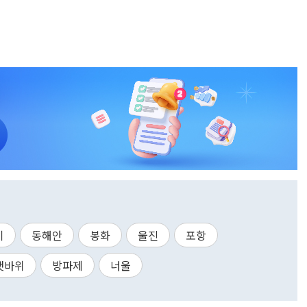
기
동해안
봉화
울진
포항
갯바위
방파제
너울