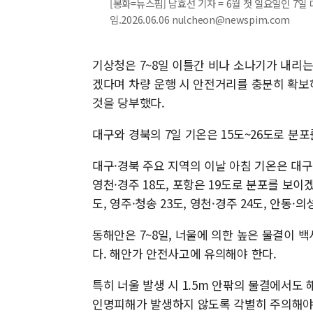
[봉화=뉴스핌] 남효선 기자 = 6월 첫 일요일인 7
임.2026.06.06 nulcheon@newspim.com
기상청은 7~8일 이틀간 비나 소나기가 내리
겠다며 차량 운행 시 안전거리를 충분히 확보
것을 당부했다.
대구와 경북의 7일 기온은 15도~26도로 분포
대구·경북 주요 지역의 이날 아침 기온은 대구 18
영천·경주 18도, 포항은 19도로 분포를 보이겠고
도, 영주·청송 23도, 영천·경주 24도, 안동·
동해안은 7~8일, 너울에 의한 높은 물결이
다. 해안가 안전사고에 유의해야 한다.
특히 너울 발생 시 1.5m 안팎의 물결에서도
인명피해가 발생하지 않도록 각별히 주의해야