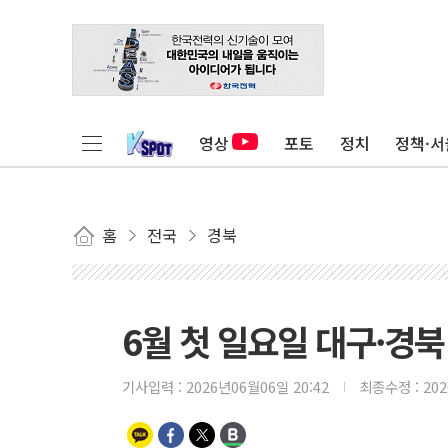
영상
포토
정치
정책·서
홈
전국
경북
6월 첫 일요일 대구·경북
기사입력 :
2026년06월06일 20:42
최종수정 :
20