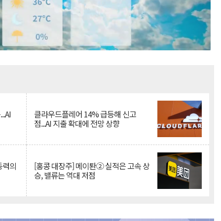
Mute
.AI
클라우드플레어 14% 급등해 신고
점...AI 지출 확대에 전망 상향
 동력의
[홍콩 대장주] 메이퇀② 실적은 고속 상
승, 밸류는 역대 저점