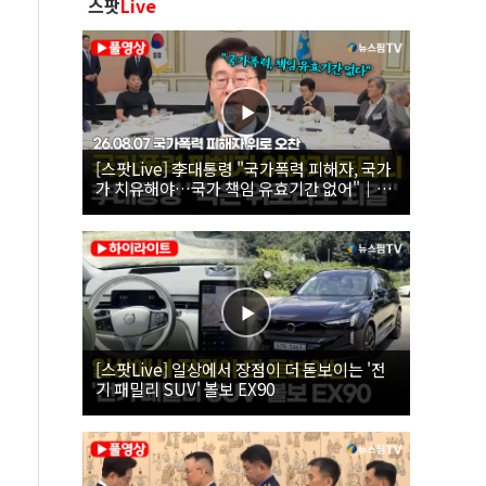
스팟
Live
[스팟Live] 李대통령 "국가폭력 피해자, 국가
가 치유해야…국가 책임 유효기간 없어"｜
26.08.07 국가폭력 피해자 위로 오찬
[스팟Live] 일상에서 장점이 더 돋보이는 '전
기 패밀리 SUV' 볼보 EX90