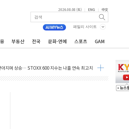
2026.08.08 (토)
ENG
中文
|
|
패밀리 사이트
금융
부동산
전국
문화·연예
스포츠
GAM
최고치
 요구
낮아지며 상승… STOXX 600 지수는 나흘 연속 최고치
세
엘·이란 위협에 맞설 자체 억지력 강화
동
톱'… 美 해상봉쇄 영향
각
체주 '활짝'