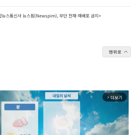
뉴스통신사 뉴스핌(Newspim), 무단 전재-재배포 금지>
맨위로
더보기
arrow_forward_ios