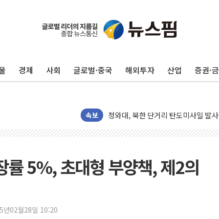
울
경제
사회
글로벌·중국
해외투자
산업
증권·
김정관 장관 "영업이익 N% 성과급
뉴욕증시 프리뷰, 미 주가선물 AI주
청와대, 북한 단거리 탄도미사일 발사
금값 7주 만에 최고…美 고용 둔화·
속보
[인도증시] 중동 긴장 완화에 실적 호
러, 1인칭시점 드론으로 우크라 민간
[베트남 증시] 지수 하락 속 'DGC
장률 5%, 초대형 부양책, 제2의
'월가의 황제' 다이먼 "금융시장 레
양주 섬유염색공장서 화재 1명 중상…
김정관 산업부 장관 "주 52시간 손봐
25년02월28일 10:20
해군 1함대 창설 80주년…지역과 함께