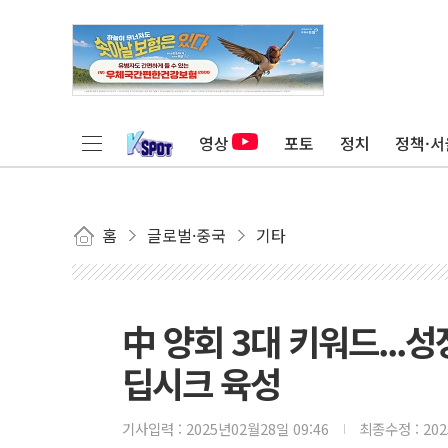
영상
포토
정치
정책·서
홈
글로벌·중국
기타
中 양회 3대 키워드...성
딥시크 육성
기사입력 :
2025년02월28일 09:46
최종수정 :
20