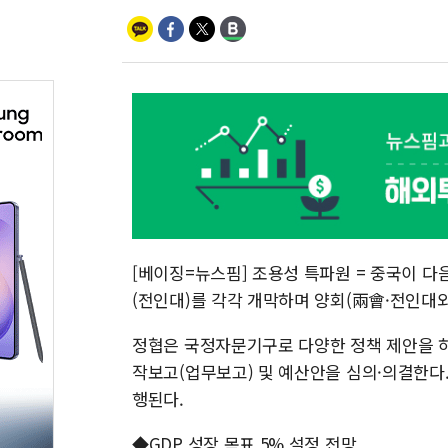
[베이징=뉴스핌] 조용성 특파원 = 중국이 다
(전인대)를 각각 개막하며 양회(兩會·전인대와
정협은 국정자문기구로 다양한 정책 제안을 하
작보고(업무보고) 및 예산안을 심의·의결한다
행된다.
◆GDP 성장 목표 5% 설정 전망