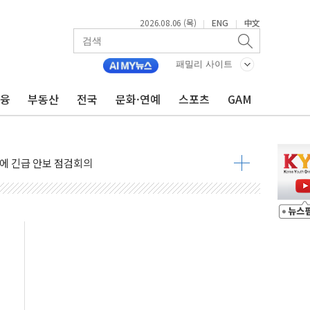
2026.08.06 (목)
ENG
中文
|
|
패밀리 사이트
금융
부동산
전국
문화·연예
스포츠
GAM
 반대…상법·자본시장법 개정 논의"
 차익실현 속 혼조세...웨스턴디지털·샌디스크↓
에 긴급 안보 점검회의
호르무즈 재개방 기대에 강세
조까지, 상승...호실적 보고 기업 상승세 뚜렷
인 '사파리' 공격… 시민들 공포감 극대화 전략
' 임시 주총 기대감에 홀로 상한가…마진 잔액은 사상 최고
버리지 위험수위…숨은 차입이 더 큰 변수"
대응 1단계 진압 중
야, 경쟁상대 中과 비교해야"
하는 '선봉'의 대민 봉사