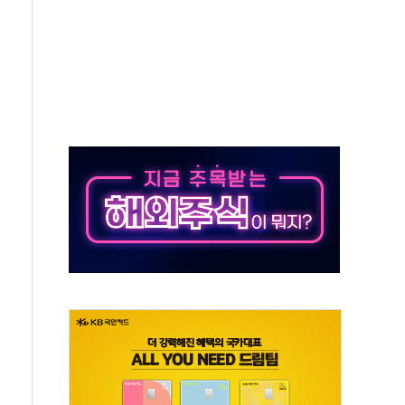
미사일 1발 발사… 올해 10번째·42일 만 도발
 새 안보 위기… 반군·마약카르텔이 습득해 전투 활용
어선 구조
무해한 표면 부식 물질"
분만에 진화...외국인 노동자 숨져
즌2
축 피해 최소화 '총력 대응'
유입에도 박스권…美 암호화폐 법안 처리 여부도 변수
 '62일째'..."대부분 여기서 상주"