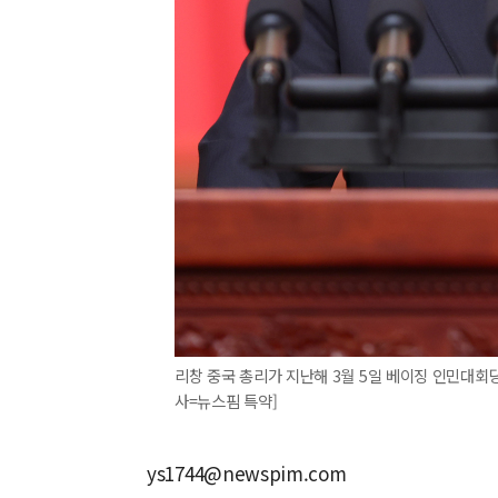
리창 중국 총리가 지난해 3월 5일 베이징 인민대회
사=뉴스핌 특약]
ys1744@newspim.com