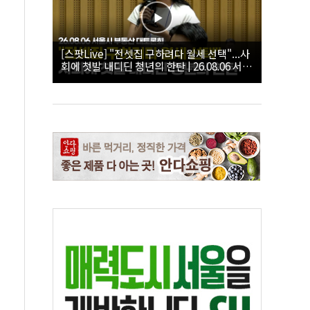
[스팟Live] "전셋집 구하려다 월세 선택"...사
회에 첫발 내디딘 청년의 한탄 | 26.08.06 서울
시 부동산 대토론회