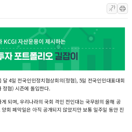
가
[3보] 북, 원산서 동해로 단거리 탄도
가
우크라 드론 전술, 중남미 콜롬비아에
동해해경, 독도 해상서 부유물 감긴 
주한미군 "오산기지 누출, 백린 아닌 
구미 폐염산처리업체서 불 2시간30여
해군과 함께하는 '불금전파, 송정' 시
강원도 폭염특보 11일째…온열질환·가
[코인 시황] 비트코인, ETF 자금 
[르포] 39도 폭염 속 잠실 개표소 시위
음 달 4일 전국인민정치협상회의(정협), 5일 전국인민대표대회
 정협) 시즌에 돌입한다.
게 되며, 우리나라의 국회 격인 전인대는 국무원의 올해 공
. 양회 폐막일은 아직 공개되지 않았지만 보통 일주일 동안 진