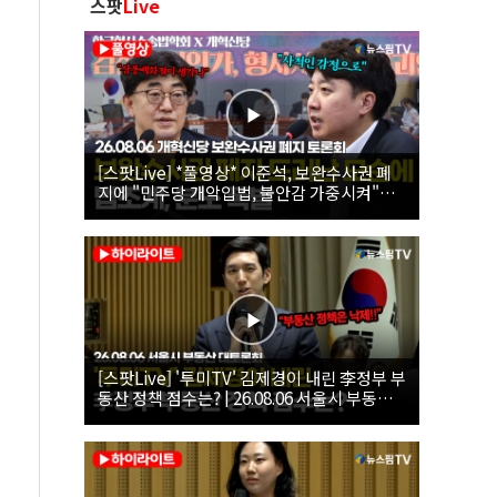
스팟
Live
[스팟Live] *풀영상* 이준석, 보완수사권 폐
지에 "민주당 개악입법, 불안감 가중시켜"｜
26.08.06 개혁신당 보완수사권 폐지 토론회
[스팟Live] '투미TV' 김제경이 내린 李정부 부
동산 정책 점수는? | 26.08.06 서울시 부동산
대토론회