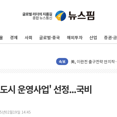
김민석, 2주차 제주·인천 경선서
[속보] 민주, 제주·인천 경선 결
[속보] 민주, 인천 경선 결과 발
울
경제
사회
글로벌·중국
해외투자
산업
증권·
[속보] 민주, 제주 경선 결과 발
이번주 국내 주요 금융일정(8.1
美, 이란전 출구전략 만지작
강릉·동해·삼척 시간당 최대 
속보
폐기물 수거하다 참변…60대
서울 중랑구 주택가서 흉기 난
李대통령 "결혼 때문에 손해 
도시 운영사업' 선정...국비
여수 오동도 인근 해상서 모
추미애, '위안부' 피해자 기림
인천 선재도 갯벌서 해루질 중
25년02월19일 14:45
인천서 말다툼 중 어머니 흉기