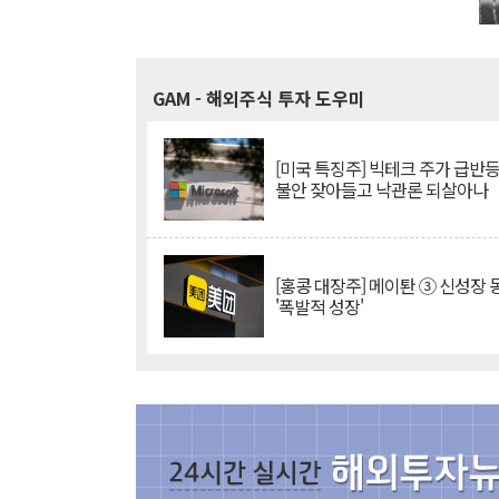
GAM
- 해외주식 투자 도우미
[미국 특징주] 빅테크 주가 급반등..
불안 잦아들고 낙관론 되살아나
[홍콩 대장주] 메이퇀 ③ 신성장
'폭발적 성장'