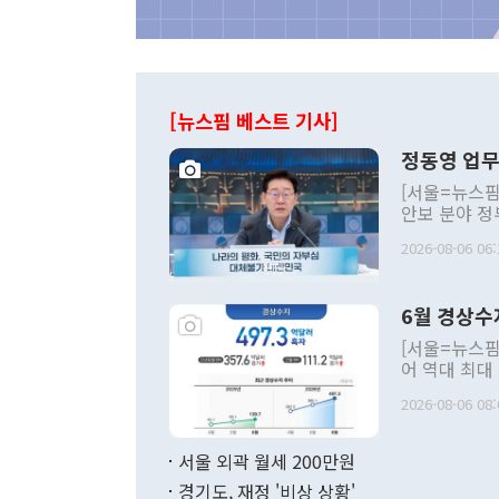
[뉴스핌 베스트 기사]
정동영 업무
[서울=뉴스핌
안보 분야 정
평화공존 발전
2026-08-06 06:
발언 중에는 
언한 것이 있
령은 공개적으
6월 경상수
주의적 희망에
관의 대북 정
[서울=뉴스핌
관 부처 장관
어 역대 최대
관의 무리한 
출 호조로 월
다. [정동영 통일부 장관이 지난달 23일 오후 서울 종로구 정부서울청사에
2026-08-06 08:
료=한국은행] 한국은행이 6일 발표한 '2026년 6월 국제수지(잠정)'에
서 취임 1주년 
면 지난 6월
부 장관 권한
1000만달러
서울 외곽 월세 200만원
발전 구상'을
이에 따라 올
적 갈등 해결
경기도, 재정 '비상 상황'
했다. 경상수