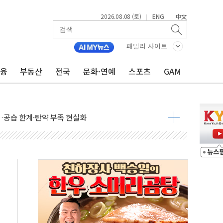
2026.08.08 (토)
ENG
中文
|
|
 정청래에 승리...47.75% vs 42.08%
과 발표...김민석 47.75% 정청래 42.08%
패밀리 사이트
표...김민석 45.09% 정청래 43.27% 송영길 11.63%
금융
부동산
전국
문화·연예
스포츠
GAM
표...김민석 52.64% 정청래 39.89% 송영길 7.47%
0~8.14)
…공습 한계·탄약 부족 현실화
50㎜ 폭우…강원 동해안 강한 비 이어져
 환경미화원 수거차에 치여 사망
동…60대 남성 2명 숨져
보는 일 없게"…'결혼 페널티' 22개 과제 손본다
터보트 전복…1명 사망·1명 실종
의 날 참석..."국제적 시민 연대로 목소리 내야"
 실종 60대 나흘만에 숨진 채 발견
 살해 10대 아들 체포