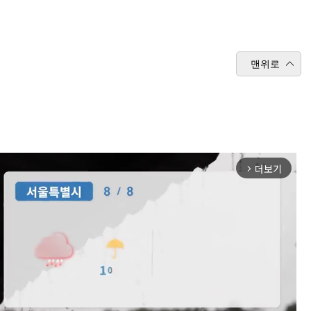
맨위로
더보기
arrow_forward_ios