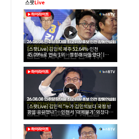
스팟
Live
[스팟Live] 김민석 제주 52.64%·인천
45.09%로 연속 1위…정청래 따돌렸다’ |
26.08.08 더불어민주당 당대표·최고위원 후
보 인천 합동연설회
[스팟Live] 김민석 “누가 김민석보다 국정 방
향을 공유했나”…인천서 ‘대체불가’ 외쳤다 |
26.08.08 더불어민주당 당대표·최고위원 후
보 인천 합동연설회