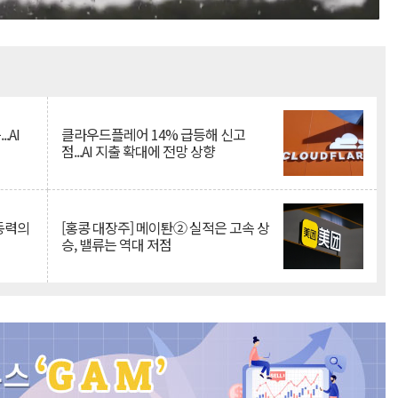
Mute
.AI
클라우드플레어 14% 급등해 신고
점...AI 지출 확대에 전망 상향
 동력의
[홍콩 대장주] 메이퇀② 실적은 고속 상
승, 밸류는 역대 저점