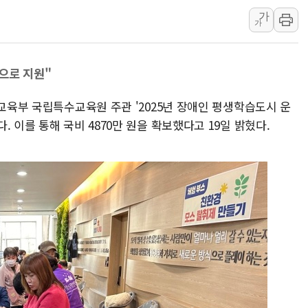
가
'화합' 꺼낸 김민석에 '뻔뻔
가
李대통령, ISA 개편 재검토 
동해중부 전 해상 풍랑주의보…
으로 지원"
연일 폭염에 온열질환 사망 
中 전방위 아파트 부양, 수도
 교육부 국립특수교육원 주관 '2025년 장애인 평생학습도시 운
인제 용대리 계곡서 수위 상
 이를 통해 국비 4870만 원을 확보했다고 19일 밝혔다.