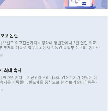
보고 논란
] 유신모 외교전문기자 = 청와대 영빈관에서 5일 열린 외교·
부 부처의 대통령 업무보고에서 정동영 통일부 장관의 '한반도
 구상'과 업무보고 발언이 논란을 빚고 있다. 이날 정 장관의
10
정부 내 조율을 거치지 않은 사안을 정책으로 추진하겠다고 공
는가 하면 사실 관계에 맞지 않은 설명도 있었다. 이재명 대통
로 신중을 기해 달라고 경고했고, 조현 외교부 장관은 '이상
지 최대 흑자
 근거한 비현실적 구상'이라는 비판을 내놨다. 그동안 정 장
책 관련 발언이 물의를 빚은 적은 여러 번 있지만 대통령과 유
] 박가연 기자 = 지난 6월 우리나라의 경상수지가 전월에 이
이 공개적으로 부정적 입장을 표명한 것은 이례적이다. 정 장
 흑자를 기록했다. 반도체를 중심으로 한 정보기술(IT) 품목 수
대북 접근법과 월권을 제어해야 한다는 목소리도 높아지고 있
간 상품수출이 처음으로 1000억달러를 넘어선 영향이다. [자
00
 따르
기자간담회를 하고 있다. [사진=통일부] 2026.07.23 ◆통일
 경상수지는 497억3000만달러 흑자로 집계됐다. 전월(386억
 넘어선 주장 정 장관은 이날 업무보고에서 '한반도 평화공존
)에 이어 두 달 연속 월간 기준 역대 최대 기록을 갈아치웠다.
 설명하면서 이재명 정부 2년차 핵심 과제로 상호 존중·평화
해 상반기 누적 경상수지 흑자는 1910억1000만달러를 기록
·핵 없는 한반도 등 3대 기본 방향을 제시했다. 정 장관은 "대
지 흑자를 견인한 것은 상품수지다. 6월 상품수지는 478억