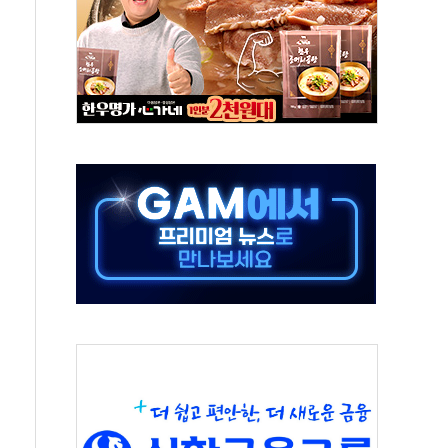
' 받아친 정청래…제주 연설서 신경전 고조
지시…與 "적극 환영"·野 "졸속 국정"
10일까지 최대 3.5m 높은 물결
23명…정부, 비상대응기구 가동
 베이징도 부동산 규제 철폐
승으로 피서객 7명 고립…전원 구조