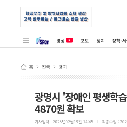
영상
포토
정치
정책·서
홈
전국
경기
광명시 '장애인 평생학습
4870원 확보
기사입력 :
2025년02월19일 14:45
최종수정 :
20