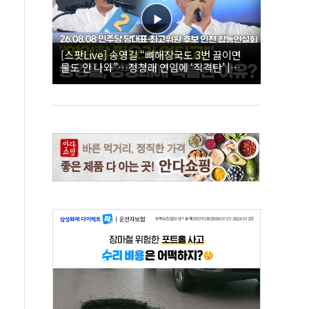
[스팟Live] 송영길 “뼈해장국도 3번 끓이면
물도 안 나와”…정청래 연임에 ‘직격탄’ |
26.08.08 더불어민주당 당대표·최고위원 후
보 인천 합동연설회