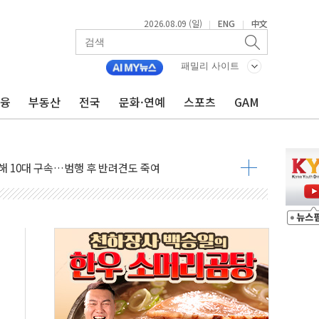
2026.08.09 (일)
ENG
中文
|
|
고 발생…작업자 1명 숨져
철강 AI융합실증센터' 들어선다
패밀리 사이트
대 숨진 채 발견...경찰, 조사 중
금융
부동산
전국
문화·연예
스포츠
GAM
.48%p 차 선두 유지...金 46.01% vs 鄭 44.53%
기 당선...합산득표율 68.63%
해 10대 구속…범행 후 반려견도 죽여
 정청래에 승리…金 48.54% vs 鄭 44.40%
경선 결과...김민석 48.54% 정청래 44.40%
발표...김민석 47.37% 정청래 45.71% 송영길 6.92%
발표...정청래 47.82% 김민석 46.35% 송영길 5.83%
발표...김민석 50.30% 정청래 41.94% 송영길 7.76%
객 400명 맞이…"마음 잇는 시간 되길"
 지급 확정되나…재상고 앞두고 막판 셈법
'행복상자' 전달