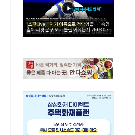
[스팟Live] “자기 이름으로 정당명을…” 송영
길이 피켓 문구 보고 놀란 이유는? | 26.08.09
더불어민주당 당대표·최고위원 후보 대구·경
북 합동연설회