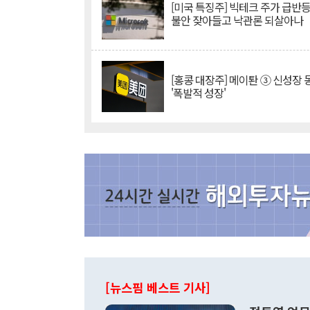
[미국 특징주] 빅테크 주가 급반등..
불안 잦아들고 낙관론 되살아나
[홍콩 대장주] 메이퇀 ③ 신성장
'폭발적 성장'
[뉴스핌 베스트 기사]