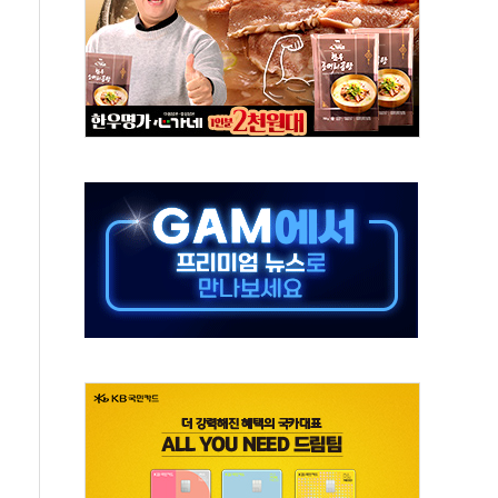
극기 거꾸로' 논란…이틀만에 철거
 예술·체육요원 최대 33% 감축
 역대 최대폭 감소한 9.4%↓…유통업계 양극화 심화
 특사'로 콜롬비아 대통령 취임식 참석
시간당 30mm 강한 비...호우 피해 없어
방…野 "청년 우롱 기괴" vs 與 "송구한 해프닝"