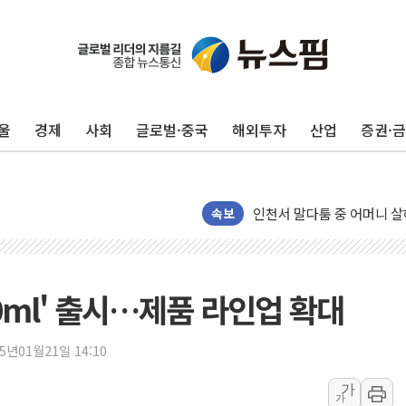
평택 진위면 공장서 질식사
포항 블루밸리 국가산단에 '
상주 낙동강 선착장 하류서 50
울
경제
사회
글로벌·중국
해외투자
산업
증권·
[종합] 김민석, 정청래에 누적 1
민주당 경북도당위원장에 오중
인천서 말다툼 중 어머니 살
김민석, 강원·대구·경북 경선서
속보
[속보] 민주, 강원·대구·경북 
[속보] 민주, 경북 경선 결과 
[속보] 민주, 대구 경선 결과 
00ml' 출시…제품 라인업 확대
[속보] 민주, 강원 경선 결과 
정재헌 CEO, SKT 장기고
25년01월21일 14:10
최태원, 노소영에 9440억
가
가
하나금융, 명동 소상공인에 