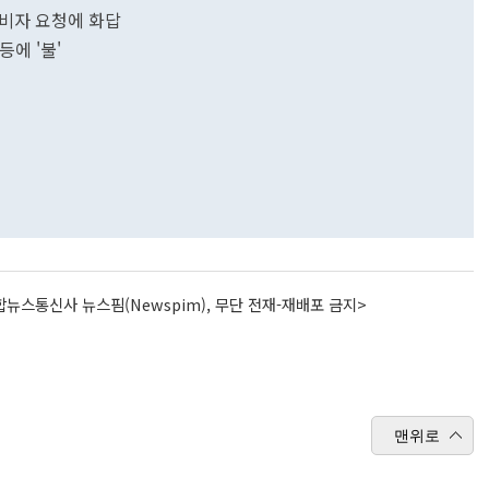
소비자 요청에 화답
등에 '불'
뉴스통신사 뉴스핌(Newspim), 무단 전재-재배포 금지>
맨위로