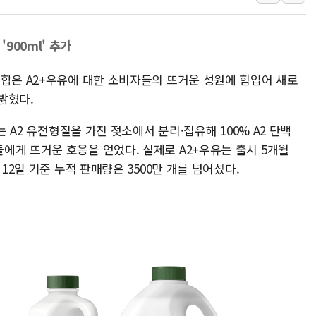
인천시 광복절 현수막 '태
병무청, 보충역 전면 손질…
 '900ml' 추가
홈플러스發 대형마트 판매,
조합은 A2+우유에 대한 소비자들의 뜨거운 성원에 힘입어 새로
윤준병·이해민 의원, '정부
 밝혔다.
'호우·산사태 주의보' 울진 
여야, 황희 '버스 하우스' 공
는 A2 유전형질을 가진 젖소에서 분리·집유해 100% A2 단백
에게 뜨거운 호응을 얻었다. 실제로 A2+우유는 출시 5개월
12일 기준 누적 판매량은 3500만 개를 넘어섰다.