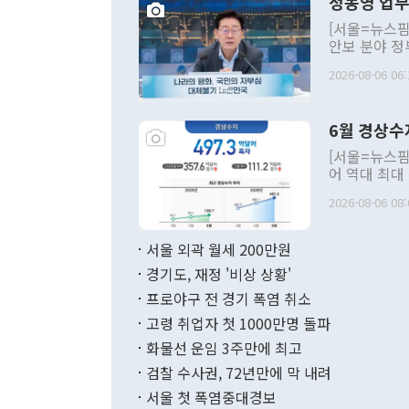
정동영 업무
[서울=뉴스핌
안보 분야 정
평화공존 발전
2026-08-06 06:
발언 중에는 
언한 것이 있
령은 공개적으
6월 경상수
주의적 희망에
관의 대북 정
[서울=뉴스핌
관 부처 장관
어 역대 최대
관의 무리한 
출 호조로 월
다. [정동영 통일부 장관이 지난달 23일 오후 서울 종로구 정부서울청사에
2026-08-06 08:
료=한국은행] 한국은행이 6일 발표한 '2026년 6월 국제수지(잠정)'에
서 취임 1주년 
면 지난 6월
부 장관 권한
1000만달러
서울 외곽 월세 200만원
발전 구상'을
이에 따라 올
적 갈등 해결
경기도, 재정 '비상 상황'
했다. 경상수
결과 혐오의 
9000만달러
프로야구 전 경기 폭염 취소
년간의 CVI
지 기준 상품
고령 취업자 첫 1000만명 돌파
무너졌다고도 
며 월간 기준
현실을 바꾸는
달러로 38.
화물선 운임 3주만에 최고
를 평화 체제
196.9% 급
검찰 수사권, 72년만에 막 내려
함께 4자 대
수출은 160
지만 이 대통
서울 첫 폭염중대경보
(18.6%) 