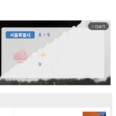
더보기
arrow_forward_ios
Mute