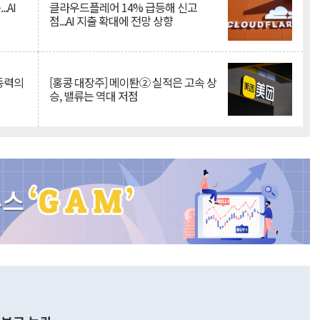
.AI
클라우드플레어 14% 급등해 신고
점...AI 지출 확대에 전망 상향
 동력의
[홍콩 대장주] 메이퇀② 실적은 고속 상
승, 밸류는 역대 저점