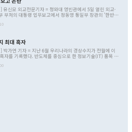
보고 논란
] 유신모 외교전문기자 = 청와대 영빈관에서 5일 열린 외교·
부 부처의 대통령 업무보고에서 정동영 통일부 장관의 '한반도
 구상'과 업무보고 발언이 논란을 빚고 있다. 이날 정 장관의
10
정부 내 조율을 거치지 않은 사안을 정책으로 추진하겠다고 공
는가 하면 사실 관계에 맞지 않은 설명도 있었다. 이재명 대통
로 신중을 기해 달라고 경고했고, 조현 외교부 장관은 '이상
지 최대 흑자
 근거한 비현실적 구상'이라는 비판을 내놨다. 그동안 정 장
책 관련 발언이 물의를 빚은 적은 여러 번 있지만 대통령과 유
] 박가연 기자 = 지난 6월 우리나라의 경상수지가 전월에 이
이 공개적으로 부정적 입장을 표명한 것은 이례적이다. 정 장
 흑자를 기록했다. 반도체를 중심으로 한 정보기술(IT) 품목 수
대북 접근법과 월권을 제어해야 한다는 목소리도 높아지고 있
간 상품수출이 처음으로 1000억달러를 넘어선 영향이다. [자
00
 따르
기자간담회를 하고 있다. [사진=통일부] 2026.07.23 ◆통일
 경상수지는 497억3000만달러 흑자로 집계됐다. 전월(386억
 넘어선 주장 정 장관은 이날 업무보고에서 '한반도 평화공존
)에 이어 두 달 연속 월간 기준 역대 최대 기록을 갈아치웠다.
 설명하면서 이재명 정부 2년차 핵심 과제로 상호 존중·평화
해 상반기 누적 경상수지 흑자는 1910억1000만달러를 기록
·핵 없는 한반도 등 3대 기본 방향을 제시했다. 정 장관은 "대
지 흑자를 견인한 것은 상품수지다. 6월 상품수지는 478억
언어는 멈춰야 한다"면서 주적 용어 대체를 주장했다. 지난 25
 흑자를 기록하며 전월에 이어 역대 최대를 다시 썼다. 국제수
D(완전하고 검증가능하며 되돌릴 수 없는 비핵화) 구도는 이미
수출은 1123억7000만달러로 전년 동월 대비 84.5% 증가하
했다. 또 "현 시점에서 흘러간 선(先)비핵화만 되뇌는 것은
 처음으로 1000억달러를 넘어섰다. 상품수입은 644억8000만
 데 힘이 되지 않는다"고 주장했다. 정 장관은 또 "정전 체제
6% 늘었다. 통관 기준으로는 반도체 수출이 전년 동월 대비
로 바꾸는 논의에 착수하겠다"면서 "북·미 정상회담 견인과
증했고 컴퓨터·주변기기(SSD)는 282.7% 증가했다. IT 품목
화의 동력을 확보하기 위해 최선을 다할 것"이라고 말했다. 하
.4% 늘었으며 비IT 품목도 ▲석유제품(47.5%) ▲화공품
령은 정 장관의 구상에 대부분 제동을 걸었다. 이 대통령은 "평
▲철강제품(17.9%) ▲승용차(6.1%) 등을 중심으로 18.6% 증가