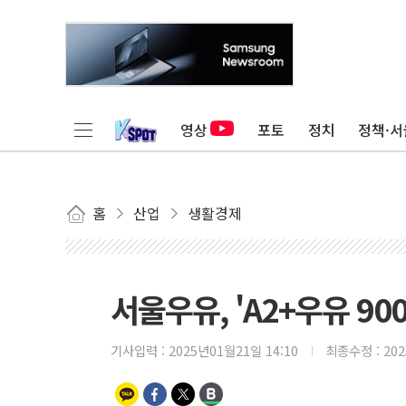
영상
포토
정치
정책·서
홈
산업
생활경제
서울우유, 'A2+우유 9
기사입력 :
2025년01월21일 14:10
최종수정 :
20