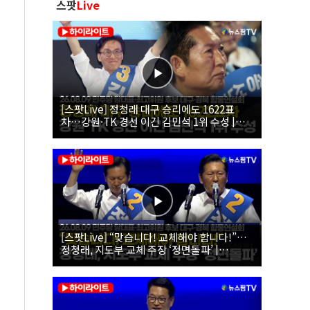
스팟
Live
[스팟Live] 정청래 대구 승리에도 1622표
차…강원·TK 경선 이긴 김민석 1위 수성 |
26.08.09 더불어민주당 당대표·최고위원 후
보 대구·경북 합동연설회
[스팟Live] “맞습니다! 교체해야 합니다!”…
정청래, 지도부 교체 주장 ‘정면돌파’ |
26.08.09 더불어민주당 당대표·최고위원 후
보 대구·경북 합동연설회