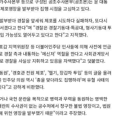
국가수사본부 등으로 구성된 공조수사본부(공조본)는 윤 대통
차 체포영장을 발부받아 집행 시점을 고심하고 있다.
발부받아 경찰을 앞세워 체포를 시도하다 실패하자, 또다시
서겠다고 한다"며 "경찰은 경찰기동대·특공대, 형사기동대 투
투입 가능성도 열어두고 있다고 한다"고 지적했다.
 마포갑 지역위원장 등 더불어민주당 인사들에 의해 사전에 언급
로 경찰 측과 내통하는 '메신저' 역할을 한다고 사회관계망서
으로 경찰을 사실상 지휘하고 있음을 자백했다"고 덧붙였다.
원', '경호관 전원 체포', '헬기, 장갑차 투입' 등의 글을 올려
 민주당 의원 역시 '총을 맞더라도 집행하라'며 유혈 사태의
다"고 강하게 비판했다.
거나 국헌 문란을 목적으로 병력과 무력을 동원하는 명백한
내란죄 수사권이 없는 공수처에서 청구한 불법 영장이고, 법원
해 위헌 영장을 발부했기 때문"이라고 주장했다.