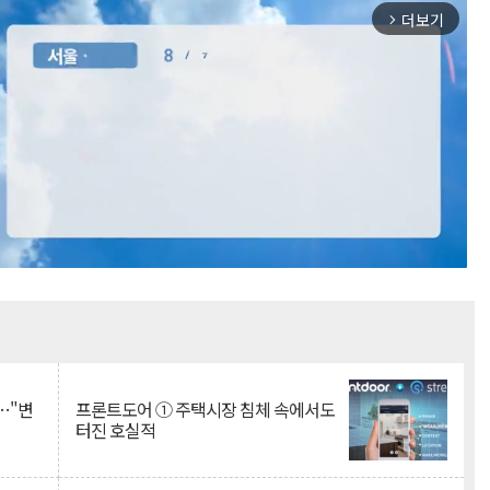
더보기
arrow_forward_ios
Mute
…"변
프론트도어 ① 주택시장 침체 속에서도
터진 호실적