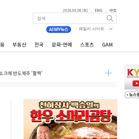
2026.08.08 (토)
ENG
中文
|
|
체결… 이스라엘·이란 위협에 맞설 자체 억지력 강화
패밀리 사이트
 다음 주"
금융
부동산
전국
문화·연예
스포츠
GAM
령…트럼프 제동
주일 이상 '올스톱'… 美 해상봉쇄 영향
개입했나" 촉각
용 쇼크에 반도체주 '활짝'
우려 후퇴…나스닥 선물 1%대 상승
…9월 금리 인상 기대 후퇴
체결
라우드플레어·태양광주↑ VS 트레이드데스크·웬디스↓
종자 7359명 끝까지 찾겠다"
 톤 낮춰
항시 '시끌'