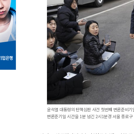
윤석열 대통령의 탄핵심판 사건 첫번째 변론준비기일
변론준기일 시간을 1분 넘긴 2시1분경 서울 종로구