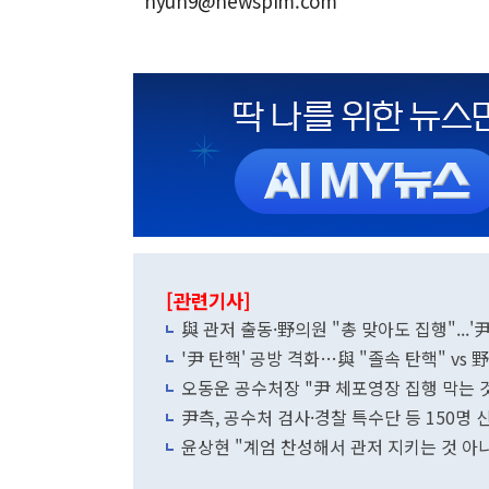
hyun9@newspim.com
[관련기사]
與 관저 출동·野의원 "총 맞아도 집행"...
'尹 탄핵' 공방 격화…與 "졸속 탄핵" vs 
오동운 공수처장 "尹 체포영장 집행 막는 
尹측, 공수처 검사·경찰 특수단 등 150
윤상현 "계엄 찬성해서 관저 지키는 것 아냐