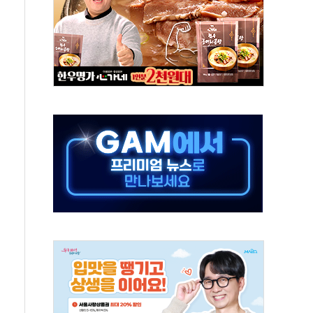
름…수도권 집중 완화 전환점"
 주재… "전폭적 공급 확대·속도전 총력"
…美 태양광주 급등
해도 놀랍지 않아"
태양광 착공…여의도 1.6배 규모
...금융주 낙폭 커