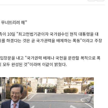
李 "해남 태양광, 대한민국 다음 100년 밑거
李 대통령, '6시간 마라톤 부동산 2차 회의'
트럼프, 中 겨냥 폴리실리콘 관세 15% 부과
 무너뜨리려 해"
[사진] 빈살만과 에르도안의 만남
 측이 10일 "최고헌법기관이자 국가원수인 현직 대통령을 대
이란와이어 "이란 최고지도자 위독…곧 사망
위를 하겠다는 것은 곧 국가권력을 배제하는 폭동"이라고 주장
남동발전, 해남군에 국내 최대 규모 400MW 
[인도증시] 중동 불안 속 유가 상승에 소폭 하락
 입장문을 내고 "국가권력 배제나 국헌을 문란할 목적으로 폭
 모두 완성된 것"이라며 이같이 밝혔다.