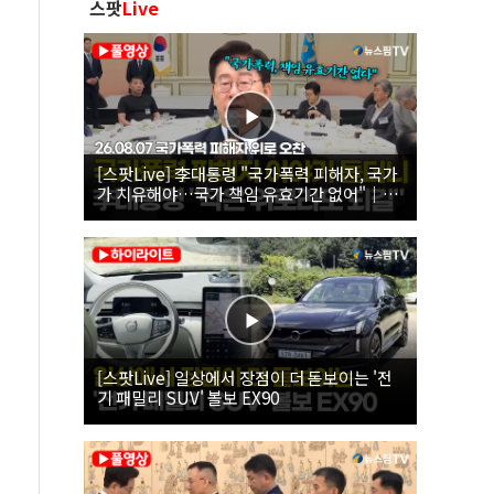
스팟
Live
[스팟Live] 李대통령 "국가폭력 피해자, 국가
가 치유해야…국가 책임 유효기간 없어"｜
26.08.07 국가폭력 피해자 위로 오찬
[스팟Live] 일상에서 장점이 더 돋보이는 '전
기 패밀리 SUV' 볼보 EX90