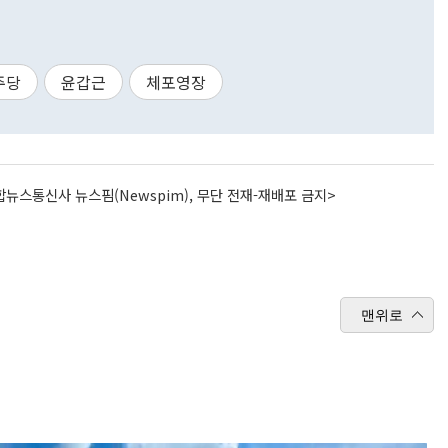
주당
윤갑근
체포영장
뉴스통신사 뉴스핌(Newspim), 무단 전재-재배포 금지>
맨위로