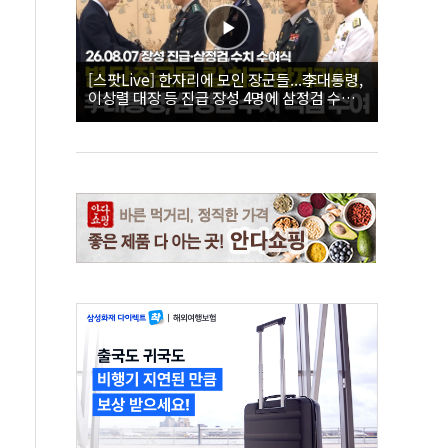
[스팟Live] 한자리에 모인 장군들...李대통령,
이상렬 대장 등 진급 장성 4명에 삼정검 수치
직접 수여｜26.08.07 장성 진급·삼정검 수치
수여식