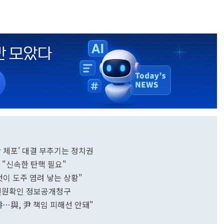
'尹 체포' 대결 부추기는 정치권
野 "신속한 탄핵 필요"
것이 도주 염려 낳는 상황"
명 신원확인 정보공개청구
…與, 尹 책임 피해선 안돼"