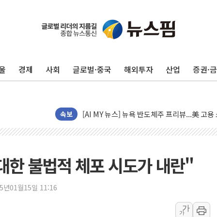
[종합] 이슬람 수니파 3국, '공동방위협정' 
트럼프, 백신·자폐증 행정명령 검토…"이르면
울
경제
사회
글로벌·중국
해외투자
산업
증권·
美 항소법원, 백악관 무도회장 공사 중단 명
이란의 핵심 원유 수출항 '하르그섬', 최근 1
美 고용 쇼크에 엔화 장중 급등…시장은 "또 
[AI MY 뉴스] 뉴욕 반도체주 프리뷰...美 고
속보
뉴욕증시 프리뷰, 美 고용 쇼크에 금리 인상 
[종합] 美 7월 고용 2만3000명 감소 '쇼크'
[사진] 이슬람 수니파 3개국, 공동방위협정 
대한 불법적 체포 시도가 내란"
뉴욕증시 개장 전 특징주...아틀라시안·클
보훈부, 미 DPAA와 MOU… "6·25 미군 실
25년01월15일 11:16
트럼프 "금리 내려야"…파월 때와 달리 워시엔
가
가
특정 정치인 측근 포항시 정책특보 내정설...포