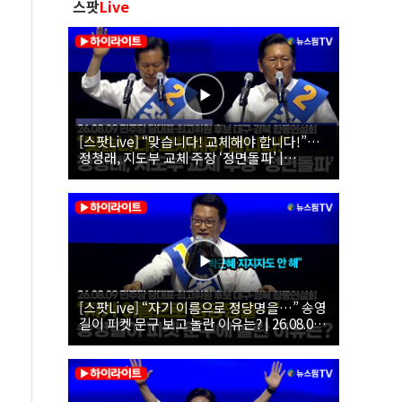
스팟
Live
[스팟Live] “맞습니다! 교체해야 합니다!”…
정청래, 지도부 교체 주장 ‘정면돌파’ |
26.08.09 더불어민주당 당대표·최고위원 후
보 대구·경북 합동연설회
[스팟Live] “자기 이름으로 정당명을…” 송영
길이 피켓 문구 보고 놀란 이유는? | 26.08.09
더불어민주당 당대표·최고위원 후보 대구·경
북 합동연설회