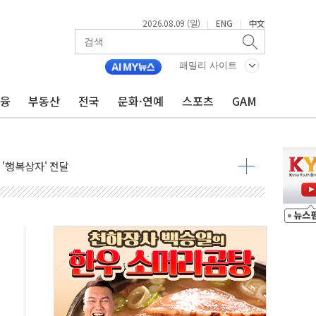
2026.08.09 (일)
ENG
中文
|
|
패밀리 사이트
금융
부동산
전국
문화·연예
스포츠
GAM
객 400명 맞이…"마음 잇는 시간 되길"
억 지급 확정되나…재상고 앞두고 막판 셈법
'행복상자' 전달
극기 거꾸로' 논란…이틀만에 철거
 예술·체육요원 최대 33% 감축
 역대 최대폭 감소한 9.4%↓…유통업계 양극화 심화
 특사'로 콜롬비아 대통령 취임식 참석
시간당 30mm 강한 비...호우 피해 없어
공방…野 "청년 우롱 기괴" vs 與 "송구한 해프닝"
 2026'서 어린이 과학연극 2편 수상
우스' 잠실점, 직장인 핫플레이스로 부상