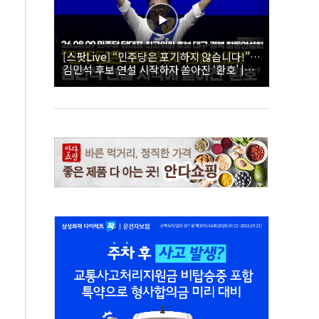
[스팟Live] “민주당은 포기하지 않습니다!”…
김민석 후보 연설 시작하자 쏟아진 ‘환호’ |
26.08.09 더불어민주당 당대표·최고위원 후
보 대구·경북 합동연설회