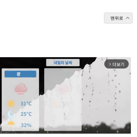
맨위로
더보기
arrow_forward_ios