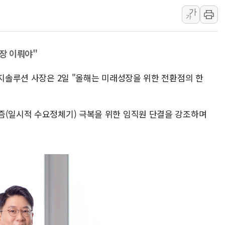
가
與 "세제개편안 8월 말 당
가
경인고속도로서 차량 4대 연
"AI가 먼저 알아채고 고친
성장 이뤄야"
삼성전자, 美국립연구소와 
[인사] 국무조정실·국무
너지솔루션 사장은 2일 "올해는 미래성장을 위한 전환점의 한
롯데백화점, 앰배서더 2기
한수원 "폭염 속 전력수급
즘(일시적 수요정체기) 극복을 위한 임직원 단결을 강조하며
박형수 의원 '선관위 견제·감
장동혁, 李 대통령에 "결혼