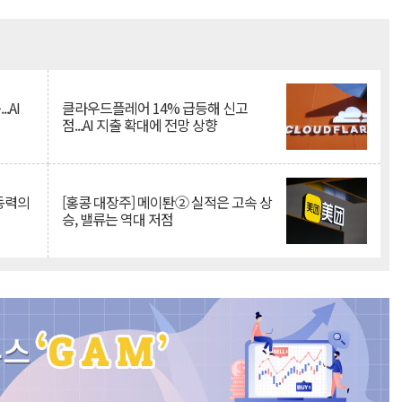
Mute
.AI
클라우드플레어 14% 급등해 신고
점...AI 지출 확대에 전망 상향
 동력의
[홍콩 대장주] 메이퇀② 실적은 고속 상
승, 밸류는 역대 저점