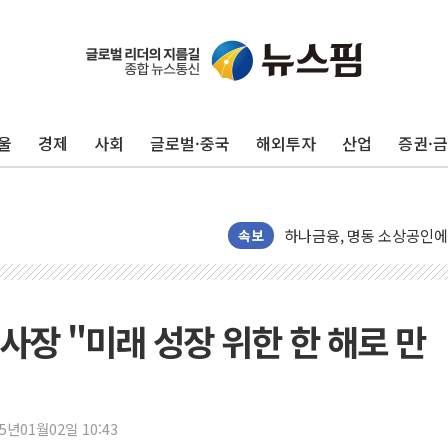
울
경제
사회
글로벌·중국
해외투자
산업
증권·
정재헌 CEO, SKT 장기고
최태원, 노소영에 9440
하나금융, 명동 소상공인에 
인천시 광복절 현수막 '태
속보
병무청, 보충역 전면 손질…
홈플러스發 대형마트 판매,
윤준병·이해민 의원, '정부
 사장 "미래 성장 위한 한 해로 만
'호우·산사태 주의보' 울진 
여야, 황희 '버스 하우스' 
풀무원재단, '국제과학연극제
25년01월02일 10:43
현대그린푸드 '텍사스로드하