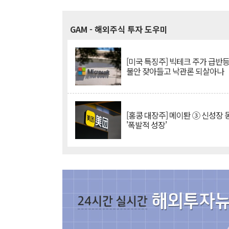
GAM
- 해외주식 투자 도우미
[미국 특징주] 빅테크 주가 급반등..
불안 잦아들고 낙관론 되살아나
[홍콩 대장주] 메이퇀 ③ 신성장
'폭발적 성장'