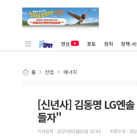
영상
포토
정치
정책·서
홈
산업
에너지
[신년사] 김동명 LG엔솔
들자"
기사입력 :
2025년01월02일 10:43
최종수정 :
20