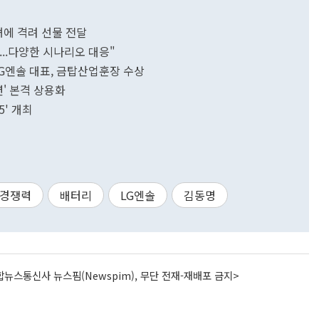
녀에 격려 선물 전달
...다양한 시나리오 대응"
G엔솔 대표, 금탑산업훈장 수상
션' 본격 상용화
5' 개최
경쟁력
배터리
LG엔솔
김동명
뉴스통신사 뉴스핌(Newspim), 무단 전재-재배포 금지>