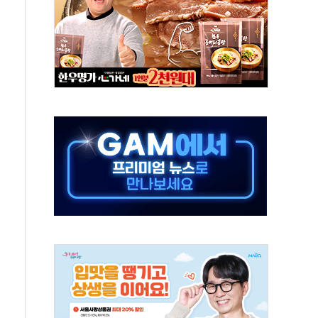
정 조율 완료…초고가·비거주 1주택 등 여론 수렴"
쇄 추돌…7세 남아 등 4명 부상
다"…LG유플러스, AI 홈네트워크 구현 첫발
영하 30도 극저온 난방기술 개발한다
총리비서실
 모집…지역 크리에이터 확대
 이상무"…김회천 사장, 원전 현장점검
독 강화' 2개 법 대표 발의
 페널티 만든 건 이 정권…신생아 특례 대출까지 줄여"