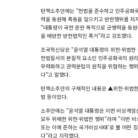
탄핵소추안에는 "헌법을 준수하고 민주공화국
력을 동원해 폭동을 일으키고 반란행위를 저
"대통령이 국헌 문란 목적으로 군병력을 동
을 배반한 반헌법적인 폭거"라고 강조했다.
조국혁신당은 "윤석열 대통령의 위헌·위법한 
헌법질서의 본질적 요소인 민주공화국의 원리
무력화하고 권력분립의 원칙을 위협하는 행위
다"고 말했다.
탄핵소추안의 구체적인 내용은 ▲위헌·위법한
법 등이었다.
소추안에는 "윤석열 대통령은 이번 비상계엄
모두 위배한 위헌·위법한 행위"라며 "이번 비
또는 이에 준하는 국가비상사태'로 볼 어떤 
다"라고 지적했다.