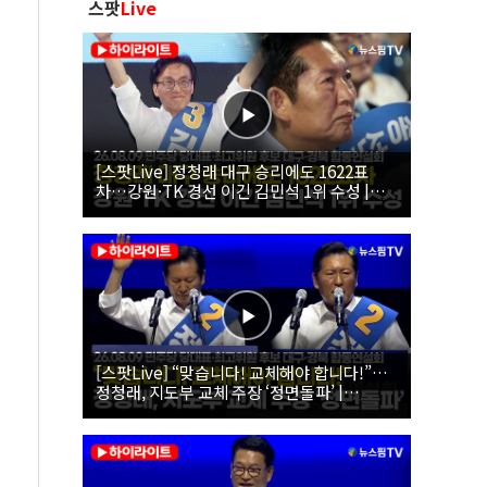
스팟
Live
[스팟Live] 정청래 대구 승리에도 1622표
차…강원·TK 경선 이긴 김민석 1위 수성 |
26.08.09 더불어민주당 당대표·최고위원 후
보 대구·경북 합동연설회
[스팟Live] “맞습니다! 교체해야 합니다!”…
정청래, 지도부 교체 주장 ‘정면돌파’ |
26.08.09 더불어민주당 당대표·최고위원 후
보 대구·경북 합동연설회