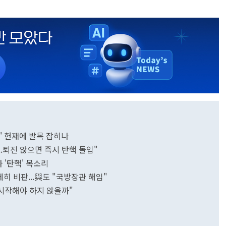
쪽' 헌재에 발목 잡히나
..퇴진 않으면 즉시 탄핵 돌입"
 '탄핵' 목소리
제히 비판...與도 "국방장관 해임"
 시작해야 하지 않을까"