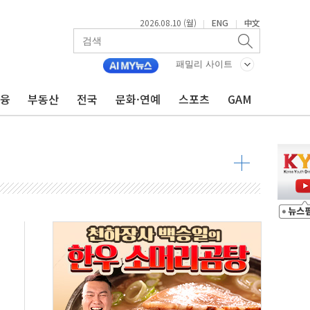
2026.08.10 (월)
ENG
中文
|
|
패밀리 사이트
금융
부동산
전국
문화·연예
스포츠
GAM
 2026 개최, A주∙홍콩∙뉴욕 기술주 상장사 실적 발표 등
[중국증시 주간 포인트] ①美 연준 금리 시그널, 유니트리 신규 청약, 메이드 바이 구글, 딥시크 가격인상, 재사용 로켓 발사, CMXT MSCI 지수 편입 등