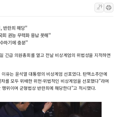
가
과 발표...김민석 47.37% 정청래 45.71% 송영길 6.92%
가
과 발표...정청래 47.82% 김민석 46.35% 송영길 5.83%
과 발표...김민석 50.30% 정청래 41.94% 송영길 7.76%
, 반란죄 해당"
기고객 400명 맞이…"마음 잇는 시간 되길"
, 국회 권능 무력화 용납 못해"
0억 지급 확정되나…재상고 앞두고 막판 셈법
회수하기에 충분"
에 '행복상자' 전달
태극기 거꾸로' 논란…이틀만에 철거
 4일 긴급 의원총회를 열고 전날 비상계엄의 위법성을 지적하면
질… 예술·체육요원 최대 33% 감축
, 역대 최대폭 감소한 9.4%↓…유통업계 양극화 심화
 이유는 윤석열 대통령의 비상계엄 선포였다. 탄핵소추안에
 절차를 모두 위배한 위헌·위법적인 비상계엄을 선포했다"라며
란 행위이며 군형법상 반란죄에 해당한다"고 적시했다.