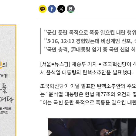
[속보] 민주, 경북 경선 결
[속보] 민주, 대구 경선 결
[속보] 민주, 강원 경선 결
"군헌 문란 목적으로 폭동 일으킨 내란 행위
정재헌 CEO, SKT 장
"5·16, 12·12 경험했는데 비상계엄 선포
최태원, 노소영에 944
"국민 충격, 尹대통령 임기 중 국민 신임 
하나금융, 명동 소상공인
인천시 광복절 현수막 '
[서울=뉴스핌] 채송무 기자 = 조국혁신당이
서 윤석열 대통령의 탄핵소추안을 발표했다.
병무청, 보충역 전면 손
홈플러스發 대형마트 판매
조국혁신당이 이날 발표한 탄핵소추안의 주요
는 "윤석열 대통령은 헌법 제77조의 요건과
"이는 국헌 문란 목적으로 폭동을 일으킨 내