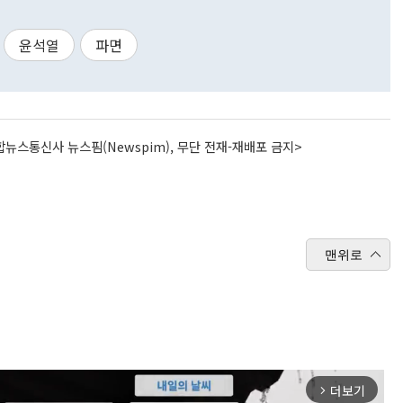
윤석열
파면
뉴스통신사 뉴스핌(Newspim), 무단 전재-재배포 금지>
맨위로
더보기
arrow_forward_ios