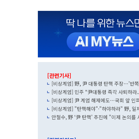
[관련기사]
[비상계엄] 野, 尹 대통령 탄핵 주장…'반
[비상계엄] 민주 "尹대통령 즉각 사퇴하라.
[비상계엄] 尹 계엄 해제에도…국회 앞 인파
[비상계엄] "탄핵해야"·"하야하라" 野, 일
안철수, 野 '尹 탄핵' 추진에 "이제 논의를