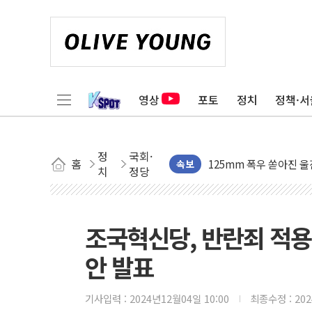
영상
포토
정치
정책·서
[중국증시 주간 포인트] ②
125mm 폭우 쏟아진 울진
정
국회·
홈
평택 진위면 공장서 탱크 
속보
치
정당
포항 블루밸리 국가산단에
상주 낙동강 선착장 하류서 
[종합] 김민석, 정청래에 누적
조국혁신당, 반란죄 적용
민주당 경북도당위원장에 
안 발표
인천서 말다툼 중 어머니
김민석, 강원·대구·경북 경
기사입력 :
2024년12월04일 10:00
최종수정 :
20
[속보] 민주, 강원·대구·