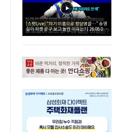
[스팟Live] “자기 이름으로 정당명을…” 송영
길이 피켓 문구 보고 놀란 이유는? | 26.08.09
더불어민주당 당대표·최고위원 후보 대구·경
북 합동연설회