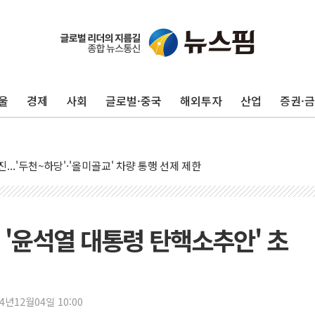
울
경제
사회
글로벌·중국
해외투자
산업
증권·
CPEO 2026 개최, 중국산 C919 최초 국제선, 전고체 배터리 대회, CIES
...'두천~하당'·'올미골교' 차량 통행 선제 제한
내부 작업 중 근로자 1명 숨져
 '철강 AI융합실증센터' 들어선다
50대 숨진 채 발견...경찰, 조사 중
 1.48%p 차 선두 유지...金 46.01% vs 鄭 44.53%
 '윤석열 대통령 탄핵소추안' 초
오중기 당선...합산득표율 68.63%
 살해 10대 구속…범행 후 반려견도 죽여
선서 정청래에 승리…金 48.54% vs 鄭 44.40%
24년12월04일 10:00
경북 경선 결과...김민석 48.54% 정청래 44.40%