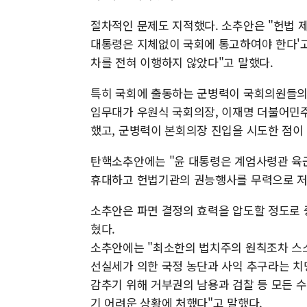
절차적인 문제도 지적했다. 소추안은 "헌법 제
대통령은 지체없이 국회에 통고하여야 한다'고
차를 전혀 이행하지 않았다"고 말했다.
특히 국회에 출동하는 군병력이 국회의원들의
임무대가 우원식 국회의장, 이재명 더불어민주
했고, 군병력이 본회의장 진입을 시도한 점이
탄핵소추안에는 "윤 대통령은 계엄사령관 육군
휴대하고 헌법기관의 권능행사를 무력으로 저
소추안은 파면 결정의 효력을 압도할 정도로 
혔다.
소추안에는 "최소한의 법치주의 원칙조차 스스
선실세가 의한 국정 농단과 사익 추구라는 치
감추기 위해 거부권의 남용과 검찰 등 모든 
기 어려운 상황에 처했다"고 말했다.