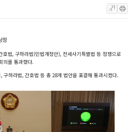
가
에어프레미아, 호치민
가
국민통합위, 정치 
티엠씨, 220억원 
상정
 간호법, 구하라법(민법개정안), 전세사기특별법 등 정쟁으로
회의를 통과했다.
 구하라법, 간호법 등 총 28개 법안을 표결해 통과시켰다.