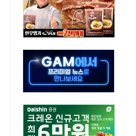
 노선 재개...3년 2개월 만
다양성 제고 특별 위원회 위촉장 수여식 및 1차 회의
규모 美 전력 케이블 수주