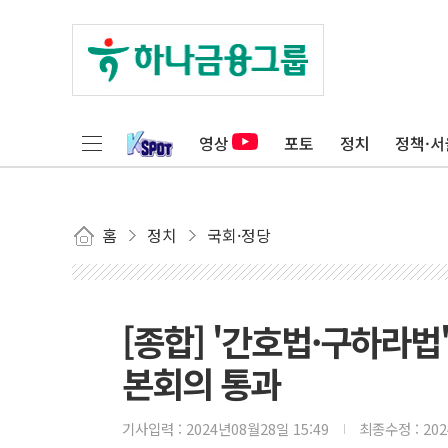
영상
포토
정치
정책·서
홈
정치
국회·정당
[종합] '간호법·구하라법'
본회의 통과
기사입력 :
2024년08월28일 15:49
최종수정 :
20