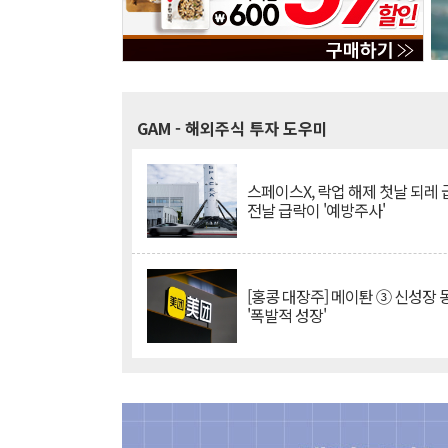
GAM
- 해외주식 투자 도우미
스페이스X, 락업 해제 첫날 되레 급
전날 급락이 '예방주사'
[홍콩 대장주] 메이퇀 ③ 신성장
'폭발적 성장'