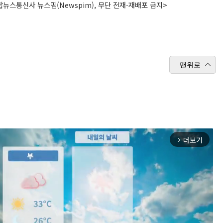
뉴스통신사 뉴스핌(Newspim), 무단 전재-재배포 금지>
맨위로
더보기
arrow_forward_ios