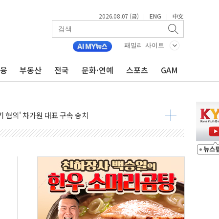
 무너져…대전서 50대 일용직 추락 사망
2026.08.07 (금)
ENG
中文
|
|
출 풀고 재개발·재건축 촉진하는 것이 부동산 정상화"
'尹 관저 이전 감사 무마' 유병호 감사위원 구속 기소
패밀리 사이트
이버…내년 AI 팩토리 매출 본격화
금융
부동산
전국
문화·연예
스포츠
GAM
원 환시 개입...4월 말 '56조원' 사상 최대
재단, 스타트업 지원 프로그램 성료
사기 혐의' 차가원 대표 구속 송치
놓고 국민만 잡아"
 책임' 임성근 전 사단장 항소심도 징역 3년 선고
 특별위원회 전체회의서 발언하는 장동혁 대표
스텔 살인' 50대 남성 구속 송치
육박 7년 새 7배 늘었다...폭염 대책비는 8.6배 증가
혹한 여름"…구윤철, 쪽방촌 폭염 대응상황 점검
유럽 패싱… '유로화 팔아 엔화 부양' 사후 통보만
…'닥터 코퍼'가 말하는 경기 신호가 달라졌다