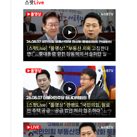
스팟
Live
[스팟Live] *풀영상* "부동산 지옥 고집한다
면!"...李대통령 향한 장동혁의 서슬퍼런 일갈
| 26.08.07 국민의힘 부동산정책 정상화 특별
위원회 전체회의
[스팟Live] *풀영상* 한병도 “국민의힘, 말로
만 주택 공급…공급 법안 처리 협조하라”｜
26.08.07 더불어민주당 원내대책회의