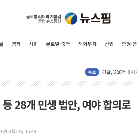
창호 교체하다 난간
장동혁 "규제와 대
[속보] 종합특검, 
AI에 승부 건 네
울
경제
사회
글로벌·중국
해외투자
산업
증권·
日, 4~6월 105조
오렌지플래닛 창업
경찰, '300억대 
장동혁 "집값 올려
속보
[속보] '해병 순직
부동산정책 정상화
경찰, '강북구 오피
 등 28개 민생 법안, 여야 합의로
전국 그늘막 4만개 
"취약계층에 더 가
美·日 환율공조에 
24년08월28일 15:49
구리값 사상 최고치