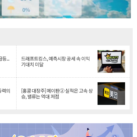
Mute
등...
드래프트킹스, 예측시장 공세 속 이익
기대치 미달
 동력의
[홍콩 대장주] 메이퇀② 실적은 고속 상
승, 밸류는 역대 저점